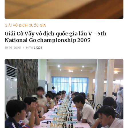
GIẢI VÔ ĐỊCH QUỐC GIA
Giải Cờ Vây vô địch quốc gia lần V - 5th
National Go championship 2005
10-09-2005
HITS
14209