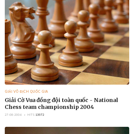
GIẢI VÔ ĐỊCH QUỐC GIA
Giải Cờ Vua đồng đội toàn quốc - National
Chess team championship 2004
27-08-2004
HITS
13972