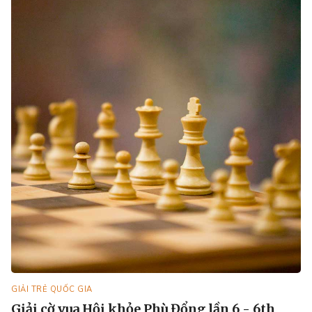
GIẢI TRẺ QUỐC GIA
Giải cờ vua Hội khỏe Phù Đổng lần 6 - 6th