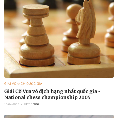
GIẢI VÔ ĐỊCH QUỐC GIA
Giải Cờ Vua vô địch hạng nhất quốc gia -
National chess championship 2005
15-04-2005
HITS
15860