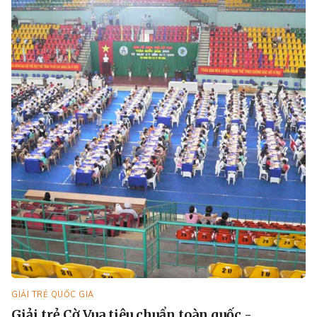
GIẢI TRẺ QUỐC GIA
Giải trẻ Cờ Vua tiêu chuẩn toàn quốc -