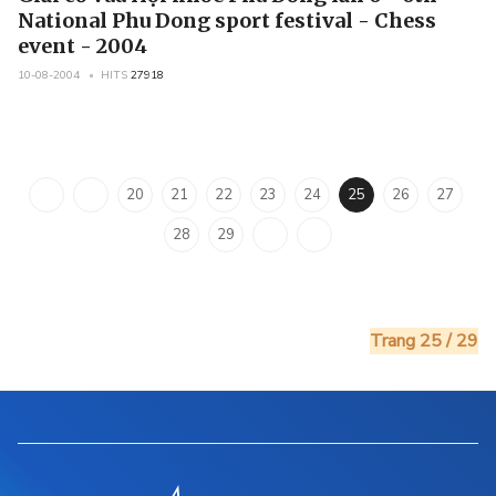
National Phu Dong sport festival - Chess
event - 2004
10-08-2004
HITS
27918
20
21
22
23
24
25
26
27
28
29
Trang 25 / 29