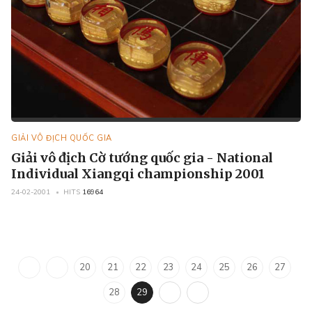
GIẢI VÔ ĐỊCH QUỐC GIA
Giải vô địch Cờ tướng quốc gia - National
Individual Xiangqi championship 2001
24-02-2001
HITS
16964
20
21
22
23
24
25
26
27
28
29