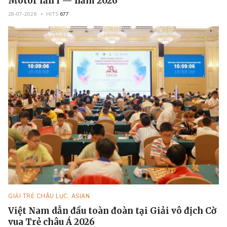
Motor lần I — năm 2026
28-07-2026
HITS
677
GIẢI TRẺ CHÂU LỤC, ASIAN
Việt Nam dẫn đầu toàn đoàn tại Giải vô địch Cờ
vua Trẻ châu Á 2026