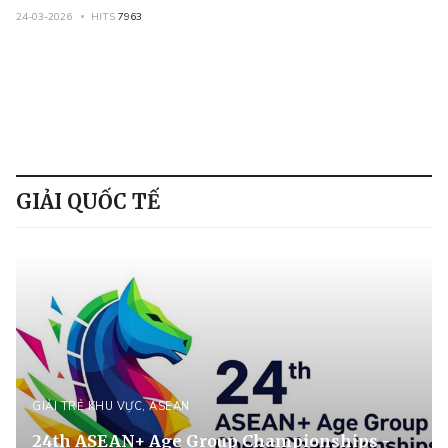
24-03-2026
HITS
7963
GIẢI QUỐC TẾ
GIẢI TRẺ KHU VỰC, ASEAN
24th ASEAN+ Age Group Championships -