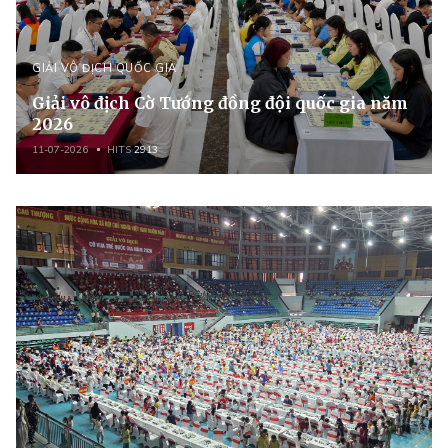
GIẢI VÔ ĐỊCH QUỐC GIA
Giải vô địch Cờ Tướng đồng đội quốc gia năm
2026
11-07-2026
HITS
2913