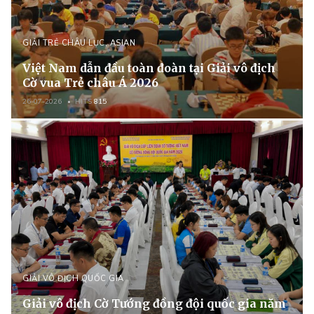
GIẢI TRẺ CHÂU LỤC, ASIAN
Việt Nam dẫn đầu toàn đoàn tại Giải vô địch
Cờ vua Trẻ châu Á 2026
26-07-2026
HITS
815
GIẢI VÔ ĐỊCH QUỐC GIA
Giải vô địch Cờ Tướng đồng đội quốc gia năm