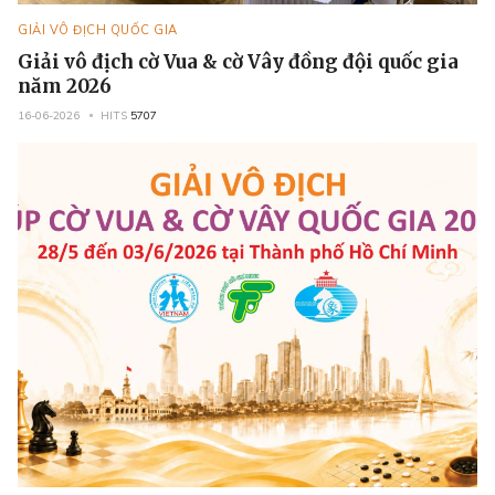
GIẢI VÔ ĐỊCH QUỐC GIA
Giải vô địch cờ Vua & cờ Vây đồng đội quốc gia
năm 2026
16-06-2026
HITS
5707