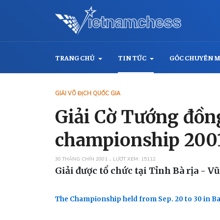
TRANG CHỦ
TIN TỨC
GÓC CHUYÊN 
GIẢI VÔ ĐỊCH QUỐC GIA
Giải Cờ Tướng đồng
championship 200
30 THÁNG CHÍN 2001
LƯỢT XEM: 15112
Giải được tổ chức tại Tỉnh Bà rịa - V
The Championship held from Sep. 20 to 30 in Ba 