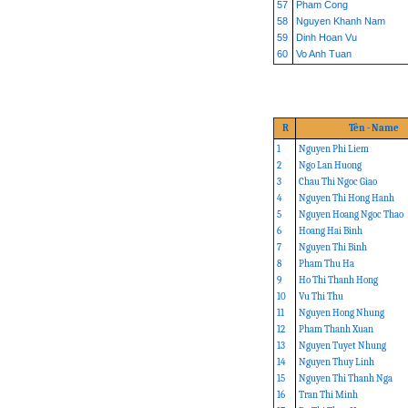
57
Pham Cong
58
Nguyen Khanh Nam
59
Dinh Hoan Vu
60
Vo Anh Tuan
R
Tên - Name
1
Nguyen Phi Liem
2
Ngo Lan Huong
3
Chau Thi Ngoc Giao
4
Nguyen Thi Hong Hanh
5
Nguyen Hoang Ngoc Thao
6
Hoang Hai Binh
7
Nguyen Thi Binh
8
Pham Thu Ha
9
Ho Thi Thanh Hong
10
Vu Thi Thu
11
Nguyen Hong Nhung
12
Pham Thanh Xuan
13
Nguyen Tuyet Nhung
14
Nguyen Thuy Linh
15
Nguyen Thi Thanh Nga
16
Tran Thi Minh