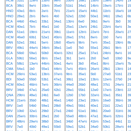
HCM
31b1
12w½
23b½
9w½
20b½
16w1
15b½
13w½
14b½
1
BCA
38b1
9w½
10b½
35w0
51b1
34w1
14b½
19w½
17b½
1
HNO
43w1
8b½
2w½
7b½
21w½
15w½
44b1
11b½
16w½
1
HNO
28w1
2b½
8w½
4b0
52w1
22b0
50w1
34b1
18w1
6
BCA
44b0
49w1
33b1
34w1
13b½
6w0
36b1
9w½
3b0
30
HCM
40w1
7b½
46w1
1b0
25w1
13w½
24b1
22b½
6w½
3
DAN
51w1
19b½
21w½
39b1
11w½
12b½
22w½
7b½
20w½
2
HCM
46w0
60b1
52w1
45b½
26w1
37b1
8w½
1b0
7w½
2
DAN
52w1
39b1
5w½
18b0
45w½
9b½
7w½
35w1
19b½
8
BRV
49b1
44w½
34b½
38w1
1w0
7b0
55w1
26b1
9b½
1
BCA
56b0
59w1
50b0
40w½
32b1
25w1
37w1
24b½
8w½
1
GLA
59b1
56w1
6b½
15w1
3b1
1w½
2b0
5w0
10b0
9
BCA
58b1
13w½
44b½
50w1
4w½
3b0
45w1
8b½
15w½
7b
CMA
54w1
1b0
55w1
44b½
7w½
45b½
26w½
28b1
13b½
1
HCM
26b½
53w1
13b½
37w½
9b½
35w1
5b0
27w0
51b1
2
BDI
50w0
55b0
53b1
47w1
38b1
10w1
13b½
12w½
27b0
2
HCM
60w1
46b½
7w½
36b½
44w0
26b0
48w1
37b1
24w½
2
BRV
34b0
47w1
25w0
42b1
28w1
55b1
12w0
17w½
23b½
22
QNA
29b½
48w1
24b1
6w0
12b0
17b0
32w½
33w1
35b1
3
HCM
21w½
35b0
48b1
46w1
14b0
23w1
20b½
16w0
36b½
3
BRV
1w0
54b0
59w1
28b0
49w1
56b1
40w1
21b1
22w1
13
BRV
10b0
32w1
29b0
27w1
24b0
51w1
38b1
20w0
31b½
3
DAN
25w½
30b½
28w1
2b0
55w0
48b½
47w1
36w½
32b½
3
BRV
48b½
29w½
38b0
33w1
34b0
47w½
41b½
53w1
44b1
1
BRV
7w0
40b0
49w1
55b0
59w1
52b1
34w0
50b1
28w½
44