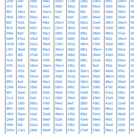
QNA
2w0
28b0
58w1
41b½
17w0
33w1
25b½
40b1
29w½
45
VLO
6b0
41w1
11w0
30b0
58w1
32b0
56w1
25b0
50w1
43
BDI
24w1
4b½
16w½
11b0
30w1
8b0
31b1
10w0
39b½
2
HNA
53b½
26w1
4w½
8b1
5w0
21b0
46w1
15b0
25w0
4
BDI
41b1
6w0
54b1
23w½
37b0
50w1
11w0
29b½
26w½
28
BCA
45w0
42b1
51w1
21b½
36w1
14w0
17b0
23w0
38b0
55
HNA
8w0
43b1
30w1
16b0
22w0
39b1
28w0
46b½
37w1
26
DAN
57w1
15w0
40b1
13w0
50b0
38w0
42b1
55b1
34w½
2
HCM
12b0
31w1
39w0
17b½
42w1
46b½
27b0
32w0
48b1
5
LSO
36w0
33b0
60w1
32w½
46b0
49b1
30w½
51b0
55w1
5
LSO
3b0
37w0
57b1
24w0
40b0
54b1
39w0
43w0
60b1
56
GLA
9b0
38w0
47b0
49b0
54w1
59b1
51w0
42b1
56w1
3
HTA
11w1
16b½
19w½
20w½
23b1
4b0
9w0
45b1
30w0
3
BDI
37b1
3w0
56b1
14w½
15b½
20w½
19b0
44w0
47b1
3
HTA
14b1
23w½
12b0
26b0
41w1
40w½
35b0
38w½
52b0
4
BRV
4w0
24b0
43w1
22b0
53w1
30b½
29b0
48w1
45w0
46
QNA
30w½
25b0
26w0
53b½
60b1
29w½
23b0
47b0
40w0
59
BDI
16w0
11b0
31b0
43w1
27b0
41w0
54b1
57w1
53b1
3
GLA
22b1
5w0
17w1
19b0
39w1
36b0
10b0
31w0
33b0
6
LSO
13b0
58w1
37b0
54w1
8w0
28b0
43b1
41w1
21w0
40
BRV
15b0
57w1
14b0
56w1
10b0
31w0
53b0
59w1
46w1
41
HNO
35w½
21b0
22w0
48w½
47b0
58b1
52w1
30b0
49w0
57
QNA
20b0
27w1
36w0
51b0
43b0
42w0
49w0
60b1
57b0
5
HNA
5b0
22w1
20b0
31w1
29b1
24w0
16b0
39w0
41b0
3
DON
17w1
18b0
45w0
52b0
57b1
27w0
33b0
58w1
43b0
4