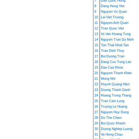
7
Dao Quoc Hung
8
Dang Hung Viet
9
Nguyen Vu Quan
10
Lai Viet Truong
11
Nguyen Anh Quan
12
Tran Quoc Viet
13
Vo Van Hoang Tung
14
Nguyen Tran Do Ninh
15
Ton That Nhat Tan
16
Tran Dinh Thuy
17
Bui Duong Tran
18
Dang Cuu Tung Lan
19
Dao Cao Khoa
20
Nguyen Thanh Khiet
21
Mong Nhi
22
Huynh Quang Hien
23
Duong Thanh Danh
24
Hoang Trong Thang
25
Tran Cam Long
26
Truong Le Hoang
27
Nguyen Huy Dung
28
Do The Chien
29
Bui Quoc Khanh
30
Duong Nghiep Luong
31
Vo Hong Chau