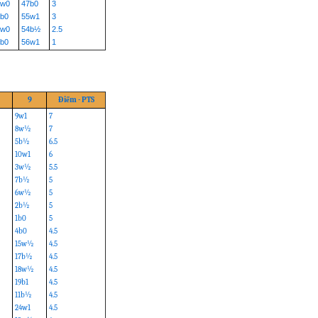
3w0
47b0
3
b0
55w1
3
8w0
54b½
2.5
b0
56w1
1
9
Điểm - PTS
9w1
7
8w½
7
5b½
6.5
10w1
6
3w½
5.5
7b½
5
6w½
5
2b½
5
1b0
5
4b0
4.5
15w½
4.5
17b½
4.5
18w½
4.5
19b1
4.5
11b½
4.5
24w1
4.5