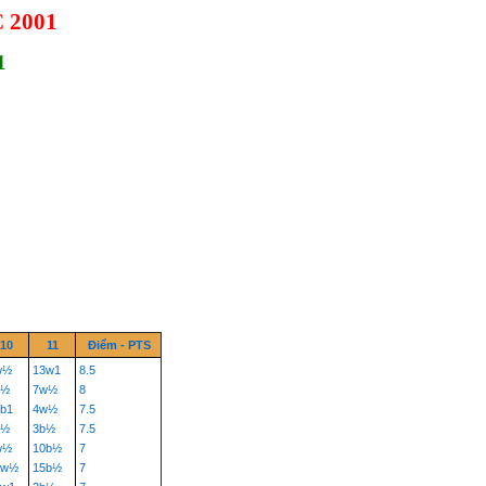
 2001
1
10
11
Điểm - PTS
w½
13w1
8.5
b½
7w½
8
b1
4w½
7.5
b½
3b½
7.5
w½
10b½
7
0w½
15b½
7