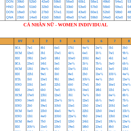
DON
39b0
52b0
42w0
59b0
56w0
60b1
58w1
49b0
54w1
5
HNO
19w0
51b0
32b0
60w1
33b0
53w0
57b0
56b0
59w1
54
DON
18w0
17b0
27b0
57w1
31b0
43w0
60w1
52b0
58b0
4
QNA
23b0
14w0
41b0
58b0
48w0
57w0
59b0
54w0
42w0
50
CÁ NHÂN NỮ - WOMEN INDIVIDUAL
ĐV
1
2
3
4
5
6
7
8
BCA
7w1
8b1
6w1
17b1
4w½
2w½
5b1
3b0
HCM
12w1
3b1
17w1
4b½
6w1
1b½
7w1
9b½
BDI
19b1
2w0
18b1
10w0
20b1
8w1
4b1
1w1
BCA
23w1
14b1
5w1
2w½
1b½
7b½
3w0
6b½
HCM
13b1
18w½
4b0
11w½
21b1
10w1
1w0
12b1
BDI
22b1
9w1
1b0
8w1
2b0
11w½
10b½
4w½
HTA
1b0
15w1
9b1
18w1
10b½
4w½
2b0
11w½
HNO
15b1
1w0
22b1
6b0
17w1
3b0
16w1
10w½
BDI
24w1
6b0
7w0
13b½
14w1
18b1
11b1
2w½
HCM
17w0
23b1
12w1
3b1
7w½
5b0
6w½
8b½
HNO
14w0
16b1
21w½
5b½
12w1
6b½
9w0
7b½
HNO
2b0
19w1
10b0
15w1
11b0
13w1
20b1
5w0
HCM
5w0
21b0
16w1
9w½
22b1
12b0
14w1
15b½
HNO
11b1
4w0
20b0
22w½
9b0
24w1
13b0
23w1
HCM
8w0
7b0
23w1
12b0
24b1
21w1
19b½
13w½
BDI
20b½
11w0
13b0
19w1
18b0
23w1
8b0
22w1