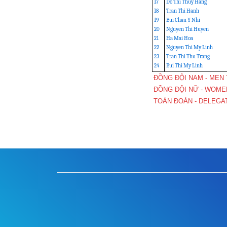
17
Do Thi Thuy Hang
18
Tran Thi Hanh
19
Bui Chau Y Nhi
20
Nguyen Thi Huyen
21
Ha Mai Hoa
22
Nguyen Thi My Linh
23
Tran Thi Thu Trang
24
Bui Thi My Linh
ĐỒNG ĐỘI NAM - MEN
ĐỒNG ĐỘI NỮ - WOME
TOÀN ĐOÀN - DELEGA