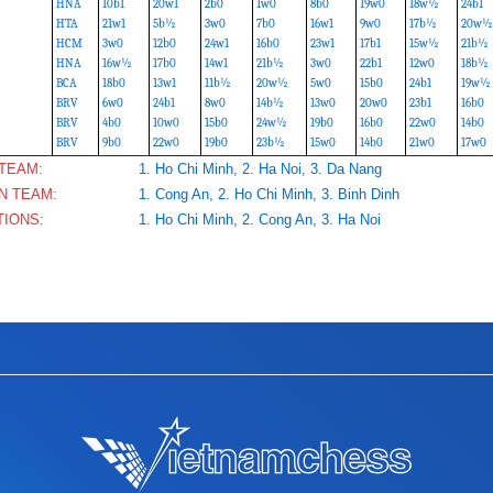
HNA
10b1
20w1
2b0
1w0
8b0
19w0
18w½
24b1
HTA
21w1
5b½
3w0
7b0
16w1
9w0
17b½
20w½
HCM
3w0
12b0
24w1
16b0
23w1
17b1
15w½
21b½
HNA
16w½
17b0
14w1
21b½
3w0
22b1
12w0
18b½
BCA
18b0
13w1
11b½
20w½
5w0
15b0
24b1
19w½
BRV
6w0
24b1
8w0
14b½
13w0
20w0
23b1
16b0
BRV
4b0
10w0
15b0
24w½
19b0
16b0
22w0
14b0
BRV
9b0
22w0
19b0
23b½
15w0
14b0
21w0
17w0
 TEAM:
1. Ho Chi Minh, 2. Ha Noi, 3. Da Nang
N TEAM:
1. Cong An, 2. Ho Chi Minh, 3. Binh Dinh
TIONS:
1. Ho Chi Minh, 2. Cong An, 3. Ha Noi