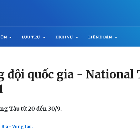
MÔN
LƯU TRỮ
DỊCH VỤ
LIÊN ĐOÀN
 đội quốc gia - National
1
ũng Tàu từ 20 đến 30/9.
Ria - Vung tau.