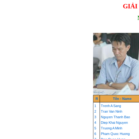
GIẢI
R
Tên - Name
1
Trenh A Sang
2
Tran Van Ninh
3
Nguyen Thanh Bao
4
Diep Khai Nguyen
5
Truong A Minh
6
Pham Quoc Huong