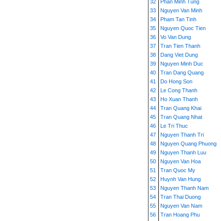
32
Phan Minh Tung
33
Nguyen Van Minh
34
Pham Tan Tinh
35
Nguyen Quoc Tien
36
Vo Van Dung
37
Tran Tien Thanh
38
Dang Viet Dung
39
Nguyen Minh Duc
40
Tran Dang Quang
41
Do Hong Son
42
Le Cong Thanh
43
Ho Xuan Thanh
44
Tran Quang Khai
45
Tran Quang Nhat
46
Le Tri Thuc
47
Nguyen Thanh Tri
48
Nguyen Quang Phuong
49
Nguyen Thanh Luu
50
Nguyen Van Hoa
51
Tran Quoc My
52
Huynh Van Hung
53
Nguyen Thanh Nam
54
Tran Thai Duong
55
Nguyen Van Nam
56
Tran Hoang Phu