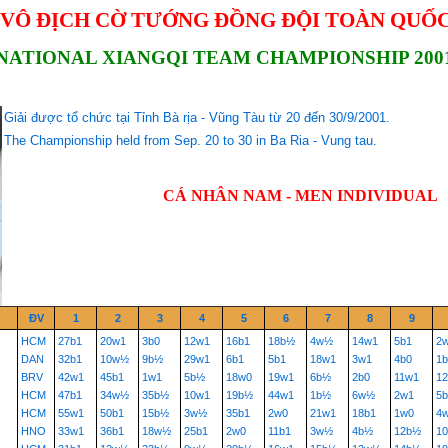
 VÔ ĐỊCH CỜ TƯỚNG ĐỒNG ĐỘI TOÀN QUỐC
NATIONAL XIANGQI TEAM CHAMPIONSHIP 200
Giải được tổ chức tại Tỉnh Bà rịa - Vũng Tàu từ 20 đến 30/9/2001.
The Championship held from Sep. 20 to 30 in Ba Ria - Vung tau.
CÁ NHÂN NAM - MEN INDIVIDUAL
ĐV
1
2
3
4
5
6
7
8
9
HCM
27b1
20w1
3b0
12w1
16b1
18b½
4w½
14w1
5b1
2
DAN
32b1
10w½
9b½
29w1
6b1
5b1
18w1
3w1
4b0
1
BRV
42w1
45b1
1w1
5b½
18w0
19w1
6b½
2b0
11w1
12
HCM
47b1
34w½
35b½
10w1
19b½
44w1
1b½
6w½
2w1
5
HCM
55w1
50b1
15b½
3w½
35b1
2w0
21w1
18b1
1w0
4
HNO
33w1
36b1
18w½
25b1
2w0
11b1
3w½
4b½
12b½
1