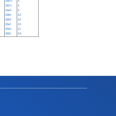
12w½
4
13b½
4
14w0
4
23b0
3.5
22b0
3.5
21w1
3.5
20w1
1.5
16b0
0.5