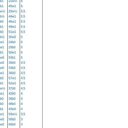
b1
21w½
6
b1
45w1
6
9w½
25w½
5.5
9b½
44w1
5.5
b0
46w1
5.5
b1
49w1
5.5
b0
51w1
5.5
5b½
30w0
5
1w1
24b0
5
2w1
29b0
5
b1
50w1
5
3w0
53b1
5
1w0
35b0
4.5
2w0
33b0
4.5
7w1
36b0
4.5
b0
57w1
4.5
b1
52w1
4.5
5w½
37b0
4.5
0w1
42b0
4
b0
38b0
4
b0
48b0
4
b1
43w0
4
8w1
59w½
3.5
7w0
58b0
3
2w0
60b0
3