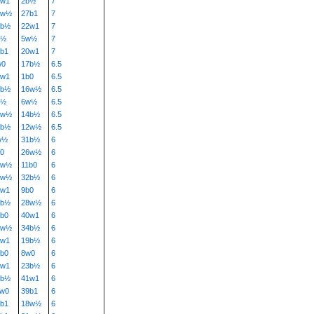
9w1
2b½
7
5w½
27b1
7
8b½
22w1
7
b½
5w½
7
b1
20w1
7
w0
17b½
6.5
7w1
1b0
6.5
0b½
16w½
6.5
b½
6w½
6.5
7w½
14b½
6.5
6b½
12w½
6.5
w½
31b½
6
0
26w½
6
4w½
11b0
6
3w½
32b½
6
4w1
9b0
6
1b½
28w½
6
b0
40w1
6
9w½
34b½
6
8w1
19b½
6
b0
8w0
6
6w1
23b½
6
4b½
41w1
6
1w0
39b1
6
b1
18w½
6