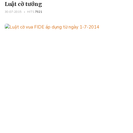
Luật cờ tướng
30-07-2015
HITS
7921