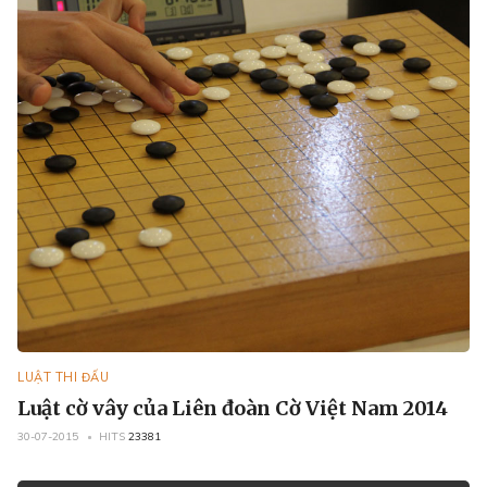
LUẬT THI ĐẤU
Luật cờ vây của Liên đoàn Cờ Việt Nam 2014
30-07-2015
HITS
23381