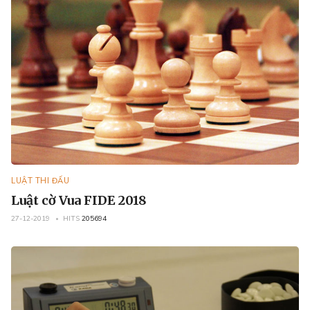
LUẬT THI ĐẤU
Luật cờ Vua FIDE 2018
27-12-2019
HITS
205694