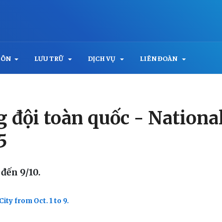
MÔN
LƯU TRỮ
DỊCH VỤ
LIÊN ĐOÀN
 đội toàn quốc - Nationa
5
 đến 9/10.
ty from Oct. 1 to 9.