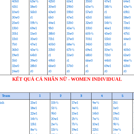
40b0
63w½
42b0
61w1
35b0
47w1
64w1
41b1
18w0
30w0
29b0
65w½
58b½
43w½
10w0
56b0
43w0
59b0
57w0
r1
69b1
30w0
r1
6b0
47w1
41b0
56b0
58w0
25w0
59b½
44w1
53b0
32w0
54b½
71w1
13b0
69w1
9b0
45w½
33b0
46w1
59b0
35b1
11w0
38b0
31w0
60b½
45w0
47b1
11b0
35w0
71b1
27w0
70b1
55b0
44w0
7b0
47w1
40b0
68w½
34b0
52b0
r1
36b0
45w½
33b0
67b½
69w1
50w½
40b0
19w0
64b0
r1
51w0
68b0
71b0
61w0
5b0
39w0
49b0
r1
66w0
44b0
46w½
32w0
28b0
66w0
57b0
r1
69w1
63b0
24w0
r0
r0
r0
r0
r0
r0
KẾT QUẢ CÁ NHÂN NỮ - WOMEN INDIVIDUAL
Team
1
2
3
4
5
inh
21w1
15b½
17w1
9w½
2b1
18w1
5b½
4w½
16b1
1w0
22w1
9b0
15w1
14b0
19w1
14b½
20w1
2b½
7w½
17b1
13b1
2w½
7b½
10w1
9b½
8w½
11b½
19w1
22b1
14w½