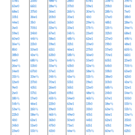
57w1
25b0
48w½
28b0
67w1
33w½
39b½
65w0
66b1
28w½
37b0
59w1
29b0
56w1
68w1
37b0
56w1
26b½
30w½
28b½
7w0
33b1
36w1
20b0
35w1
4b0
17w0
18b0
44w1
3b0
65w1
16b0
29w½
48b1
28w½
3w0
70b1
32w½
33w1
17b½
12b½
34w½
59w1
24b0
67w1
14b½
21w0
32b0
68w1
60w0
44b½
58w1
48b½
62w1
27w0
49b½
16w½
21b0
59w1
32b1
23w0
19b0
48w1
8b0
50w0
61b1
46w1
27b0
57w0
60b½
38b0
41w½
63b0
58b½
56w0
70w1
66b1
6w0
68b½
52w½
64b½
55w0
65b1
25w0
26w½
53b0
55w½
43b0
52w½
64b0
70b½
14w0
67b0
57w1
62b0
58w½
59b0
65w0
31b½
33w½
34b½
41w½
51b½
38w0
42b0
12w0
27b0
70w1
55b1
19w1
10b0
41w½
9w0
43b1
26w0
56b1
12w0
68b½
52w1
2w0
57b1
23w0
69b1
48w½
24b0
54w½
18b½
17w0
45b½
54w0
46b½
67w1
50b0
54b½
46w1
22b0
63w1
13b0
18w½
55b½
53w½
26b½
19w0
52b1
31b0
63w½
51b½
22b0
58w½
46b½
49w0
45b1
66w1
53w½
4b0
61w1
36b0
50w0
44b1
62w1
35b0
34b0
51w0
47b0
71w1
61b1
43b1
19w0
23w0
55b½
41b0
44w½
47b½
60w½
62b1