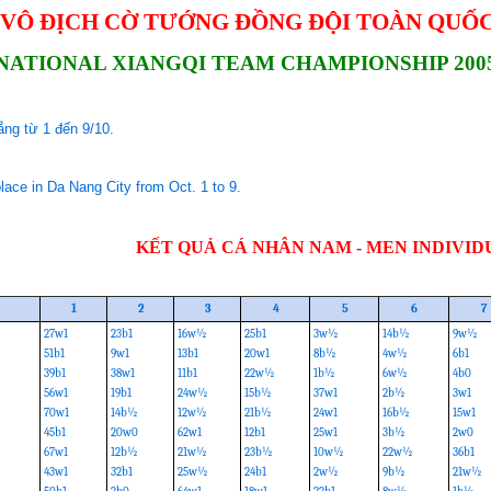
 VÔ ĐỊCH CỜ TƯỚNG ĐỒNG ĐỘI TOÀN QUỐC
NATIONAL XIANGQI TEAM CHAMPIONSHIP 200
ẵng từ 1 đến 9/10.
ace in Da Nang City from Oct. 1 to 9.
KẾT QUẢ CÁ NHÂN NAM - MEN INDIVID
1
2
3
4
5
6
7
27w1
23b1
16w½
25b1
3w½
14b½
9w½
51b1
9w1
13b1
20w1
8b½
4w½
6b1
39b1
38w1
11b1
22w½
1b½
6w½
4b0
56w1
19b1
24w½
15b½
37w1
2b½
3w1
70w1
14b½
12w½
21b½
24w1
16b½
15w1
45b1
20w0
62w1
12b1
25w1
3b½
2w0
67w1
12b½
21w½
23b½
10w½
22w½
36b1
43w1
32b1
25w½
24b1
2w½
9b½
21w½