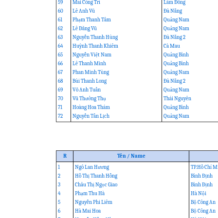
59
Mai Công Trí
Lâm Đồng
60
Lê Anh Vũ
Đà Nẵng
61
Phạm Thanh Tâm
Quảng Nam
62
Lê Đăng Vũ
Quảng Nam
63
Nguyễn Thanh Hùng
Đà Nẵng 2
64
Huỳnh Thanh Khiêm
Cà Mau
65
Nguyễn Việt Nam
Quảng Bình
66
Lê Thanh Minh
Quảng Bình
67
Phan Minh Tùng
Quảng Nam
68
Bùi Thanh Long
Đà Nẵng 2
69
Võ Anh Tuấn
Quảng Nam
70
Vũ Thưởng Thụ
Thái Nguyên
71
Hoàng Hoa Thám
Quảng Bình
72
Nguyễn Tấn Lịch
Quảng Nam
R
Tên / Name
1
Ngô Lan Hương
TP.Hồ Chí M
2
Hồ Thị Thanh Hồng
Bình Định
3
Châu Thị Ngọc Giao
Bình Định
4
Phạm Thu Hà
Hà Nội
5
Nguyễn Phi Liêm
Bộ Công An
6
Hà Mai Hoa
Bộ Công An