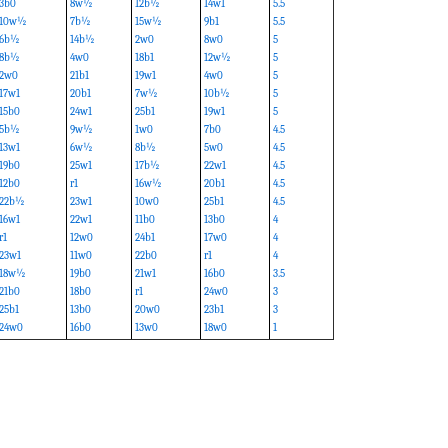
3b0
8w½
12b½
14w1
5.5
10w½
7b½
15w½
9b1
5.5
6b½
14b½
2w0
8w0
5
8b½
4w0
18b1
12w½
5
2w0
21b1
19w1
4w0
5
17w1
20b1
7w½
10b½
5
15b0
24w1
25b1
19w1
5
5b½
9w½
1w0
7b0
4.5
13w1
6w½
8b½
5w0
4.5
19b0
25w1
17b½
22w1
4.5
12b0
r1
16w½
20b1
4.5
22b½
23w1
10w0
25b1
4.5
16w1
22w1
11b0
13b0
4
r1
12w0
24b1
17w0
4
23w1
11w0
22b0
r1
4
18w½
19b0
21w1
16b0
3.5
21b0
18b0
r1
24w0
3
25b1
13b0
20w0
23b1
3
24w0
16b0
13w0
18w0
1