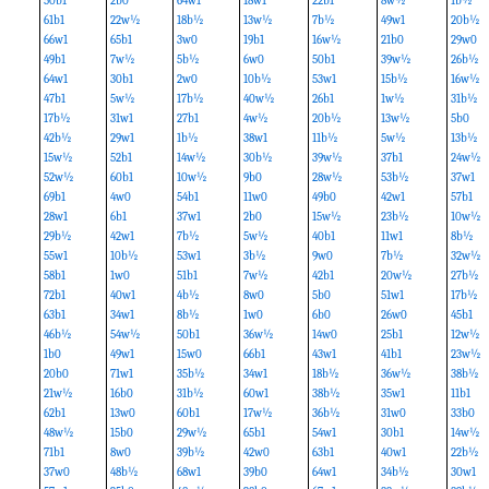
50b1
2b0
64w1
18w1
22b1
8w½
1b½
61b1
22w½
18b½
13w½
7b½
49w1
20b½
66w1
65b1
3w0
19b1
16w½
21b0
29w0
49b1
7w½
5b½
6w0
50b1
39w½
26b½
64w1
30b1
2w0
10b½
53w1
15b½
16w½
47b1
5w½
17b½
40w½
26b1
1w½
31b½
17b½
31w1
27b1
4w½
20b½
13w½
5b0
42b½
29w1
1b½
38w1
11b½
5w½
13b½
15w½
52b1
14w½
30b½
39w½
37b1
24w½
52w½
60b1
10w½
9b0
28w½
53b½
37w1
69b1
4w0
54b1
11w0
49b0
42w1
57b1
28w1
6b1
37w1
2b0
15w½
23b½
10w½
29b½
42w1
7b½
5w½
40b1
11w1
8b½
55w1
10b½
53w1
3b½
9w0
7b½
32w½
58b1
1w0
51b1
7w½
42b1
20w½
27b½
72b1
40w1
4b½
8w0
5b0
51w1
17b½
63b1
34w1
8b½
1w0
6b0
26w0
45b1
46b½
54w½
50b1
36w½
14w0
25b1
12w½
1b0
49w1
15w0
66b1
43w1
41b1
23w½
20b0
71w1
35b½
34w1
18b½
36w½
38b½
21w½
16b0
31b½
60w1
38b½
35w1
11b1
62b1
13w0
60b1
17w½
36b½
31w0
33b0
48w½
15b0
29w½
65b1
54w1
30b1
14w½
71b1
8w0
39b½
42w0
63b1
40w1
22b½
37w0
48b½
68w1
39b0
64w1
34b½
30w1