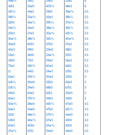
49w½
54b1
24b0
52w1
6
42b1
15w0
40b½
48w1
6
41b½
44w1
19b0
39w½
5.5
58b½
52w½
42w1
38b½
5.5
12b0
41w½
39b½
37w½
5.5
24b½
11w0
38w½
36b½
5.5
25b0
57w1
35w½
41b½
5.5
36w½
38b½
32b½
40w½
5.5
35w0
60b1
37b0
57w1
5.5
45w1
59b1
23w0
58b1
5.5
51w1
36b0
53w½
55b1
5.5
43b0
71b1
59w1
56w1
5.5
71w1
56b½
60w1
66b1
5.5
r1
64b1
54w1
53b1
5.5
61w1
55b½
50w1
35b0
5
34b½
30w0
52b0
62w1
5
53b½
19w0
48b0
67b1
5
44b0
63w1
62b1
32w0
5
65w1
37b½
49w1
34b0
5
50w½
28w0
44b½
47w0
4.5
56w1
34w0
47b0
61b½
4.5
11b0
48w½
57b½
44w0
4.5
54b0
46w½
67w1
45b0
4.5
63w1
40b0
55w½
42b0
4.5
37w½
67b1
31w0
43w0
4.5