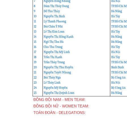
7
Nguyễn Hồng Nhung
Hà Nội
8
Đàm Thị Thùy Dung
TP.Hồ Chí M
9
Đỗ Thu Thủy
Đà Nẵng
10
Nguyễn Thị Bình
Hà Tây
11
Lý Thanh Phương
TP.Hồ Chí M
12
Bùi Châu Ý Nhi
TP.Hồ Chí M
13
Lê Thị Kim Loan
Hà Tây
14
Nguyễn Thị Hồng Hạnh
Đà Nẵng
15
Ngô Thị Thu Hà
Đà Nẵng
16
Chu Thu Trang
Hà Tây
17
Nguyễn Thị Mỹ Linh
Hà Nội
18
Trần Thị Hạnh
Hà Tây
19
Trần Thùy Trang
TP.Hồ Chí M
20
Nguyễn Thị Thu Huyền
Bình Định
21
Nguyễn Tuyết Nhung
TP.Hồ Chí M
22
Bùi Thúy Nga
Bộ Công An
23
Lê Thùy Linh
Hà Nội
24
Nguyễn Mỹ Huyền
Bộ Công An
25
Nguyễn Thị Quỳnh Loan
Đà Nẵng
ĐỒNG ĐỘI NAM - MEN TEAM:
ĐỒNG ĐỘI NỮ - WOMEN TEAM:
TOÀN ĐOÀN - DELEGATIONS: