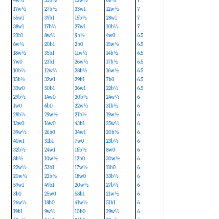
4w½
33b½
13w½
6b½
7
17w½
27b½
33w1
12w½
7
55w1
39b1
15b½
28w1
7
38w1
17b½
27w1
10b½
7
23b1
8w½
9b½
4w0
6.5
6w½
20b1
2b0
15w½
6.5
18w½
35b1
11w½
14b½
6.5
7w0
23b1
26w½
17b½
6.5
10b½
12w½
28b½
16w½
6.5
15b½
32w1
29b1
7b0
6.5
33w0
50b1
36w1
22b½
6.5
29b½
14w0
30b½
24w½
6
1w0
6b0
22w½
31b½
6
28b½
29w½
21b½
19w½
6
13w0
16w0
43b1
25w½
6
39w½
26b0
34w1
20b½
6
40w1
31b1
7w0
23b½
6
32b½
24w1
16b½
8w0
6
8b½
10w½
12b0
30w½
6
22w½
53b1
17w½
11b0
6
20w½
22b½
18w0
33b½
6
59w1
49b1
20w½
27b½
6
3b0
25w0
58b1
21w½
6
26w½
18b0
41w½
51b1
6
19b1
9w½
10b0
29w½
6