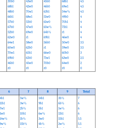
30b0
43w0
45b0
68b1
4.5
68b1
42w0
46b0
69w1
4.5
48b0
70w1
63b1
54w½
4.5
66b1
68w1
51w0
49b0
4
57b0
51b0
61w0
70b1
4
67b0
47w0
65w½
71b1
4
52b0
69w0
64b½
r1
4
62w0
r1
69b1
46w0
4
64w1
58w0
56b0
50w0
3.5
60w0
62b0
r1
59w0
3.5
70w1
65b1
66w0
60b0
3
69b0
61b0
71w1
63w0
2.5
46b0
45w0
70b0
64w0
2
r0
r0
r0
r0
0
6
7
8
9
Total
4b1
5w½
14b1
3b½
7
11b1
3w½
9b1
6b½
6
7w1
2b½
5b1
1w½
6
1w0
10b1
6w½
11b1
6
14w½
1b½
3w0
15b1
5.5
9w½
15b½
4b½
2w½
5.5