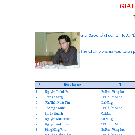
GIẢI
Giải được tổ chức tại TP.Đà N
The Championship was taken pl
R
Tên / Name
Team
1
Nguyễn Thành Bảo
Bà Rịa - Vũng Tàu
2
Trềnh A Sáng
TP.Hồ Chí Minh
3
Tôn Thất Nhật Tân
Đà Nẵng
4
Trương Á Minh
TP.Hồ Chí Minh
5
Lại Lý Huynh
Cà Mau
6
Nguyễn Minh Đức
Đà Nẵng
7
Nguyễn Anh Hoàng
TP.Hồ Chí Minh
8
Đặng Hồng Việt
Bà Rịa - Vũng Tàu