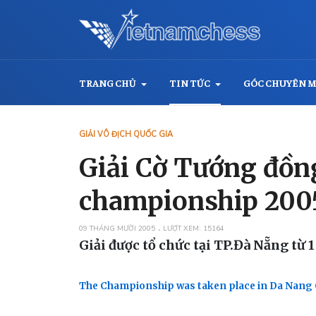
TRANG CHỦ
TIN TỨC
GÓC CHUYÊN 
GIẢI VÔ ĐỊCH QUỐC GIA
Giải Cờ Tướng đồng
championship 200
09 THÁNG MƯỜI 2005
LƯỢT XEM: 15164
Giải được tổ chức tại TP.Đà Nẵng từ 1
The Championship was taken place in Da Nang Ci