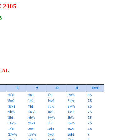
 2005
5
UAL
8
9
10
11
Total
21b1
2w1
4b1
5w½
8.5
5w0
1b0
14w1
3b½
7.5
31w1
7b1
5b½
2w½
7.5
9b½
5w½
1w0
13b1
7.5
2b1
4b½
3w½
1b½
7.5
14b½
21w1
8b1
9w½
7.5
16b1
3w0
25b1
18w1
7.5
27w½
13b½
6w0
26b1
7