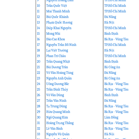
9
Nguyễn Hoàng Lâm
TP.Hồ Chí Minh
10
Trần Quốc Việt
TP.Hồ Chí Minh
11
Mai Thanh Minh
TP.Hồ Chí Minh
12
Bùi Quốc Khánh
Đà Nẵng
13
Phạm Quốc Hương
Hà Nội
14
Diệp Khai Nguyên
TP.Hồ Chí Minh
15
Mong Nhi
Bình Định
16
Đào Cao Khoa
Bà Rịa - Vũng Tàu
17
Nguyễn Trần Đỗ Ninh
TP.Hồ Chí Minh
18
Lại Việt Trường
Hà Nội
19
Phan Tri Châu
TP.Hồ Chí Minh
20
Trần Quang Nhật
Bình Định
21
Bùi Dương Trân
Bộ Công An
22
Võ Văn Hoàng Tùng
Đà Nẵng
23
Nguyễn Anh Quân
Bộ Công An
24
Uông Dương Bắc
Bà Rịa - Vũng Tàu
25
Trần Đình Thủy
Bà Rịa - Vũng Tàu
26
Võ Văn Dũng
Bình Định
27
Trần Văn Ninh
Đà Nẵng
28
Tạ Trung Dũng
Bà Rịa - Vũng Tàu
29
Hứa Quang Minh
Bà Rịa - Vũng Tàu
30
Ngô Quang Kim
Lâm Đồng
31
Hoàng Trọng Thắng
Bà Rịa - Vũng Tàu
32
Lê Văn Bình
Bà Rịa - Vũng Tàu
33
Nguyễn Vũ Quân
Hà Nội