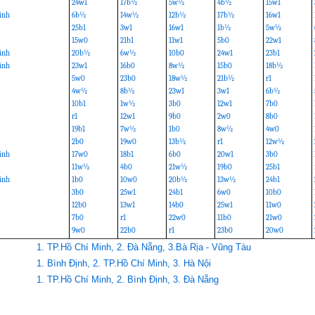
24w1
17b½
5w½
4b½
15w1
inh
6b½
14w½
12b½
17b½
16w1
25b1
3w1
16w1
1b½
5w½
15w0
21b1
11w1
5b0
22w1
inh
20b½
6w½
10b0
24w1
23b1
inh
23w1
16b0
8w½
15b0
18b½
5w0
23b0
18w½
21b½
r1
4w½
8b½
23w1
3w1
6b½
10b1
1w½
3b0
12w1
7b0
r1
12w1
9b0
2w0
8b0
19b1
7w½
1b0
8w½
4w0
2b0
19w0
13b½
r1
12w½
inh
17w0
18b1
6b0
20w1
3b0
11w½
4b0
21w½
19b0
25b1
inh
1b0
10w0
20b½
13w½
24b1
3b0
25w1
24b1
6w0
10b0
12b0
13w1
14b0
25w1
11w0
7b0
r1
22w0
11b0
21w0
9w0
22b0
r1
23b0
20w0
1. TP.Hồ Chí Minh, 2. Đà Nẵng, 3.Bà Rịa - Vũng Tàu
1. Bình Định, 2. TP.Hồ Chí Minh, 3. Hà Nội
1. TP.Hồ Chí Minh, 2. Bình Định, 3. Đà Nẵng