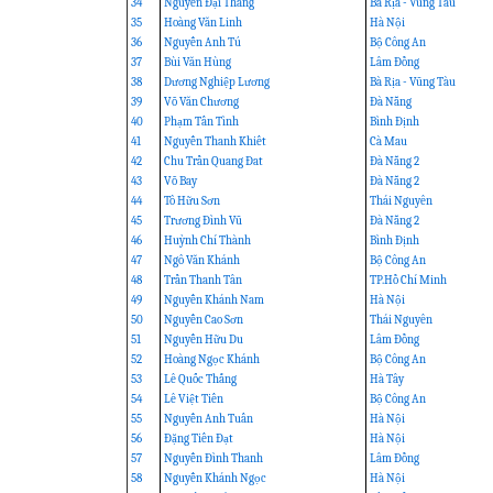
34
Nguyễn Đại Thắng
Bà Rịa - Vũng Tàu
35
Hoàng Văn Linh
Hà Nội
36
Nguyễn Anh Tú
Bộ Công An
37
Bùi Văn Hùng
Lâm Đồng
38
Dương Nghiệp Lương
Bà Rịa - Vũng Tàu
39
Võ Văn Chương
Đà Nẵng
40
Phạm Tấn Tình
Bình Định
41
Nguyễn Thanh Khiết
Cà Mau
42
Chu Trần Quang Đat
Đà Nẵng 2
43
Võ Bay
Đà Nẵng 2
44
Tô Hữu Sơn
Thái Nguyên
45
Trương Đình Vũ
Đà Nẵng 2
46
Huỳnh Chí Thành
Bình Định
47
Ngô Văn Khánh
Bộ Công An
48
Trần Thanh Tân
TP.Hồ Chí Minh
49
Nguyễn Khánh Nam
Hà Nội
50
Nguyễn Cao Sơn
Thái Nguyên
51
Nguyễn Hữu Du
Lâm Đồng
52
Hoàng Ngọc Khánh
Bộ Công An
53
Lê Quốc Thắng
Hà Tây
54
Lê Việt Tiến
Bộ Công An
55
Nguyễn Anh Tuấn
Hà Nội
56
Đặng Tiến Đạt
Hà Nội
57
Nguyễn Đình Thanh
Lâm Đồng
58
Nguyễn Khánh Ngọc
Hà Nội