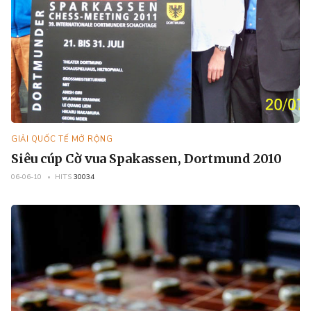
GIẢI QUỐC TẾ MỞ RỘNG
Siêu cúp Cờ vua Spakassen, Dortmund 2010
06-06-10
HITS
30034