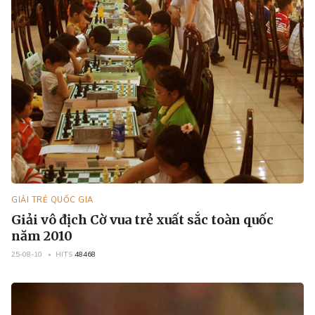
GIẢI TRẺ QUỐC GIA
Giải vô địch Cờ vua trẻ xuất sắc toàn quốc
năm 2010
25-08-10
HITS
48468