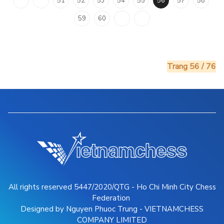
51
52
53
54
55
56
57
58
59
60
Trang 56 / 76
All rights reserved 5447/2020/QTG - Ho Chi Minh City Chess
Federation
Designed by Nguyen Phuoc Trung - VIETNAMCHESS
COMPANY LIMITED