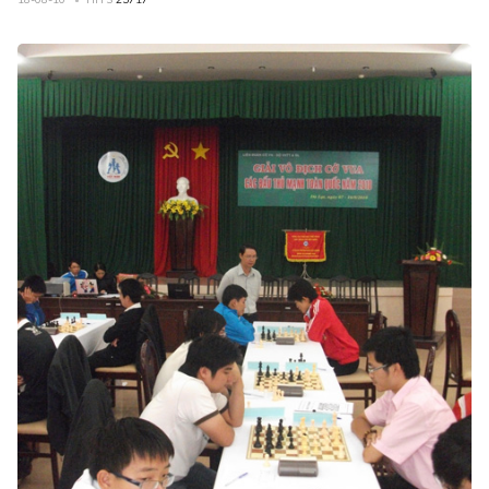
18-08-10
HITS
25717