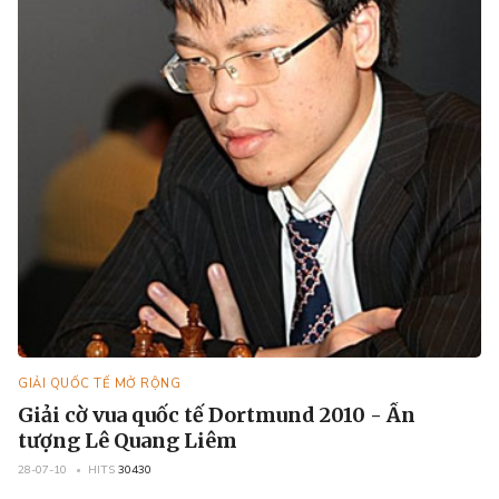
GIẢI QUỐC TẾ MỞ RỘNG
Giải cờ vua quốc tế Dortmund 2010 - Ấn
tượng Lê Quang Liêm
28-07-10
HITS
30430