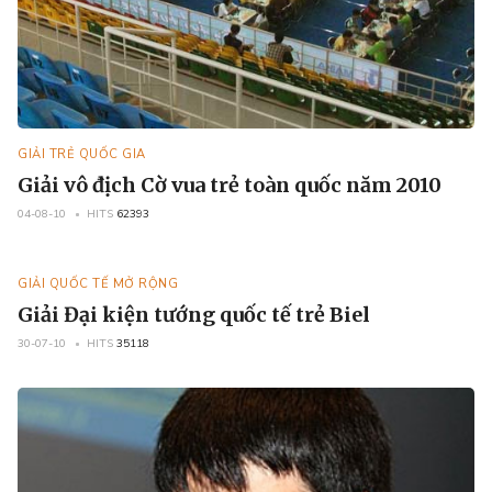
GIẢI TRẺ QUỐC GIA
Giải vô địch Cờ vua trẻ toàn quốc năm 2010
04-08-10
HITS
62393
GIẢI QUỐC TẾ MỞ RỘNG
Giải Đại kiện tướng quốc tế trẻ Biel
30-07-10
HITS
35118