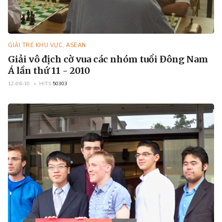
GIẢI TRẺ KHU VỰC, ASEAN
Giải vô địch cờ vua các nhóm tuổi Đông Nam
Á lần thứ 11 - 2010
12-06-10
HITS
50303