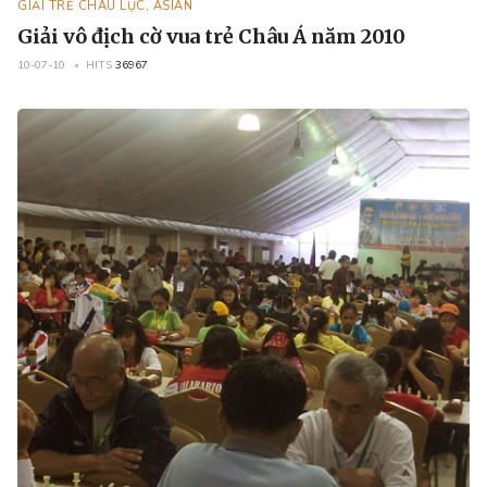
GIẢI TRẺ CHÂU LỤC, ASIAN
Giải vô địch cờ vua trẻ Châu Á năm 2010
10-07-10
HITS
36967