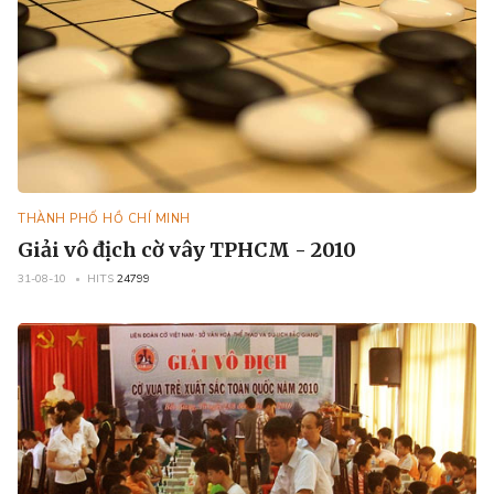
THÀNH PHỐ HỒ CHÍ MINH
Giải vô địch cờ vây TPHCM - 2010
31-08-10
HITS
24799