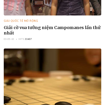
GIẢI QUỐC TẾ MỞ RỘNG
Giải cờ vua tưởng niệm Campomanes lần thứ
nhất
03-09-10
HITS
33407