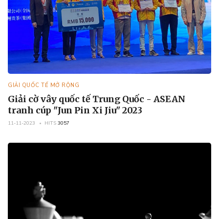
GIẢI QUỐC TẾ MỞ RỘNG
Giải cờ vây quốc tế Trung Quốc - ASEAN
tranh cúp "Jun Pin Xi Jiu" 2023
11-11-2023
HITS
3057