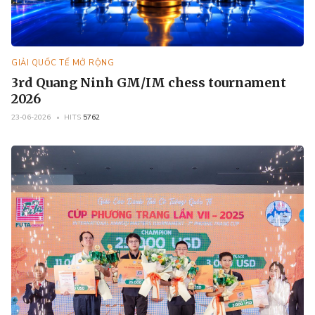
GIẢI QUỐC TẾ MỞ RỘNG
3rd Quang Ninh GM/IM chess tournament
2026
23-06-2026
HITS
5762