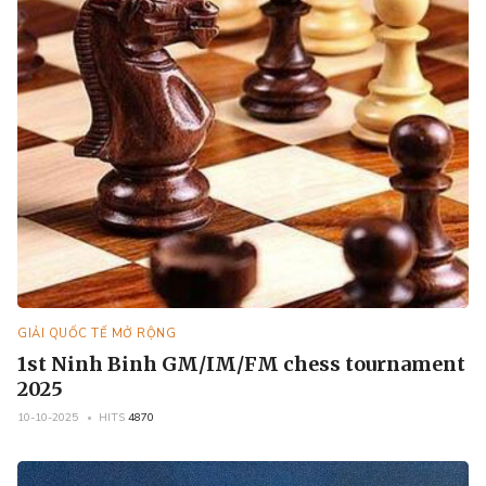
GIẢI QUỐC TẾ MỞ RỘNG
1st Ninh Binh GM/IM/FM chess tournament
2025
10-10-2025
HITS
4870