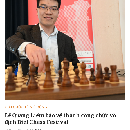
GIẢI QUỐC TẾ MỞ RỘNG
Lê Quang Liêm bảo vệ thành công chức vô
địch Biel Chess Festival
27-07-2023
HITS
4342