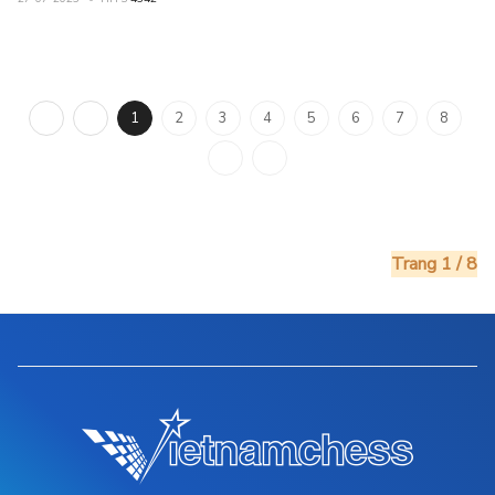
1
2
3
4
5
6
7
8
Trang 1 / 8