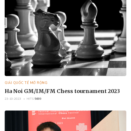
GIẢI QUỐC TẾ MỞ RỘNG
Ha Noi GM/IM/FM Chess tournament 2023
23-10-2023
HITS
5699