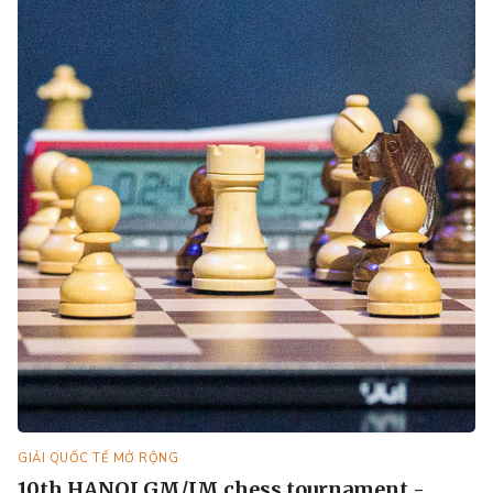
GIẢI QUỐC TẾ MỞ RỘNG
10th HANOI GM/IM chess tournament -