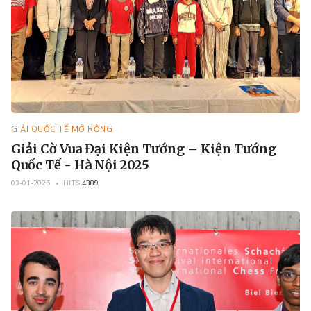
GIẢI QUỐC TẾ MỞ RỘNG
Giải Cờ Vua Đại Kiện Tướng – Kiện Tướng
Quốc Tế - Hà Nội 2025
03-01-2025
HITS
4389