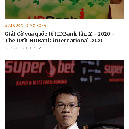
GIẢI QUỐC TẾ MỞ RỘNG
Giải Cờ vua quốc tế HDBank lần X - 2020 -
The 10th HDBank international 2020
26-11-2019
HITS
18679