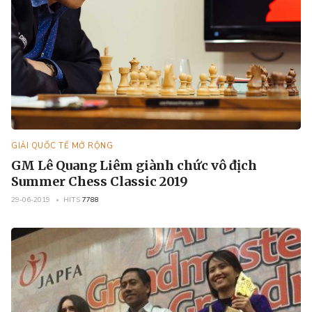
GIẢI QUỐC TẾ MỞ RỘNG
GM Lê Quang Liêm giành chức vô địch
Summer Chess Classic 2019
29-06-2019
HITS
7788