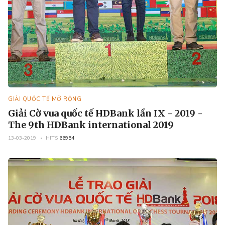
GIẢI QUỐC TẾ MỞ RỘNG
Giải Cờ vua quốc tế HDBank lần IX - 2019 -
The 9th HDBank international 2019
13-03-2019
HITS
66954