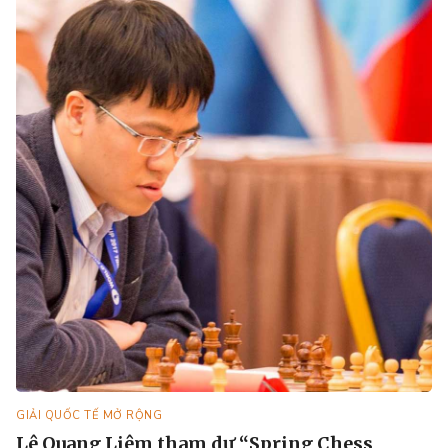
GIẢI QUỐC TẾ MỞ RỘNG
Lê Quang Liêm tham dự “Spring Chess