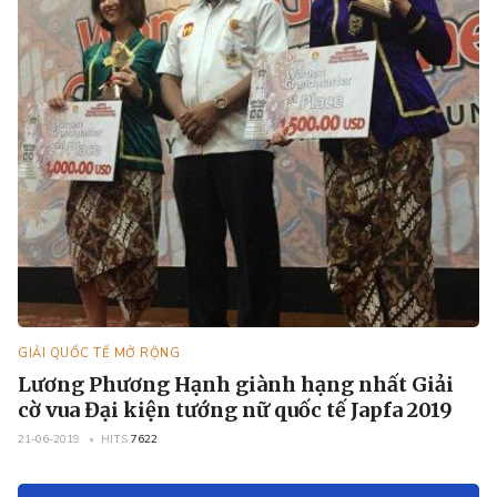
GIẢI QUỐC TẾ MỞ RỘNG
Lương Phương Hạnh giành hạng nhất Giải
cờ vua Đại kiện tướng nữ quốc tế Japfa 2019
21-06-2019
HITS
7622