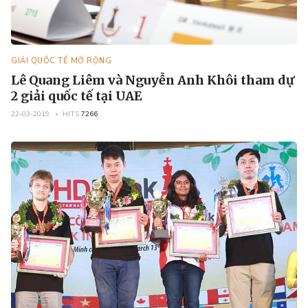
GIẢI QUỐC TẾ MỞ RỘNG
Lê Quang Liêm và Nguyễn Anh Khôi tham dự
2 giải quốc tế tại UAE
22-03-2019
HITS
7266