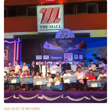
GIẢI QUỐC TẾ MỞ RỘNG