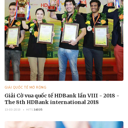
GIẢI QUỐC TẾ MỞ RỘNG
Giải Cờ vua quốc tế HDBank lần VIII - 2018 -
The 8th HDBank international 2018
13-03-2019
HITS
34935