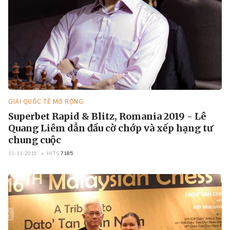
GIẢI QUỐC TẾ MỞ RỘNG
Superbet Rapid & Blitz, Romania 2019 - Lê
Quang Liêm dẫn đầu cờ chớp và xếp hạng tư
chung cuộc
11-11-2019
HITS
7185