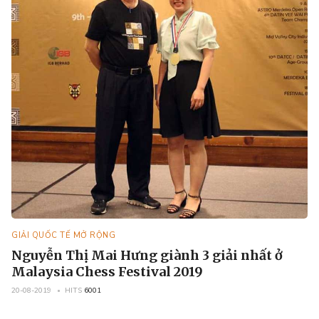
GIẢI QUỐC TẾ MỞ RỘNG
Nguyễn Thị Mai Hưng giành 3 giải nhất ở
Malaysia Chess Festival 2019
20-08-2019
HITS
6001