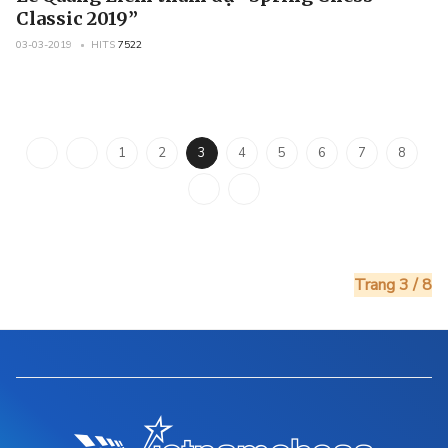
Classic 2019”
03-03-2019
HITS
7522
1
2
3
4
5
6
7
8
Trang 3 / 8