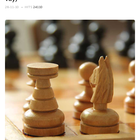
26-11-10
HITS
24110