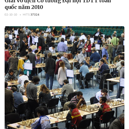
Giải vô địch Cờ tướng Đại hội TDTT toàn
quốc năm 2010
02-10-10
HITS
37324