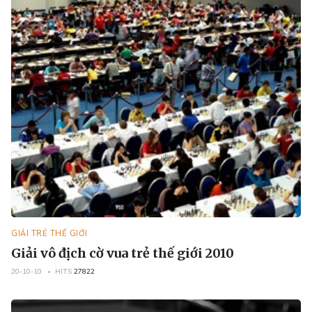
GIẢI TRẺ THẾ GIỚI
Giải vô địch cờ vua trẻ thế giới 2010
20-10-10
HITS
27822