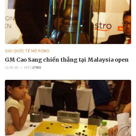
GIẢI QUỐC TẾ MỞ RỘNG
GM Cao Sang chiến thắng tại Malaysia open
11-09-10
HITS
27599