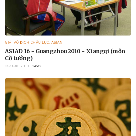
GIẢI VÔ ĐỊCH CHÂU LỤC, ASIAN
ASIAD 16 - Guangzhou 2010 - Xiangqi (môn
Cờ tướng)
01-11-10
HITS
14512