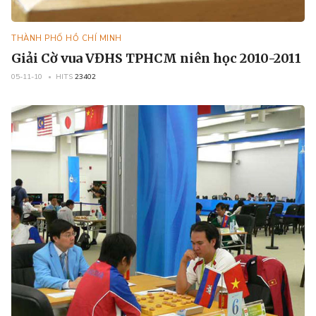
THÀNH PHỐ HỒ CHÍ MINH
Giải Cờ vua VĐHS TPHCM niên học 2010-2011
05-11-10
HITS
23402