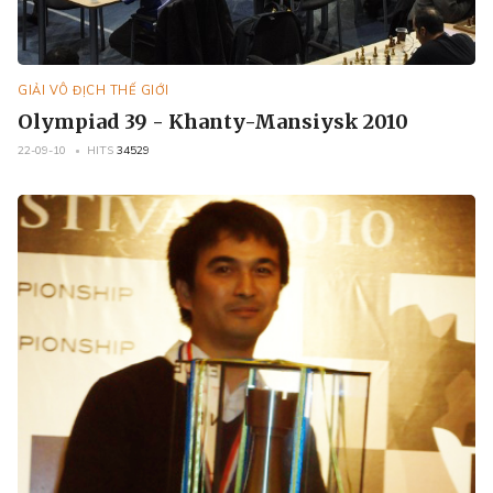
GIẢI VÔ ĐỊCH THẾ GIỚI
Olympiad 39 - Khanty-Mansiysk 2010
22-09-10
HITS
34529