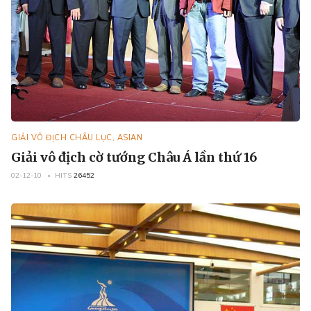
GIẢI VÔ ĐỊCH CHÂU LỤC, ASIAN
Giải vô địch cờ tướng Châu Á lần thứ 16
02-12-10
HITS
26452