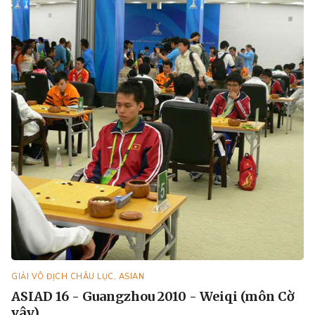
GIẢI VÔ ĐỊCH CHÂU LỤC, ASIAN
ASIAD 16 - Guangzhou 2010 - Weiqi (môn Cờ
vây)