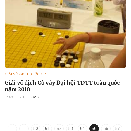
GIẢI VÔ ĐỊCH QUỐC GIA
Giải vô địch Cờ vây Đại hội TDTT toàn quốc
năm 2010
05-09-10
HITS
36710
50
51
52
53
54
55
56
57