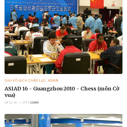
GIẢI VÔ ĐỊCH CHÂU LỤC, ASIAN
ASIAD 16 - Guangzhou 2010 - Chess (môn Cờ
vua)
26-11-10
HITS
22665