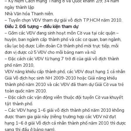
– Kỷ niệm Cách mạng Tháng 8 và Quốc khánh 2/9; 34 năm
ngày thành lập
Nhà Văn hóa Thanh niên.
– Tuyển chọn VĐV tham dự giải vô địch TP.HCM năm 2010.
Điều 2. Đối tượng – điều kiện tham dự
– Gồm các VĐV đang sinh hoạt môn Cờ vua tại các quận –
huyện, ban ngành cấp thành phố và các cơ quan, ban ngành,
câu lạc bộ được Liên đoàn Cờ thành phố mời trực tiếp, mỗi
đơn vị được cử 5 VĐV cho mỗi bảng nam và nữ.
– Đặc cách các VĐV từ hạng 7 trở đi của giải vô địch thành
phố năm 2010,
VĐV năng khiếu cấp thành phố, các VĐV đoạt hạng 1 cá nhân
Giải Vô địch học sinh NH 2009-2010 hoặc Giải năng khiếu
thành phố năm 2010 và các VĐV đã tham dự Giải Cờ vua trẻ
toàn quốc năm 2010.
– Đặc cách các vận động viên thuộc đội tuyển Cờ vua khuyết
tật thành phố.
– Các VĐV hạng 1~6 giải vô địch thành phố năm 2010 không
được tham gia giải này (riêng trường hợp các VĐV nữ đạt
hạng 1~6 ở giải Vô địch cá nhân thành phố năm 2010 thì được
sang thi đấu ở bảng nam).