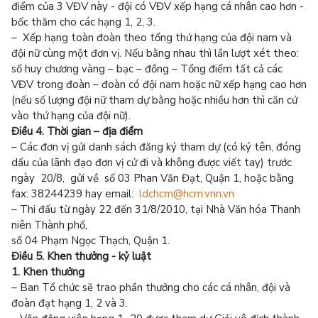
điểm của 3 VĐV này - đội có VĐV xếp hạng cá nhân cao hơn -
bốc thăm cho các hạng 1, 2, 3.
– Xếp hạng toàn đoàn theo tổng thứ hạng của đội nam và
đội nữ cùng một đơn vị. Nếu bằng nhau thì lần lượt xét theo:
số huy chương vàng – bạc – đồng – Tổng điểm tất cả các
VĐV trong đoàn – đoàn có đội nam hoặc nữ xếp hạng cao hơn
(nếu số lượng đội nữ tham dự bằng hoặc nhiều hơn thì căn cứ
vào thứ hạng của đội nữ).
Điều 4. Thời gian – địa điểm
– Các đơn vị gửi danh sách đăng ký tham dự (có ký tên, đóng
dấu của lãnh đạo đơn vị cử đi và không được viết tay) trước
ngày 20/8, gửi về số 03 Phan Văn Đạt, Quận 1, hoặc bằng
fax: 38244239 hay email:
ldchcm@hcm.vnn.vn
– Thi đấu từ ngày 22 đến 31/8/2010, tại Nhà Văn hóa Thanh
niên Thành phố,
số 04 Phạm Ngọc Thạch, Quận 1.
Điều 5. Khen thưởng - kỷ luật
1. Khen thưởng
– Ban Tổ chức sẽ trao phần thưởng cho các cá nhân, đội và
đoàn đạt hạng 1, 2 và 3.