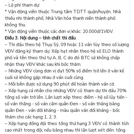
– Lệ phí tham dự:
* Vận động viên thuộc Trung tâm TDTT quận/huyện, Nhà
thiếu nhi thành phố, Nhà Văn hóa thanh niên thành phố:
không thu.
* Vận động viên thuộc các đơn vị khác: 20.000đ/1VĐV.
Điều 3. Nội dung – tính chất thi đấu
– Thi đấu theo hệ Thụy Sỹ, 09 hoặc 11 ván tùy theo số lượng
VĐV đăng ký tham dự. Xếp hạt nhân theo hệ số ELO thành
phố và tên theo thứ tự A, B, C do đó BTC sẽ không chấp
nhận thay VĐV khác sau khi bốc thăm.
– Những VĐV cùng đơn vị đạt 50% số điểm trở lên ở ván kế
cuối sẽ không gặp nhau ở ván cuối cùng.
– Mỗi bên được sử dụng 90 phút để hoàn thành ván cờ.
– Xếp hạng cá nhân cho những VĐV có tham dự thi đấu 70%
tổng số ván trở lên. Lần lượt xếp theo: điểm - hệ số lũy tiến -
số ván thắng - số ván cầm quân Đen - số ván thắng bằng
quân Đen - ván đối kháng - màu quân ván đối kháng - bốc
thăm cho các hạng 1, 2, 3.
– Xếp hạng đồng đội theo tổng thứ hạng 3 VĐV có thành tích
cao nhất trong đội, nếu bằng nhau thì lần lượt xét đến: tổng