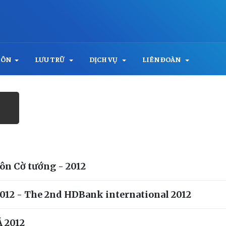
MÔN
LƯU TRỮ
DỊCH VỤ
LIÊN ĐOÀN
ôn Cờ tướng - 2012
 2012 - The 2nd HDBank international 2012
Á 2012