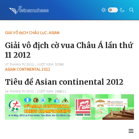
GIẢI VÔ ĐỊCH CHÂU LỤC, ASIAN
Giải vô địch cờ vua Châu Á lần thứ
11 2012
27 THÁNG TƯ 2012
LƯỢT XEM: 52580
ASIAN CONTINENTAL 2012
Tiêu đề Asian continental 2012
24 THÁNG TƯ 2012
LƯỢT XEM: 266811
≡