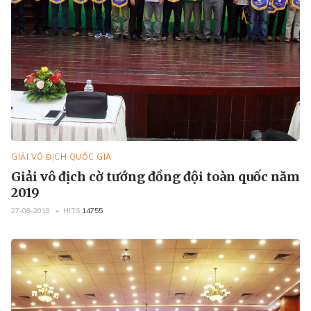
GIẢI VÔ ĐỊCH QUỐC GIA
Giải vô địch cờ tướng đồng đội toàn quốc năm
2019
27-08-2019
HITS
14755