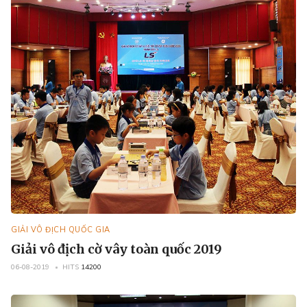
GIẢI VÔ ĐỊCH QUỐC GIA
Giải vô địch cờ vây toàn quốc 2019
06-08-2019
HITS
14200