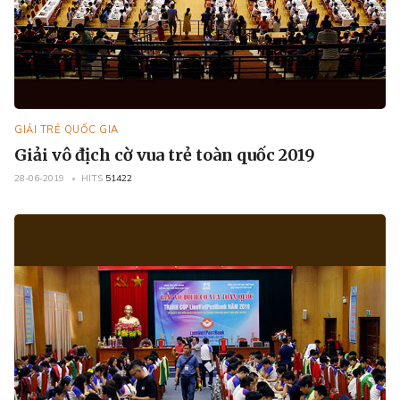
GIẢI TRẺ QUỐC GIA
Giải vô địch cờ vua trẻ toàn quốc 2019
28-06-2019
HITS
51422