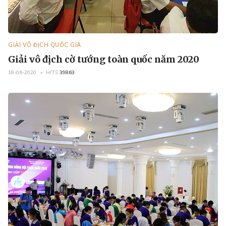
GIẢI VÔ ĐỊCH QUỐC GIA
Giải vô địch cờ tướng toàn quốc năm 2020
18-06-2020
HITS
39863