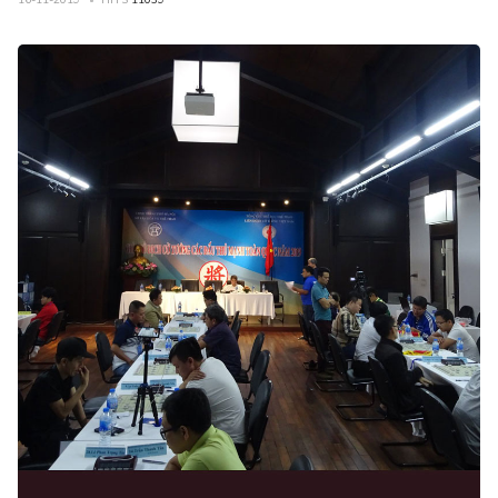
16-11-2019
HITS
11039