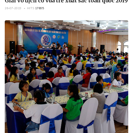
Giải vô địch cờ vua trẻ xuất sắc toàn quốc 2019
26-07-2019
HITS
17695