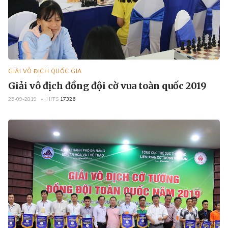
GIẢI VÔ ĐỊCH QUỐC GIA
Giải vô địch đồng đội cờ vua toàn quốc 2019
25-09-2019
HITS
17326