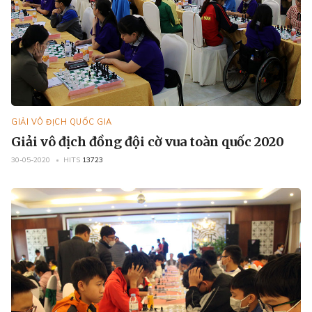
GIẢI VÔ ĐỊCH QUỐC GIA
Giải vô địch đồng đội cờ vua toàn quốc 2020
30-05-2020
HITS
13723