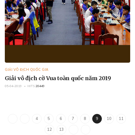
GIẢI VÔ ĐỊCH QUỐC GIA
Giải vô địch cờ Vua toàn quốc năm 2019
05-04-2019
HITS
20449
4
5
6
7
8
9
10
11
12
13