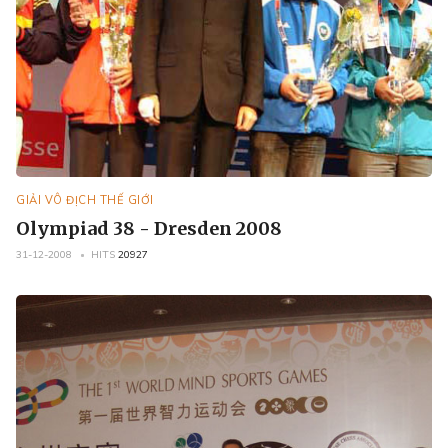
GIẢI VÔ ĐỊCH THẾ GIỚI
Olympiad 38 - Dresden 2008
31-12-2008
HITS
20927