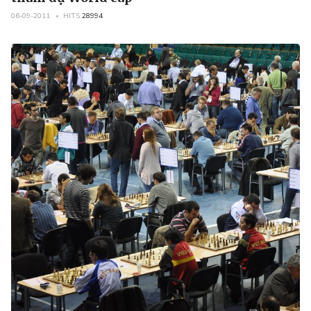
06-09-2011
HITS
28994