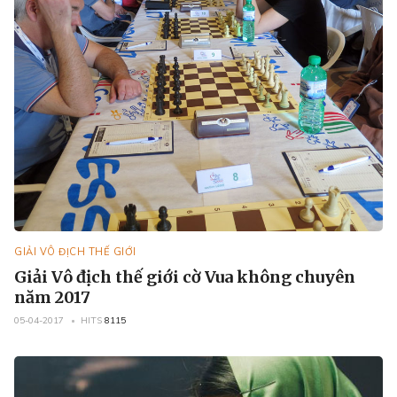
GIẢI VÔ ĐỊCH THẾ GIỚI
Giải Vô địch thế giới cờ Vua không chuyên
năm 2017
05-04-2017
HITS
8115