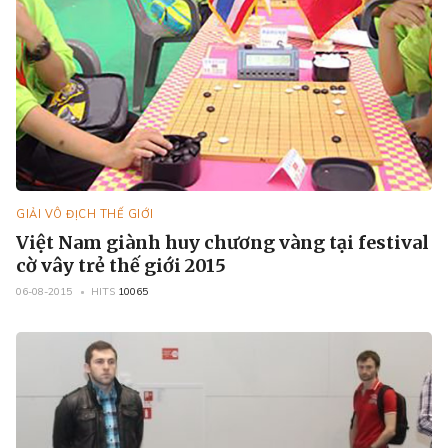
GIẢI VÔ ĐỊCH THẾ GIỚI
Việt Nam giành huy chương vàng tại festival
cờ vây trẻ thế giới 2015
06-08-2015
HITS
10065