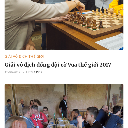
GIẢI VÔ ĐỊCH THẾ GIỚI
Giải vô địch đồng đội cờ Vua thế giới 2017
15-06-2017
HITS
11532