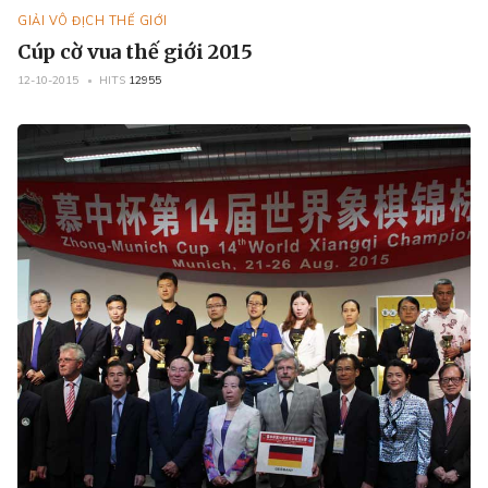
GIẢI VÔ ĐỊCH THẾ GIỚI
Cúp cờ vua thế giới 2015
12-10-2015
HITS
12955