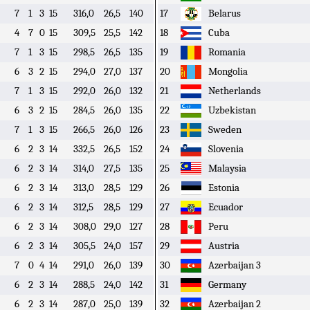
7
1
3
15
316,0
26,5
140
17
Belarus
4
7
0
15
309,5
25,5
142
18
Cuba
7
1
3
15
298,5
26,5
135
19
Romania
6
3
2
15
294,0
27,0
137
20
Mongolia
7
1
3
15
292,0
26,0
132
21
Netherlands
6
3
2
15
284,5
26,0
135
22
Uzbekistan
7
1
3
15
266,5
26,0
126
23
Sweden
6
2
3
14
332,5
26,5
152
24
Slovenia
6
2
3
14
314,0
27,5
135
25
Malaysia
6
2
3
14
313,0
28,5
129
26
Estonia
6
2
3
14
312,5
28,5
129
27
Ecuador
6
2
3
14
308,0
29,0
127
28
Peru
6
2
3
14
305,5
24,0
157
29
Austria
7
0
4
14
291,0
26,0
139
30
Azerbaijan 3
6
2
3
14
288,5
24,0
142
31
Germany
6
2
3
14
287,0
25,0
139
32
Azerbaijan 2