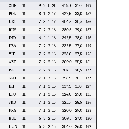
CHN
11
9
2
0
20
416,0
31,0
149
POL
11
8
1
2
17
427,5
33,0
152
UKR
11
7
3
1
17
404,5
30,5
156
RUS
11
7
2
2
16
380,5
29,0
157
IND
11
6
4
1
16
342,5
28,0
146
USA
11
7
2
2
16
332,5
27,0
149
VIE
11
7
2
2
16
328,0
27,5
145
AZE
11
7
2
2
16
309,0
25,5
151
ISR
11
7
2
2
16
307,5
26,5
137
GEO
11
7
1
3
15
356,5
30,5
137
IRI
11
7
1
3
15
337,5
31,0
127
LTU
11
7
1
3
15
324,0
29,0
131
SRB
11
7
1
3
15
321,5
28,5
134
FRA
11
7
1
3
15
320,0
29,0
133
BUL
11
6
3
2
15
309,5
27,0
130
HUN
11
6
3
2
15
304,0
26,0
142