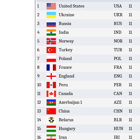
1
United States
USA
11
2
Ukraine
UKR
11
3
Russia
RUS
11
4
India
IND
11
5
Norway
NOR
11
6
Turkey
TUR
11
7
Poland
POL
11
8
France
FRA
11
9
England
ENG
11
10
Peru
PER
11
11
Canada
CAN
11
12
Azerbaijan 1
AZE
11
13
China
CHN
11
14
Belarus
BLR
11
15
Hungary
HUN
11
16
Iran
IRI
11