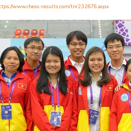
ttps://www.chess-results.com/tnr232876.aspx