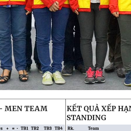
 - MEN TEAM
KẾT QUẢ XẾP H
STANDING
s
+
=
-
TB1
TB2
TB3
TB4
Rk.
Team