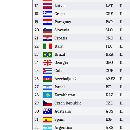
17
Latvia
LAT
11
18
Greece
GRE
11
19
Paraguay
PAR
11
20
Slovenia
SLO
11
21
Croatia
CRO
11
22
Italy
ITA
11
23
Brazil
BRA
11
24
Georgia
GEO
11
25
Cuba
CUB
11
26
Azerbaijan 2
AZE2
11
27
Israel
ISR
11
28
Kazakhstan
KAZ
11
29
Czech Republic
CZE
11
30
Australia
AUS
11
31
Spain
ESP
11
32
Argentina
ARG
11