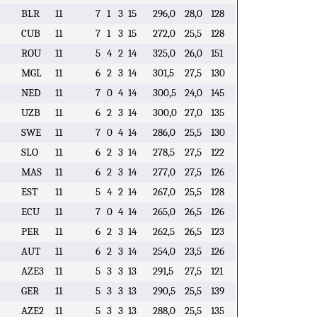
BLR
11
7
1
3
15
296,0
28,0
128
CUB
11
7
1
3
15
272,0
25,5
128
ROU
11
5
4
2
14
325,0
26,0
151
MGL
11
6
2
3
14
301,5
27,5
130
NED
11
7
0
4
14
300,5
24,0
145
UZB
11
6
2
3
14
300,0
27,0
135
SWE
11
7
0
4
14
286,0
25,5
130
SLO
11
6
2
3
14
278,5
27,5
122
MAS
11
6
2
3
14
277,0
27,5
126
EST
11
5
4
2
14
267,0
25,5
128
ECU
11
7
0
4
14
265,0
26,5
126
PER
11
6
2
3
14
262,5
26,5
123
AUT
11
6
2
3
14
254,0
23,5
126
AZE3
11
5
3
3
13
291,5
27,5
121
GER
11
5
3
3
13
290,5
25,5
139
AZE2
11
5
3
3
13
288,0
25,5
135