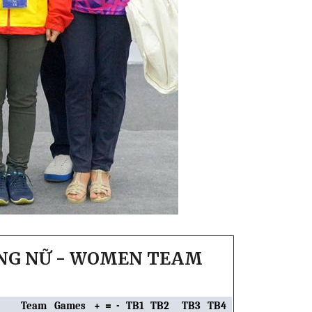
ẠNG NỮ - WOMEN TEAM
Team
Games
+
=
-
TB1
TB2
TB3
TB4