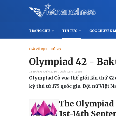
TRANG CHỦ
TIN TỨC
GÓC CHUYÊN 
GIẢI VÔ ĐỊCH THẾ GIỚI
Olympiad 42 - Bak
14 THÁNG CHÍN 2016
LƯỢT XEM: 15558
Olympiad Cờ vua thế giới lần thứ 42 
kỳ thủ từ 175 quốc gia. Đội nữ Việt 
The Olympiad 
1st-14th Septe