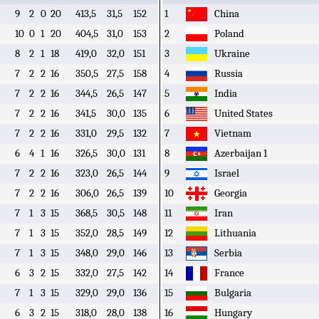
9
2
0
20
413,5
31,5
152
1
China
10
0
1
20
404,5
31,0
153
2
Poland
8
2
1
18
419,0
32,0
151
3
Ukraine
7
2
2
16
350,5
27,5
158
4
Russia
7
2
2
16
344,5
26,5
147
5
India
7
2
2
16
341,5
30,0
135
6
United States
7
2
2
16
331,0
29,5
132
7
Vietnam
6
4
1
16
326,5
30,0
131
8
Azerbaijan 1
7
2
2
16
323,0
26,5
144
9
Israel
7
2
2
16
306,0
26,5
139
10
Georgia
7
1
3
15
368,5
30,5
148
11
Iran
7
1
3
15
352,0
28,5
149
12
Lithuania
7
1
3
15
348,0
29,0
146
13
Serbia
6
3
2
15
332,0
27,5
142
14
France
7
1
3
15
329,0
29,0
136
15
Bulgaria
6
3
2
15
318,0
28,0
138
16
Hungary