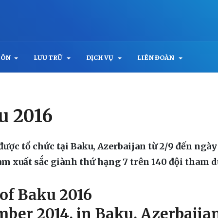
MÔN
LƯU TRỮ
DỊCH VỤ
LIÊN ĐOÀN
u 2016
được tổ chức tại Baku, Azerbaijan từ 2/9 đến ngày
Nam xuất sắc giành thứ hạng 7 trên 140 đội tham 
of Baku 2016
mber 2014, in Baku, Azerbaija