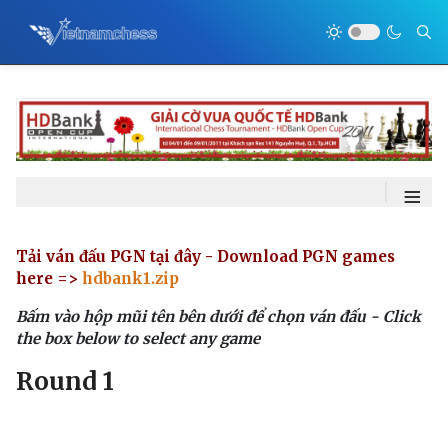
≡
Tải ván đấu PGN tại đây - Download PGN games
here =>
hdbank1.zip
Bấm vào hộp mũi tên bên dưới để chọn ván đấu - Click
the box below to select any game
Round 1