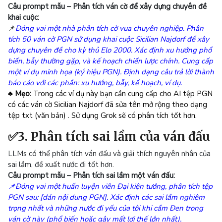
Câu prompt mẫu – Phân tích ván cờ để xây dựng chuyên đề
khai cuộc:
📌
Đóng vai một nhà phân tích cờ vua chuyên nghiệp. Phân
tích 50 ván cờ PGN sử dụng khai cuộc Sicilian Najdorf để xây
dựng chuyên đề cho kỳ thủ Elo 2000. Xác định xu hướng phổ
biến, bẫy thường gặp, và kế hoạch chiến lược chính. Cung cấp
một ví dụ minh họa (ký hiệu PGN). Định dạng câu trả lời thành
báo cáo với các phần: xu hướng, bẫy, kế hoạch, ví dụ.
♣ Mẹo:
Trong các ví dụ này bạn cần cung cấp cho AI tệp PGN
có các ván cờ Sicilian Najdorf đã sửa tên mở rộng theo dạng
tệp txt (văn bản) . Sử dụng Grok sẽ có phân tích tốt hơn.
✅3. Phân tích sai lầm của ván đấu
LLMs có thể phân tích ván đấu và giải thích nguyên nhân của
sai lầm, đề xuất nước đi tốt hơn.
Câu prompt mẫu – Phân tích sai lầm một ván đấu
:
📌Đóng vai một huấn luyện viên Đại kiện tướng, phân tích tệp
PGN sau: [dán nội dung PGN]. Xác định các sai lầm nghiêm
trọng nhất và những nước đi yếu của tôi khi cầm Đen trong
ván cờ này (phổ biến hoặc gây mất lợi thế lớn nhất).