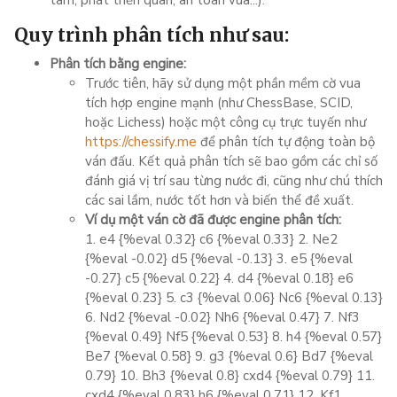
tâm, phát triển quân, an toàn vua...).
Quy trình phân tích như sau:
Phân tích bằng engine:
Trước tiên, hãy sử dụng một phần mềm cờ vua
tích hợp engine mạnh (như ChessBase, SCID,
hoặc Lichess) hoặc một công cụ trực tuyến như
https://chessify.me
để phân tích tự động toàn bộ
ván đấu. Kết quả phân tích sẽ bao gồm các chỉ số
đánh giá vị trí sau từng nước đi, cũng như chú thích
các sai lầm, nước tốt hơn và biến thể đề xuất.
Ví dụ một ván cờ đã được engine phân tích:
1. e4 {%eval 0.32} c6 {%eval 0.33} 2. Ne2
{%eval -0.02} d5 {%eval -0.13} 3. e5 {%eval
-0.27} c5 {%eval 0.22} 4. d4 {%eval 0.18} e6
{%eval 0.23} 5. c3 {%eval 0.06} Nc6 {%eval 0.13}
6. Nd2 {%eval -0.02} Nh6 {%eval 0.47} 7. Nf3
{%eval 0.49} Nf5 {%eval 0.53} 8. h4 {%eval 0.57}
Be7 {%eval 0.58} 9. g3 {%eval 0.6} Bd7 {%eval
0.79} 10. Bh3 {%eval 0.8} cxd4 {%eval 0.79} 11.
cxd4 {%eval 0.83} h6 {%eval 0.71} 12. Kf1