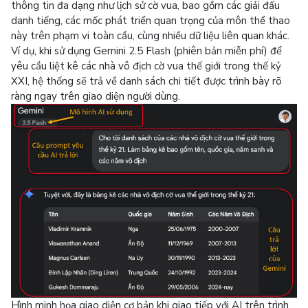
thông tin đa dạng như lịch sử cờ vua, bao gồm các giải đấu
danh tiếng, các mốc phát triển quan trọng của môn thể thao
này trên phạm vi toàn cầu, cùng nhiều dữ liệu liên quan khác.
Ví dụ, khi sử dụng Gemini 2.5 Flash (phiên bản miễn phí) để
yêu cầu liệt kê các nhà vô địch cờ vua thế giới trong thế kỷ
XXI, hệ thống sẽ trả về danh sách chi tiết được trình bày rõ
ràng ngay trên giao diện người dùng.
Hình minh họa giao diện cơ bản khi giao tiếp với AI trên trình