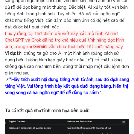
sang ngôn ngữ được chỉ định, với điều kiện hình ảnh đó vẫn còn
đủ rõ để đọc bằng mắt thường. Đặc biệt, AI xử lý tốt văn bản
tiếng Anh trong hình ảnh. Tuy nhiên, đối với các ngôn ngữ
khác như tiếng Việt, cần đảm bảo hình ảnh có độ nét cao để
đạt được kết quả chính xác.
Lưu ý rằng, tại thời điểm bài viết này, các mô hình AI như
ChatGPT và Grok đã hỗ trợ khá hiệu quả tính năng đọc hình
ảnh, trong khi
Gemini
vẫn chưa thực hiện tốt chức năng này.
Ví dụ:
khi chúng ta gửi cho AI một hình ảnh
(bằng cách sử
dụng biểu tượng hình kẹp giấy hoặc dấu “+”)
có chất lượng
không quá cao như hình bên, đồng thời nhập một câu lệnh đơn
giản như sau:
📌
"Hãy trích xuất nội dung tiếng Anh từ ảnh, sau đó dịch sang
tiếng Việt. Vui lòng trình bày kết quả dưới dạng bảng, hiển thị
song song cả hai ngôn ngữ để dễ dàng so sánh."
Ta có kết quả như hình minh họa bên dưới: