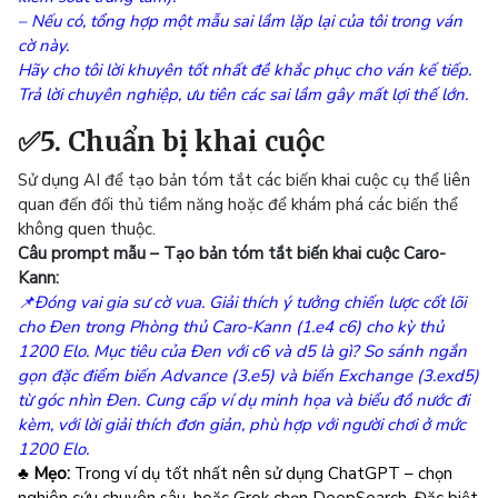
– Nếu có, tổng hợp một mẫu sai lầm lặp lại của tôi trong ván
cờ này.
Hãy cho tôi lời khuyên tốt nhất đề khắc phục cho ván kế tiếp.
Trả lời chuyên nghiệp, ưu tiên các sai lầm gây mất lợi thế lớn.
✅5. Chuẩn bị khai cuộc
Sử dụng AI để tạo bản tóm tắt các biến khai cuộc cụ thể liên
quan đến đối thủ tiềm năng hoặc để khám phá các biến thể
không quen thuộc.
Câu prompt mẫu – Tạo bản tóm tắt biến khai cuộc Caro-
Kann:
📌Đóng vai gia sư cờ vua. Giải thích ý tưởng chiến lược cốt lõi
cho Đen trong Phòng thủ Caro-Kann (1.e4 c6) cho kỳ thủ
1200 Elo. Mục tiêu của Đen với c6 và d5 là gì? So sánh ngắn
gọn đặc điểm biến Advance (3.e5) và biến Exchange (3.exd5)
từ góc nhìn Đen. Cung cấp ví dụ minh họa và biểu đồ nước đi
kèm, với lời giải thích đơn giản, phù hợp với người chơi ở mức
1200 Elo.
♣ Mẹo:
Trong ví dụ tốt nhất nên sử dụng ChatGPT – chọn