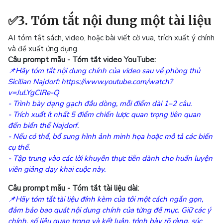
✅3. Tóm tắt nội dung một tài liệu
AI tóm tắt sách, video, hoặc bài viết cờ vua, trích xuất ý chính
và đề xuất ứng dụng.
Câu prompt mẫu - Tóm tắt video YouTube:
📌Hãy tóm tắt nội dung chính của video sau về phòng thủ
Sicilian Najdorf:
https://www.youtube.com/watch?
v=JuLYgClRe-Q
- Trình bày dạng gạch đầu dòng, mỗi điểm dài 1–2 câu.
- Trích xuất ít nhất 5 điểm chiến lược quan trọng liên quan
đến biến thể Najdorf.
- Nếu có thể, bổ sung hình ảnh minh họa hoặc mô tả các biến
cụ thể.
- Tập trung vào các lời khuyên thực tiễn dành cho huấn luyện
viên giảng dạy khai cuộc này.
Câu prompt mẫu - Tóm tắt tài liệu dài:
📌Hãy tóm tắt tài liệu đính kèm của tôi một cách ngắn gọn,
đảm bảo bao quát nội dung chính của từng đề mục. Giữ các ý
chính, số liệu quan trọng và kết luận, trình bày rõ ràng, súc