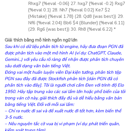
Rhxg7 {%eval -0.06} 27. hxg7 {%eval -0.2} Rxg7
{%eval 0.1} 28. Nh7 {%eval 0.02} Ke7 $2
{Mistake} {%eval 1.78} (28. Qd8 {was best}) 29.
Nf6 {%eval 2.04} Bb6 $4 {Blunder} {%eval 6.11}
(29. Rg6 {was best}) 30. Rh8 {%eval 6.22} *
Giải thích bằng mô hình ngôn ngữ lớn
Sau khi có dữ liệu phân tích từ engine, hãy đưa đoạn PGN đã
được phân tích vào một mô hình AI (ví dụ: ChatGPT, Claude,
Gemini...) với yêu cầu rõ ràng để nhận được phân tích chuyên
sâu dưới dạng văn bản tiếng Việt.
Đóng vai một huấn luyện viên Đại kiện tướng, phân tích tệp
PGN sau đây đã được Stockfish phân tích [dán PGN đã có
phân tích vào đây]. Tôi là người chơi cầm Đen với trình độ Elo
1950. Hãy tập trung vào các sai lầm lớn hoặc phổ biến của tôi
trong ván cờ này, giải thích đầy đủ và dễ hiểu bằng văn bản
bằng tiếng Việt. Đối với mỗi sai lầm:
– Chỉ ra nước đi sai và đề xuất nước đi tốt hơn, kèm biến thể
3-5 nước.
– Nêu nguyên tắc cờ vua bị vi phạm (ví dụ: phát triển quân,
kiểm soát trung tâm).