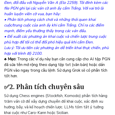
Đen, đối đầu với Nguyễn Văn A (Elo 2259). Tôi đính kèm các
file PGN ghi lại các ván cờ anh ấy cầm Trắng.
Với vai trò là
huấn luyện viên cờ vua, bạn hãy:
•
Phân tích phong cách chơi và những thói quen khai
cuộc/trung cuộc của anh ấy khi cầm Trắng. Chỉ ra các điểm
mạnh, điểm yếu thường thấy trong các ván đấu.
• Đề xuất các phương án khai cuộc và chiến lược trung cuộc
phù hợp để tôi có thể đối phó hiệu quả khi cầm Đen.
Lưu ý: Tôi ưu tiên các phương án dễ triển khai thực chiến, phù
hợp với trình độ 2100.
♣ Mẹo:
Trong các ví dụ này bạn cần cung cấp cho AI tệp PGN
đã sửa tên mở rộng theo dạng tệp txt (văn bản) hoặc dán
PGN vào ngay trong câu lệnh. Sử dụng Grok sẽ có phân tích
tốt hơn.
✅2. Phân tích chuyên sâu
Sử dụng Chess engines (Stockfish, Komodo) phân tích hàng
trăm ván cờ để xây dựng chuyên đề khai cuộc, xác định xu
hướng, bẫy, và kế hoạch chiến lược. LLMs tóm tắt ý tưởng
khai cuộc như Caro-Kann hoặc Sicilian.