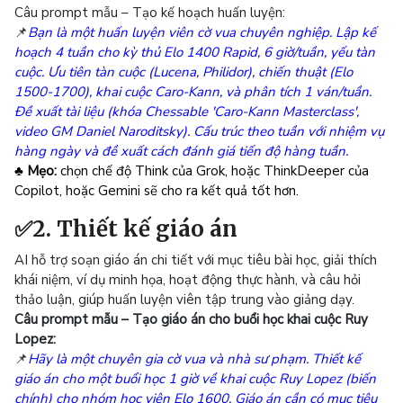
Câu prompt mẫu – Tạo kế hoạch huấn luyện:
📌
Bạn là một huấn luyện viên cờ vua chuyên nghiệp. Lập kế
hoạch 4 tuần cho kỳ thủ Elo 1400 Rapid, 6 giờ/tuần, yếu tàn
cuộc. Ưu tiên tàn cuộc (Lucena, Philidor), chiến thuật (Elo
1500-1700), khai cuộc Caro-Kann, và phân tích 1 ván/tuần.
Đề xuất tài liệu (khóa Chessable 'Caro-Kann Masterclass',
video GM Daniel Naroditsky). Cấu trúc theo tuần với nhiệm vụ
hàng ngày và đề xuất cách đánh giá tiến độ hàng tuần.
♣ Mẹo:
chọn chế độ Think của Grok, hoặc ThinkDeeper của
Copilot, hoặc Gemini sẽ cho ra kết quả tốt hơn.
✅2. Thiết kế giáo án
AI hỗ trợ soạn giáo án chi tiết với mục tiêu bài học, giải thích
khái niệm, ví dụ minh họa, hoạt động thực hành, và câu hỏi
thảo luận, giúp huấn luyện viên tập trung vào giảng dạy.
Câu prompt mẫu – Tạo giáo án cho buổi học khai cuộc Ruy
Lopez:
📌
Hãy là một chuyên gia cờ vua và nhà sư phạm. Thiết kế
giáo án cho một buổi học 1 giờ về khai cuộc Ruy Lopez (biến
chính) cho nhóm học viên Elo 1600. Giáo án cần có mục tiêu