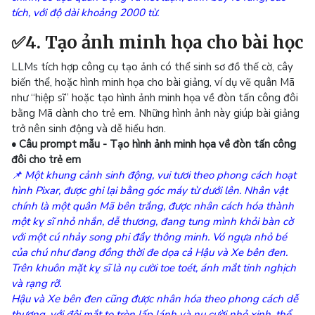
tích, với độ dài khoảng 2000 từ.
✅4. Tạo ảnh minh họa cho bài học
LLMs tích hợp công cụ tạo ảnh có thể sinh sơ đồ thế cờ, cây
biến thể, hoặc hình minh họa cho bài giảng, ví dụ vẽ quân Mã
như “hiệp sĩ” hoặc tạo hình ảnh minh họa về đòn tấn công đôi
bằng Mã dành cho trẻ em. Những hình ảnh này giúp bài giảng
trở nên sinh động và dễ hiểu hơn.
• Câu prompt mẫu - Tạo hình ảnh minh họa về đòn tấn công
đôi cho trẻ em
📌 Một khung cảnh sinh động, vui tươi theo phong cách hoạt
hình Pixar, được ghi lại bằng góc máy từ dưới lên. Nhân vật
chính là một quân Mã bên trắng, được nhân cách hóa thành
một kỵ sĩ nhỏ nhắn, dễ thương, đang tung mình khỏi bàn cờ
với một cú nhảy song phi đầy thông minh. Vó ngựa nhỏ bé
của chú như đang đồng thời đe dọa cả Hậu và Xe bên đen.
Trên khuôn mặt kỵ sĩ là nụ cười toe toét, ánh mắt tinh nghịch
và rạng rỡ.
Hậu và Xe bên đen cũng được nhân hóa theo phong cách dễ
thương, với đôi mắt to tròn lấp lánh và nụ cười nhỏ xinh, thể