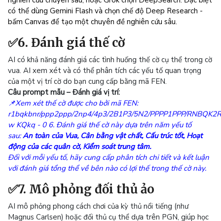
nghiên cứu chuyên sâu, hoặc Grok chọn DeepSearch. Đặc biệt
có thể dùng Gemini Flash và chọn chế độ Deep Research -
bấm Canvas để tạo một chuyên đề nghiên cứu sâu.
✅6. Đánh giá thế cờ
AI có khả năng đánh giá các tình huống thế cờ cụ thể trong cờ
vua. AI xem xét và có thể phân tích các yếu tố quan trọng
của một vị trí cờ do bạn cung cấp bằng mã FEN.
Câu prompt mẫu – Đánh giá vị trí:
📌Xem xét thế cờ được cho bởi mã FEN:
r1bqkbnr/ppp2ppp/2np4/4p3/2B1P3/5N2/PPPP1PPP/RNBQK2
w KQkq - 0 6. Đánh giá thế cờ này dựa trên năm yếu tố
sau:
An toàn của Vua,
Cân bằng vật chất,
Cấu trúc tốt,
Hoạt
động của các quân cờ,
Kiểm soát trung tâm.
Đối với mỗi yếu tố, hãy cung cấp phân tích chi tiết và kết luận
với đánh giá tổng thể về bên nào có lợi thế trong thế cờ này.
✅7. Mô phỏng đối thủ ảo
AI mô phỏng phong cách chơi của kỳ thủ nổi tiếng (như
Magnus Carlsen) hoặc đối thủ cụ thể dựa trên PGN, giúp học