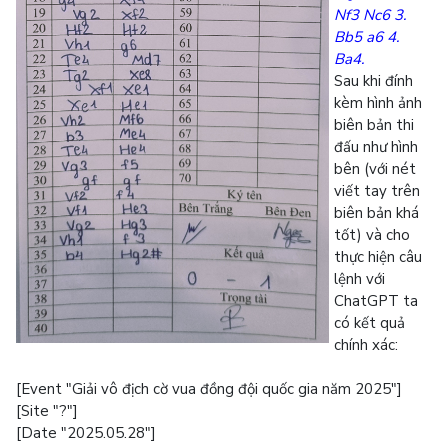
Nf3 Nc6 3.
Bb5 a6 4.
Ba4.
Sau khi đính
kèm hình ảnh
biên bản thi
đấu như hình
bên (với nét
viết tay trên
biên bản khá
tốt) và cho
thực hiện câu
lệnh với
ChatGPT ta
có kết quả
chính xác:
[Event "Giải vô địch cờ vua đồng đội quốc gia năm 2025"]
[Site "?"]
[Date "2025.05.28"]