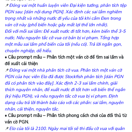
📌
Đóng vai một huấn luyện viên Đại kiện tướng, phân tích tệp
PGN sau: [dán nội dung PGN]. Xác định các sai lầm nghiêm
trọng nhất và những nước đi yếu của tôi khi cầm Đen trong
ván cờ này (phổ biến hoặc gây mất lợi thế lớn nhất).
Đối với mỗi sai lầm: Đề xuất nước đi tốt hơn, kèm biến thể 3-5
nước. Nêu nguyên tắc cờ vua cơ bản bị vi phạm. Tổng hợp
một mẫu sai lầm phổ biến của tôi (nếu có). Trả lời ngắn gọn,
chuyên nghiệp, dễ hiểu.
• Câu prompt mẫu – Phân tích một ván cờ để tìm sai lầm và
đề xuất cải thiện
📌
Đóng vai một nhà phân tích cờ vua. Phân tích một ván cờ
PGN của học viên Elo đã được Stockfish phân tích [dán PGN
đã có phân tích vào đây]. Xác định 2-3 sai lầm chính, giải
thích nguyên nhân, đề xuất nước đi tốt hơn với biến thể ngắn
(ký hiệu PGN), và nêu nguyên tắc cờ vua bị vi phạm. Định
dạng câu trả lời thành báo cáo với các phần: sai lầm, nguyên
nhân, cải thiện, nguyên tắc.
• Câu prompt mẫu – Phân tích phong cách chơi của đối thủ từ
ván cờ PGN.
📌
Elo của tôi là 2100. Ngày mai tôi sẽ thi đấu cờ vua với quân