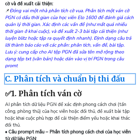
cờ và đề xuất cải thiện:
📌
Đóng vai một nhà phân tích cờ vua. Phân tích một ván cờ
PGN có dấu thời gian của học viên Elo 1600 để đánh giá cách
quản lý thời gian. Xác định các vấn đề (như mất quá nhiều
thời gian ở khai cuộc), và đề xuất 2-3 bài tập cải thiện (như
luyện blitz hoặc tập ra quyết định nhanh). Định dạng câu trả
lời thành báo cáo với các phần: phân tích, vấn đề, bài tập.
Lưu ý: cung cấp cho AI tệp PGN đã sửa tên mở rộng theo
dạng tệp txt (văn bản) hoặc dán vào vị trí PGN trong câu
promt
C. Phân tích và chuẩn bị thi đấu
✅1. Phân tích ván cờ
AI phân tích dữ liệu PGN để xác định phong cách chơi (tấn
công, phòng thủ) của học viên hoặc đối thủ, đề xuất bài tập
hoặc khai cuộc phù hợp để cải thiện điểm yếu hoặc khai thác
đối thủ.
• Câu prompt mẫu – Phân tích phong cách chơi của học viên
từ dữ liệu PGN: