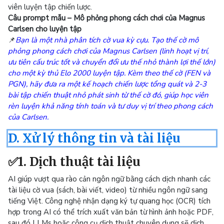
viên luyện tập chiến lược.
Câu prompt mẫu – Mô phỏng phong cách chơi của Magnus
Carlsen cho luyện tập
📌
Bạn là một nhà phân tích cờ vua kỳ cựu. Tạo thế cờ mô
phỏng phong cách chơi của Magnus Carlsen (linh hoạt vị trí,
ưu tiên cấu trúc tốt và chuyển đổi ưu thế nhỏ thành lợi thế lớn)
cho một kỳ thủ Elo 2000 luyện tập. Kèm theo thế cờ (FEN và
PGN), hãy đưa ra một kế hoạch chiến lược tổng quát và 2-3
bài tập chiến thuật nhỏ phát sinh từ thế cờ đó, giúp học viên
rèn luyện khả năng tính toán và tư duy vị trí theo phong cách
của Carlsen.
D. Xử lý thông tin và tài liệu
✅1. Dịch thuật tài liệu
AI giúp vượt qua rào cản ngôn ngữ bằng cách dịch nhanh các
tài liệu cờ vua (sách, bài viết, video) từ nhiều ngôn ngữ sang
tiếng Việt. Công nghệ nhận dạng ký tự quang học (OCR) tích
hợp trong AI có thể trích xuất văn bản từ hình ảnh hoặc PDF,
sau đó LLMs hoặc công cụ dịch thuật chuyên dụng sẽ dịch