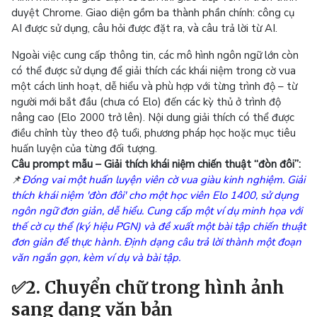
duyệt Chrome. Giao diện gồm ba thành phần chính: công cụ
AI được sử dụng, câu hỏi được đặt ra, và câu trả lời từ AI.
Ngoài việc cung cấp thông tin, các mô hình ngôn ngữ lớn còn
có thể được sử dụng để giải thích các khái niệm trong cờ vua
một cách linh hoạt, dễ hiểu và phù hợp với từng trình độ – từ
người mới bắt đầu (chưa có Elo) đến các kỳ thủ ở trình độ
nâng cao (Elo 2000 trở lên). Nội dung giải thích có thể được
điều chỉnh tùy theo độ tuổi, phương pháp học hoặc mục tiêu
huấn luyện của từng đối tượng.
Câu prompt mẫu – Giải thích khái niệm chiến thuật “đòn đôi”:
📌
Đóng vai một huấn luyện viên cờ vua giàu kinh nghiệm. Giải
thích khái niệm 'đòn đôi' cho một học viên Elo 1400, sử dụng
ngôn ngữ đơn giản, dễ hiểu. Cung cấp một ví dụ minh họa với
thế cờ cụ thể (ký hiệu PGN) và đề xuất một bài tập chiến thuật
đơn giản để thực hành. Định dạng câu trả lời thành một đoạn
văn ngắn gọn, kèm ví dụ và bài tập.
✅2. Chuyển chữ trong hình ảnh
sang dạng văn bản