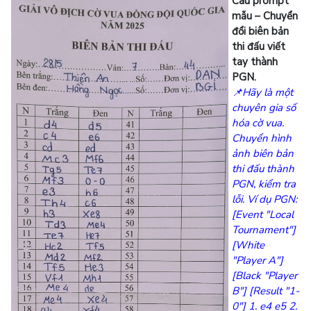
Câu prompt
mẫu – Chuyển
đổi biên bản
thi đấu viết
tay thành
PGN.
📌Hãy là một
chuyên gia số
hóa cờ vua.
Chuyển hình
ảnh biên bản
thi đấu thành
PGN, kiểm tra
lỗi. Ví dụ PGN:
[Event "Local
Tournament"]
[White
"Player A"]
[Black "Player
B"] [Result "1-
0"] 1. e4 e5 2.