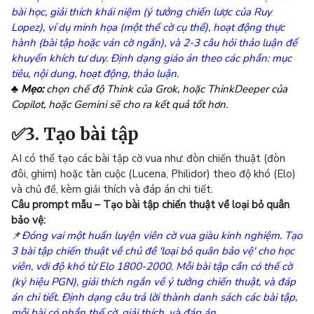
bài học, giải thích khái niệm (ý tưởng chiến lược của Ruy
Lopez), ví dụ minh họa (một thế cờ cụ thể), hoạt động thực
hành (bài tập hoặc ván cờ ngắn), và 2-3 câu hỏi thảo luận để
khuyến khích tư duy. Định dạng giáo án theo các phần: mục
tiêu, nội dung, hoạt động, thảo luận.
♣ Mẹo:
chọn chế độ Think của Grok, hoặc ThinkDeeper của
Copilot, hoặc Gemini sẽ cho ra kết quả tốt hơn.
✅3. Tạo bài tập
AI có thể tạo các bài tập cờ vua như: đòn chiến thuật (đòn
đôi, ghim) hoặc tàn cuộc (Lucena, Philidor) theo độ khó (Elo)
và chủ đề, kèm giải thích và đáp án chi tiết.
Câu prompt mẫu – Tạo bài tập chiến thuật về loại bỏ quân
bảo vệ:
📌
Đóng vai một huấn luyện viên cờ vua giàu kinh nghiệm. Tạo
3 bài tập chiến thuật về chủ đề 'loại bỏ quân bảo vệ' cho học
viên, với độ khó từ Elo 1800-2000. Mỗi bài tập cần có thế cờ
(ký hiệu PGN), giải thích ngắn về ý tưởng chiến thuật, và đáp
án chi tiết. Định dạng câu trả lời thành danh sách các bài tập,
mỗi bài có phần thế cờ, giải thích, và đáp án.