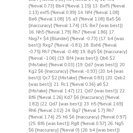
{%eval 0.73} Bb4 {%eval 1.15} 13. Bxf5 {%eval
1.13} exf5 {%eval 0.99} 14. Nf4 {%eval 1.08}
Be6 {%eval 1.08} 15. a3 {%eval 1.08} Ba5 $6
{Inaccuracy} {%eval 1.74} (15. Be7 {was best})
16. Nh5 {%eval 1.79} Rh7 {%eval 1.86} 17.
Nxg7+ $4 {Blunder} {%eval -0.73} (17. b4 {was
best}) Rxg7 {%eval -0.81} 18. Bxh6 {%eval
-0.75} Rh7 {%eval -0.48} 19. Bg5 $6 {Inaccuracy}
{%eval -1.06} (19. Bf4 {was best}) Qb6 $2
{Mistake} {%eval 0.03} (19. Qd7 {was best}) 20.
Kg2 $6 {Inaccuracy} {%eval -0.93} (20. b4 {was
best}) Qc7 $2 {Mistake} {%eval 0.83} (20. Qxb2
{was best}) 21. Rc1 {%eval 0.36} a6 $2
{Mistake} {%eval 1.47} (21. Qd7 {was best}) 22.
Bf6 {%eval 1.26} Kd7 $6 {Inaccuracy} {%eval
1.82} (22. Qd7 {was best}) 23. h5 {%eval 1.69}
Rh6 {%eval 2.02} 24. Bg7 {%eval 1.7} Rh7
{%eval 1.74} 25. h6 $6 {Inaccuracy} {%eval 0.97}
(25. Bf6 {was best}) Rg8 {%eval 0.57} 26. Ng5
$6 {Inaccuracy} {%eval 0} (26. b4 {was best})