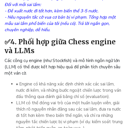
Đối với mỗi sai lầm:
- Đề xuất nước đi tốt hơn, kèm biến thể 3-5 nước.
- Nêu nguyên tắc cờ vua cơ bản bị vi phạm. Tổng hợp một
mẫu sai lầm phổ biến của tôi (nếu có). Trả lời ngắn gọn,
chuyên nghiệp, dễ hiểu.
✅4. Phối hợp giữa Chess engine
và LLMs
Các công cụ engine (như Stockfish) và mô hình ngôn ngữ lớn
(LLM) có thể được kết hợp hiệu quả để phân tích chuyên sâu
một ván cờ.
• Engine có khả năng xác định chính xác các sai lầm,
nước đi kém, và những bước ngoặt chiến lược trong ván
đấu thông qua đánh giá bằng chỉ số (evaluation).
LLM có thể đóng vai trò của một huấn luyện viên, giải
thích rõ nguyên nhân đằng sau các sai lầm, đưa ra nước
đi tốt hơn kèm theo biến thể ngắn, và chỉ ra những
nguyên tắc chiến lược bị vi phạm (ví dụ: kiểm soát trung