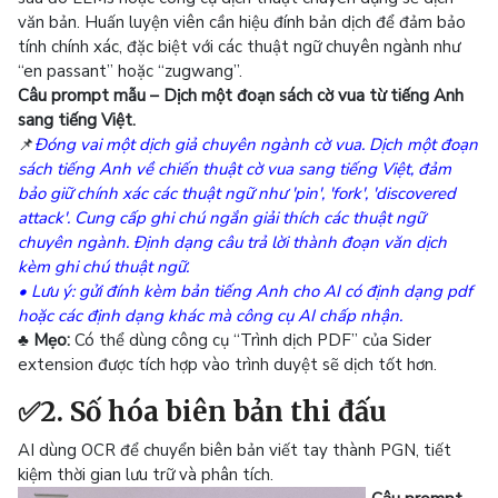
văn bản. Huấn luyện viên cần hiệu đính bản dịch để đảm bảo
tính chính xác, đặc biệt với các thuật ngữ chuyên ngành như
“en passant” hoặc “zugwang”.
Câu prompt mẫu – Dịch một đoạn sách cờ vua từ tiếng Anh
sang tiếng Việt.
📌
Đóng vai một dịch giả chuyên ngành cờ vua. Dịch một đoạn
sách tiếng Anh về chiến thuật cờ vua sang tiếng Việt, đảm
bảo giữ chính xác các thuật ngữ như 'pin', 'fork', 'discovered
attack'. Cung cấp ghi chú ngắn giải thích các thuật ngữ
chuyên ngành. Định dạng câu trả lời thành đoạn văn dịch
kèm ghi chú thuật ngữ.
• Lưu ý: gửi đính kèm bản tiếng Anh cho AI có định dạng pdf
hoặc các định dạng khác mà công cụ AI chấp nhận.
♣ Mẹo:
Có thể dùng công cụ “Trình dịch PDF” của Sider
extension được tích hợp vào trình duyệt sẽ dịch tốt hơn.
✅2. Số hóa biên bản thi đấu
AI dùng OCR để chuyển biên bản viết tay thành PGN, tiết
kiệm thời gian lưu trữ và phân tích.