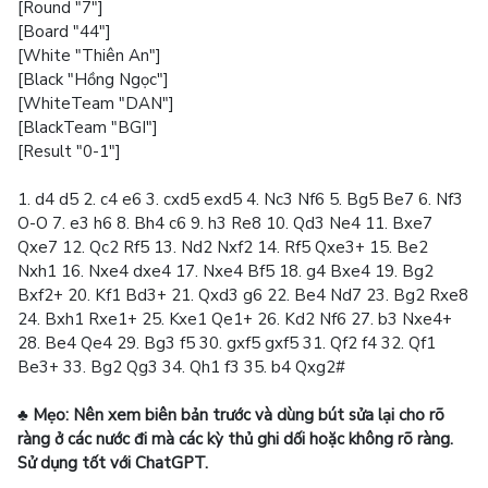
[Round "7"]
[Board "44"]
[White "Thiên An"]
[Black "Hồng Ngọc"]
[WhiteTeam "DAN"]
[BlackTeam "BGI"]
[Result "0-1"]
1. d4 d5 2. c4 e6 3. cxd5 exd5 4. Nc3 Nf6 5. Bg5 Be7 6. Nf3
O-O 7. e3 h6 8. Bh4 c6 9. h3 Re8 10. Qd3 Ne4 11. Bxe7
Qxe7 12. Qc2 Rf5 13. Nd2 Nxf2 14. Rf5 Qxe3+ 15. Be2
Nxh1 16. Nxe4 dxe4 17. Nxe4 Bf5 18. g4 Bxe4 19. Bg2
Bxf2+ 20. Kf1 Bd3+ 21. Qxd3 g6 22. Be4 Nd7 23. Bg2 Rxe8
24. Bxh1 Rxe1+ 25. Kxe1 Qe1+ 26. Kd2 Nf6 27. b3 Nxe4+
28. Be4 Qe4 29. Bg3 f5 30. gxf5 gxf5 31. Qf2 f4 32. Qf1
Be3+ 33. Bg2 Qg3 34. Qh1 f3 35. b4 Qxg2#
♣ Mẹo: Nên xem biên bản trước và dùng bút sửa lại cho rõ
ràng ở các nước đi mà các kỳ thủ ghi dối hoặc không rõ ràng.
Sử dụng tốt với ChatGPT.