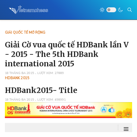
GIẢI QUỐC TẾ MỞ RỘNG
Giải Cờ vua quốc tế HDBank lần V
- 2015 - The 5th HDBank
international 2015
18 THÁNG BA 2015
LƯỢT XEM: 27889
HDBANK 2015
HDBank2015- Title
18 THÁNG BA 2015
LƯỢT XEM: 498991
≡