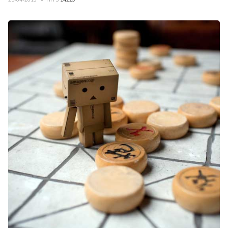
25-04-2013
HITS
14229