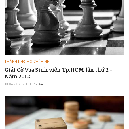
THÀNH PHỐ HỒ CHÍ MINH
Giải Cờ Vua Sinh viên Tp.HCM lần thứ 2 -
Năm 2012
13-04-2012
HITS
12664