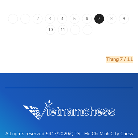
2
3
4
5
6
7
8
9
10
11
Trang 7 / 11
All rights reserved 5447/2020/QTG - Ho Chi Minh City Chess