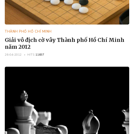
THÀNH PHỐ HỒ CHÍ MINH
Giải vô địch cờ vây Thành phố Hồ Chí Minh
năm 2012
26-04-2012
HITS
11697