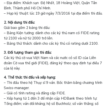
– Địa điểm: Khách sạn Đệ Nhất, 18 Hoàng Việt, Quận Tân
Bình, Thành phố Hồ Chí Minh.
– Họp kỹ thuật: lúc 19 giờ ngày 7/3/2016 tại địa điểm thi đấu.
2. Nội dung thi đấu:
Giải bao gồm 2 bảng thi đấu:
– Bảng Kiện tướng: dành cho các kỷ thủ nam có FIDE rating
từ 2100 và nữ từ 2000 trở lên.
– Bảng thử thách: dành cho các kỳ thủ có rating dưới 2100.
3. Đối tượng tham gia thi đấu:
Các kỳ thủ cờ vua Việt Nam và các nước có số ID của Liên
đoàn Cờ vua thế giới (FIDE), đăng ký theo quy định tại điều 7
của lệ này.
4. Thể thức thi đấu và xếp hạng:
– Thi đấu theo hệ Thụy sĩ 9 ván. Bốc thăm bằng chương trình
Swiss-manager.
– Giải có tính rating và đẳng cấp FIDE.
– Xếp hạng từ 1 đến 3 để nhận cúp HDBank theo trình tự:
Tổng điểm; ván đối kháng; hệ số Buchholz; số ván thắng; số