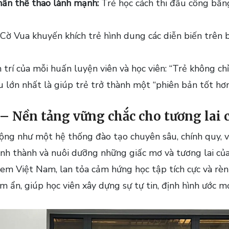
thần thể thao lành mạnh:
Trẻ học cách thi đấu công bằn
: Cờ Vua khuyến khích trẻ hình dung các diễn biến trên 
 trí của mỗi huấn luyện viên và học viên: “Trẻ không ch
iêu lớn nhất là giúp trẻ trở thành một “phiên bản tốt hơ
 Nền tảng vững chắc cho tương lai c
ng như một hệ thống đào tạo chuyên sâu, chính quy, v
hình thành và nuôi dưỡng những giấc mơ và tương lai củ
 em Việt Nam, lan tỏa cảm hứng học tập tích cực và r
m ẩn, giúp học viên xây dựng sự tự tin, định hình ước m