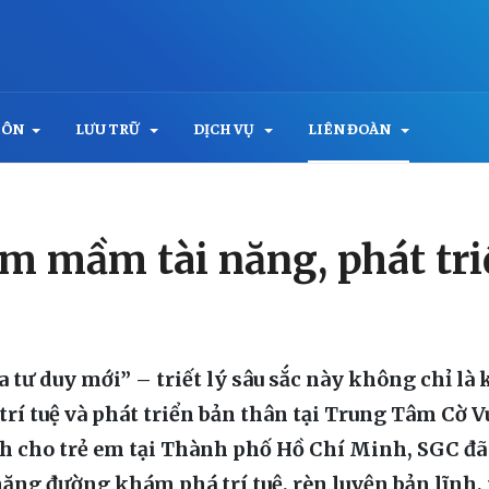
MÔN
LƯU TRỮ
DỊCH VỤ
LIÊN ĐOÀN
m mầm tài năng, phát triể
tư duy mới” – triết lý sâu sắc này không chỉ là 
rí tuệ và phát triển bản thân tại Trung Tâm Cờ V
dành cho trẻ em tại Thành phố Hồ Chí Minh, SGC 
 chặng đường khám phá trí tuệ, rèn luyện bản lĩn