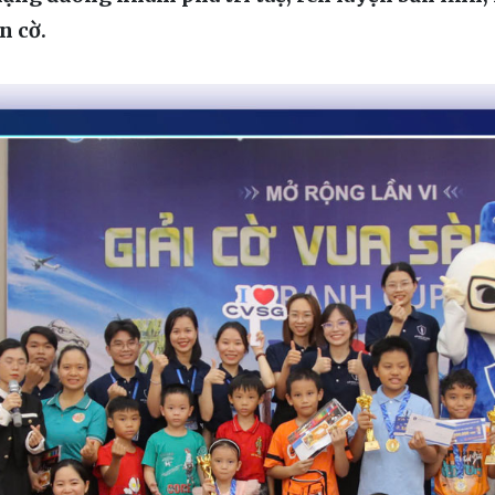
n cờ.