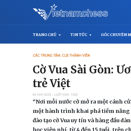
TRANG CHỦ
TIN TỨC
GÓC CHUYÊN 
CÁC TRUNG TÂM, CLB THÀNH VIÊN
Cờ Vua Sài Gòn: Ươ
trẻ Việt
09 MAY 2025
LƯỢT XEM: 7320
“Nơi mỗi nước cờ mở ra một cánh cửa 
một hành trình khai phá tiềm năng t
đào tạo cờ Vua uy tín và hàng đầu 
học viên nhí, từ 4 đến 15 tuổi, trên