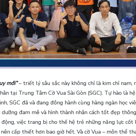
uy mới”
– triết lý sâu sắc này không chỉ là kim chỉ nam,
 thân tại Trung Tâm Cờ Vua Sài Gòn (SGC). Tự hào là hệ
nh, SGC đã và đang đồng hành cùng hàng ngàn học viên
uôi dưỡng đam mê và hình thành nhân cách tốt đẹp thông
động, việc trang bị cho thế hệ trẻ những năng lực cốt l
nên cấp thiết hơn bao giờ hết. Và cờ Vua – môn thể thao