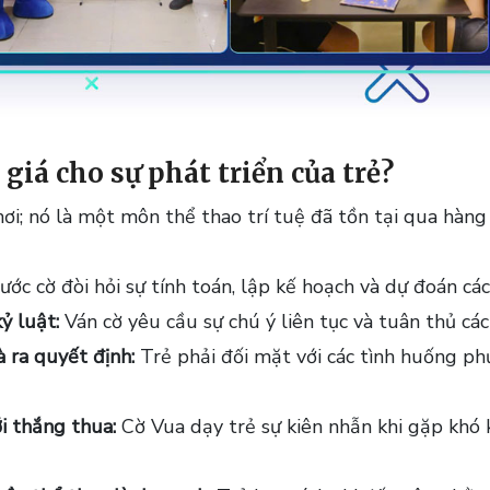
giá cho sự phát triển của trẻ?
i; nó là một môn thể thao trí tuệ đã tồn tại qua hàng t
ớc cờ đòi hỏi sự tính toán, lập kế hoạch và dự đoán cá
ỷ luật:
Ván cờ yêu cầu sự chú ý liên tục và tuân thủ các
 ra quyết định:
Trẻ phải đối mặt với các tình huống phứ
i thắng thua:
Cờ Vua dạy trẻ sự kiên nhẫn khi gặp khó 