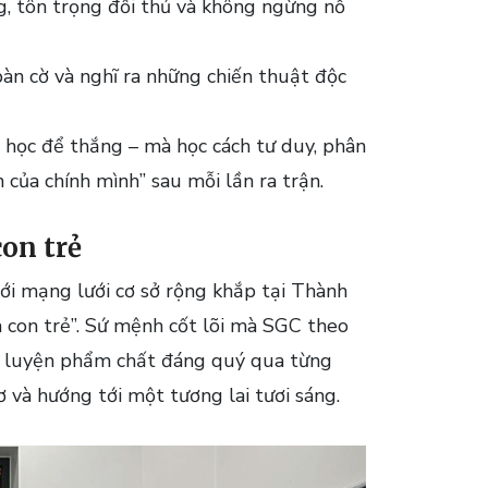
g, tôn trọng đối thủ và không ngừng nỗ
bàn cờ và nghĩ ra những chiến thuật độc
ỉ học để thắng – mà học cách tư duy, phân
n của chính mình” sau mỗi lần ra trận.
on trẻ
ới mạng lưới cơ sở rộng khắp tại Thành
a con trẻ”. Sứ mệnh cốt lõi mà SGC theo
èn luyện phẩm chất đáng quý qua từng
ơ và hướng tới một tương lai tươi sáng.