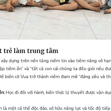
ặt trẻ làm trung tâm
c xây dựng trên nền tảng niềm tin vào tiềm năng vô hạn
p tiềm ẩn” và “tất cả con cái chúng ta đều giỏi nếu đư
ể biến cờ Vua trở thành niềm đam mê “đáng yêu và thú 
ễn:
Học đi đôi với hành, kiến thức lý thuyết được vận dụ
 là một cá thể độc đáo, sở hữu năng lực và tốc độ tiếp