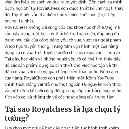
việc tìm hiểu, so sánh và đưa ra quyết định. Bên cạnh sự minh
bạch, học phí tại RoyalChess còn được thiết kế linh hoạt, thay
đổi tùy thuộc vào địa điểm học và hình thức học (trực tiếp,
online, tại nhà).
RoyalChess không chỉ cung cấp các khóa học chất lượng mà
còn xây dựng một hệ sinh thái hỗ trợ toàn diện, đáp ứng đa
dạng nhu cầu của cộng đồng yêu cờ vua, vượt ra ngoài phạm
vi lớp học truyền thống. Trung tâm vận hành một cửa hàng
dụng cụ cờ vua trực tuyến tại địa chỉ shop.royalchess.edu.vn.
Tại đây, học viên và những người yêu cờ có thể tìm thấy đầy
đủ các sản phẩm, dụng cụ cần thiết cho việc học tập và thi
đấu cờ vua, với dịch vụ giao hàng trên toàn quốc. Bên cạnh
cửa hàng, RoyalChess còn phát triển một Kênh YouTube
chính thức, đóng vai trò như một nguồn tài nguyên kiến thức
và một kênh kết nối cộng đồng, cung cấp các bài giảng, phân
tích ván cờ, và thông tin về các hoạt động của trung tâm.
Tại sao Royalchess là lựa chọn lý
tưởng?
Lựa chọn một nơi để bắt đầu hoặc tiếp tục hành trình khám