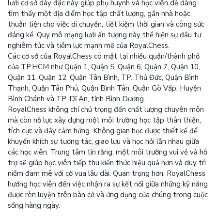
lưới cơ sở dày đặc này giúp phụ huynh và học viên dễ dàng
tìm thấy một địa điểm học tập chất lượng, gần nhà hoặc
thuận tiện cho việc di chuyển, tiết kiệm thời gian và công sức
đáng kể. Quy mô mạng lưới ấn tượng này thể hiện sự đầu tư
nghiêm túc và tiềm lực mạnh mẽ của RoyalChess.
Các cơ sở của RoyalChess có mặt tại nhiều quận/thành phố
của TP.HCM như Quận 1, Quận 5, Quận 6, Quận 7, Quận 10,
Quận 11, Quận 12, Quận Tân Bình, TP. Thủ Đức, Quận Bình
Thạnh, Quận Tân Phú, Quận Bình Tân, Quận Gò Vấp, Huyện
Bình Chánh và TP. Dĩ An, tỉnh Bình Dương.
RoyalChess không chỉ chú trọng đến chất lượng chuyên môn
mà còn nỗ lực xây dựng một môi trường học tập thân thiện,
tích cực và đầy cảm hứng. Không gian học được thiết kế để
khuyến khích sự tương tác, giao lưu và học hỏi lẫn nhau giữa
các học viên. Trung tâm tin rằng, một môi trường vui vẻ và hỗ
trợ sẽ giúp học viên tiếp thu kiến thức hiệu quả hơn và duy trì
niềm đam mê với cờ vua lâu dài. Quan trọng hơn, RoyalChess
hướng học viên đến việc nhận ra sự kết nối giữa những kỹ năng
được rèn luyện trên bàn cờ và ứng dụng của chúng trong cuộc
sống hàng ngày.