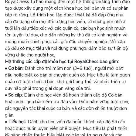
RoyalChess tự hào mang đến một hệ thống chương trình đào
tạo được xây dựng một cách khoa học, bài bản và có sự phân
cấp rõ ràng. Lộ trình học tập được thiết kế để đáp ứng nhu
cầu đa dạng của mọi đối tượng học viên, từ những em nhỏ 3
tuổi lần đầu tiếp xúc với các quân cờ, các bạn học sinh muốn
rèn luyện tư duy, cho đến những kỳ thủ đã có kinh nghiệm và
mong muốn chinh phục các giải đấu chuyên nghiệp. Mỗi cấp
độ đều có mục tiêu và nội dung phù hợp, đảm bảo sự tiến bộ
vững chắc cho người học.
Hệ thống các cấp độ khóa học tại RoyalChess bao gồm:
• Cơ bản:
Dành cho trẻ mầm non (3–6 tuổi), người mới bắt
đầu hoặc biết cơ bản di chuyển quân cờ. Mục tiêu là làm quen
quân cờ, luật chơi cơ bản, khơi gợi hứng thú, và phát triển tư
duy não phải trong giai đoạn vàng của trẻ.
• Sơ cấp:
Dành cho học viên đã hoàn thành cấp độ Cơ bản
hoặc vượt qua bài kiểm tra đầu vào. Giúp nắm vững luật chơi,
các nguyên tắc khai cuộc cơ bản, và các đòn chiến thuật đơn
giản.
• Tiểu học:
Dành cho học viên đã hoàn thành cấp độ Sơ cấp
hoặc được huấn luyện viên phê duyệt. Mục tiêu là phát triển
kỹ năng chiến thuật, hiểu biết cơ bản về trung cuộc và các