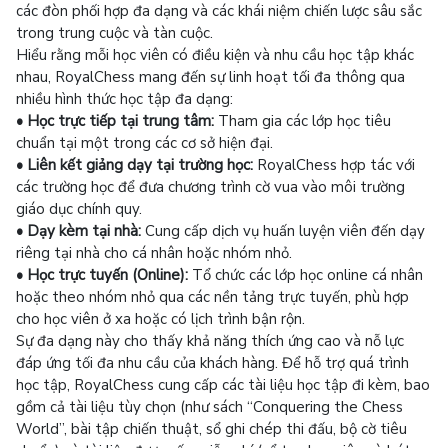
các đòn phối hợp đa dạng và các khái niệm chiến lược sâu sắc
trong trung cuộc và tàn cuộc.
Hiểu rằng mỗi học viên có điều kiện và nhu cầu học tập khác
nhau, RoyalChess mang đến sự linh hoạt tối đa thông qua
nhiều hình thức học tập đa dạng:
• Học trực tiếp tại trung tâm:
Tham gia các lớp học tiêu
chuẩn tại một trong các cơ sở hiện đại.
• Liên kết giảng dạy tại trường học:
RoyalChess hợp tác với
các trường học để đưa chương trình cờ vua vào môi trường
giáo dục chính quy.
• Dạy kèm tại nhà:
Cung cấp dịch vụ huấn luyện viên đến dạy
riêng tại nhà cho cá nhân hoặc nhóm nhỏ.
• Học trực tuyến (Online):
Tổ chức các lớp học online cá nhân
hoặc theo nhóm nhỏ qua các nền tảng trực tuyến, phù hợp
cho học viên ở xa hoặc có lịch trình bận rộn.
Sự đa dạng này cho thấy khả năng thích ứng cao và nỗ lực
đáp ứng tối đa nhu cầu của khách hàng. Để hỗ trợ quá trình
học tập, RoyalChess cung cấp các tài liệu học tập đi kèm, bao
gồm cả tài liệu tùy chọn (như sách “Conquering the Chess
World”, bài tập chiến thuật, sổ ghi chép thi đấu, bộ cờ tiêu