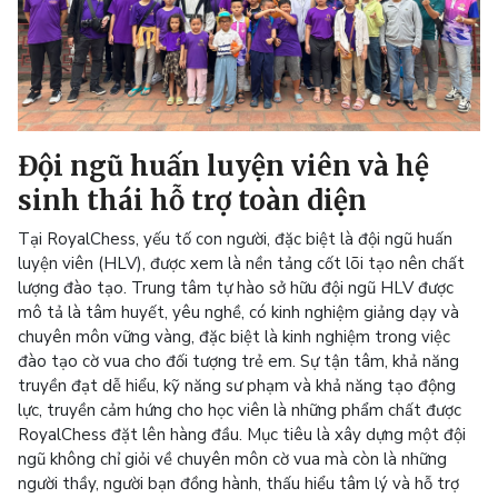
Đội ngũ huấn luyện viên và hệ
sinh thái hỗ trợ toàn diện
Tại RoyalChess, yếu tố con người, đặc biệt là đội ngũ huấn
luyện viên (HLV), được xem là nền tảng cốt lõi tạo nên chất
lượng đào tạo. Trung tâm tự hào sở hữu đội ngũ HLV được
mô tả là tâm huyết, yêu nghề, có kinh nghiệm giảng dạy và
chuyên môn vững vàng, đặc biệt là kinh nghiệm trong việc
đào tạo cờ vua cho đối tượng trẻ em. Sự tận tâm, khả năng
truyền đạt dễ hiểu, kỹ năng sư phạm và khả năng tạo động
lực, truyền cảm hứng cho học viên là những phẩm chất được
RoyalChess đặt lên hàng đầu. Mục tiêu là xây dựng một đội
ngũ không chỉ giỏi về chuyên môn cờ vua mà còn là những
người thầy, người bạn đồng hành, thấu hiểu tâm lý và hỗ trợ