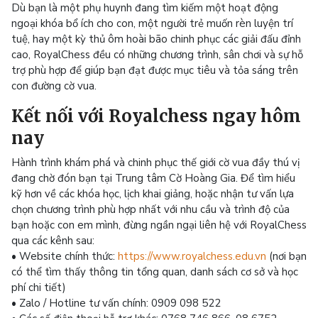
Dù bạn là một phụ huynh đang tìm kiếm một hoạt động
ngoại khóa bổ ích cho con, một người trẻ muốn rèn luyện trí
tuệ, hay một kỳ thủ ôm hoài bão chinh phục các giải đấu đỉnh
cao, RoyalChess đều có những chương trình, sân chơi và sự hỗ
trợ phù hợp để giúp bạn đạt được mục tiêu và tỏa sáng trên
con đường cờ vua.
Kết nối với Royalchess ngay hôm
nay
Hành trình khám phá và chinh phục thế giới cờ vua đầy thú vị
đang chờ đón bạn tại Trung tâm Cờ Hoàng Gia. Để tìm hiểu
kỹ hơn về các khóa học, lịch khai giảng, hoặc nhận tư vấn lựa
chọn chương trình phù hợp nhất với nhu cầu và trình độ của
bạn hoặc con em mình, đừng ngần ngại liên hệ với RoyalChess
qua các kênh sau:
• Website chính thức:
https://www.royalchess.edu.vn
(nơi bạn
có thể tìm thấy thông tin tổng quan, danh sách cơ sở và học
phí chi tiết)
• Zalo / Hotline tư vấn chính: 0909 098 522