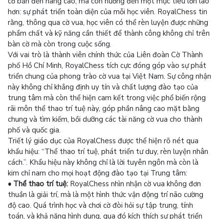
cơ bản đến nâng cao, mà còn hướng đến một mục tiêu lớn lao
hơn: sự phát triển toàn diện của mỗi học viên. RoyalChess tin
rằng, thông qua cờ vua, học viên có thể rèn luyện được những
phẩm chất và kỹ năng cần thiết để thành công không chỉ trên
bàn cờ mà còn trong cuộc sống.
Với vai trò là thành viên chính thức của Liên đoàn Cờ Thành
phố Hồ Chí Minh, RoyalChess tích cực đóng góp vào sự phát
triển chung của phong trào cờ vua tại Việt Nam. Sự công nhận
này không chỉ khẳng định uy tín và chất lượng đào tạo của
trung tâm mà còn thể hiện cam kết trong việc phổ biến rộng
rãi môn thể thao trí tuệ này, góp phần nâng cao mặt bằng
chung và tìm kiếm, bồi dưỡng các tài năng cờ vua cho thành
phố và quốc gia.
Triết lý giáo dục của RoyalChess được thể hiện rõ nét qua
khẩu hiệu: “Thể thao trí tuệ, phát triển tư duy, rèn luyện nhân
cách.”. Khẩu hiệu này không chỉ là lời tuyên ngôn mà còn là
kim chỉ nam cho mọi hoạt động đào tạo tại Trung tâm:
• Thể thao trí tuệ:
RoyalChess nhìn nhận cờ vua không đơn
thuần là giải trí, mà là một hình thức vận động trí não cường
độ cao. Quá trình học và chơi cờ đòi hỏi sự tập trung, tính
toán, và khả năng hình dung, qua đó kích thích sự phát triển