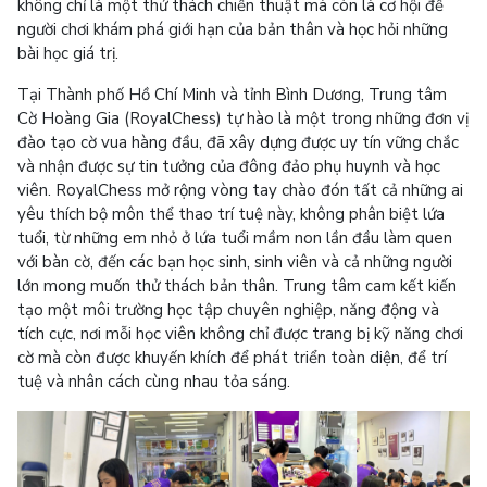
không chỉ là một thử thách chiến thuật mà còn là cơ hội để
người chơi khám phá giới hạn của bản thân và học hỏi những
bài học giá trị.
Tại Thành phố Hồ Chí Minh và tỉnh Bình Dương, Trung tâm
Cờ Hoàng Gia (RoyalChess) tự hào là một trong những đơn vị
đào tạo cờ vua hàng đầu, đã xây dựng được uy tín vững chắc
và nhận được sự tin tưởng của đông đảo phụ huynh và học
viên. RoyalChess mở rộng vòng tay chào đón tất cả những ai
yêu thích bộ môn thể thao trí tuệ này, không phân biệt lứa
tuổi, từ những em nhỏ ở lứa tuổi mầm non lần đầu làm quen
với bàn cờ, đến các bạn học sinh, sinh viên và cả những người
lớn mong muốn thử thách bản thân. Trung tâm cam kết kiến
tạo một môi trường học tập chuyên nghiệp, năng động và
tích cực, nơi mỗi học viên không chỉ được trang bị kỹ năng chơi
cờ mà còn được khuyến khích để phát triển toàn diện, để trí
tuệ và nhân cách cùng nhau tỏa sáng.