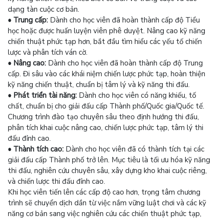
dạng tàn cuộc cơ bản.
• Trung cấp:
Dành cho học viên đã hoàn thành cấp độ Tiểu
học hoặc được huấn luyện viên phê duyệt. Nâng cao kỹ năng
chiến thuật phức tạp hơn, bắt đầu tìm hiểu các yếu tố chiến
lược và phân tích ván cờ.
• Nâng cao:
Dành cho học viên đã hoàn thành cấp độ Trung
cấp. Đi sâu vào các khái niệm chiến lược phức tạp, hoàn thiện
kỹ năng chiến thuật, chuẩn bị tâm lý và kỹ năng thi đấu.
• Phát triển tài năng:
Dành cho học viên có năng khiếu, tố
chất, chuẩn bị cho giải đấu cấp Thành phố/Quốc gia/Quốc tế.
Chương trình đào tạo chuyên sâu theo định hướng thi đấu,
phân tích khai cuộc nâng cao, chiến lược phức tạp, tâm lý thi
đấu đỉnh cao.
• Thành tích cao:
Dành cho học viên đã có thành tích tại các
giải đấu cấp Thành phố trở lên. Mục tiêu là tối ưu hóa kỹ năng
thi đấu, nghiên cứu chuyên sâu, xây dựng kho khai cuộc riêng,
và chiến lược thi đấu đỉnh cao.
Khi học viên tiến lên các cấp độ cao hơn, trọng tâm chương
trình sẽ chuyển dịch dần từ việc nắm vững luật chơi và các kỹ
năng cơ bản sang việc nghiên cứu các chiến thuật phức tạp,