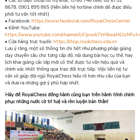
• Các số điện thoại hỗ trợ khác: 0768 746 866, 08 6752
8678, 0901 895 865 (Nên liên hệ hotline chính để được điều
phối tư vấn tốt nhất)
• Facebook:
https://www.facebook.com/RoyalChessCenter
• Kênh YouTube:
https://www.youtube.com/channel/UCijvw67W6keaMDizNFut
• Cửa hàng trực tuyến:
https://shop.royalchess.edu.vn
Lưu ý rằng, một số thông tin chi tiết như phương pháp giảng
dạy chuyên sâu cho từng cấp độ, nội dung bài học cụ thể, hay
lịch khai giảng các lớp mới có thể được tư vấn hiệu quả và
chính xác nhất thông qua trao đổi trực tiếp. Việc liên hệ tư
vấn sẽ giúp đội ngũ RoyalChess hiểu rõ hơn nhu cầu của bạn
và đưa ra những gợi ý phù hợp nhất.
Hãy để RoyalChess đồng hành cùng bạn trên hành trình chinh
phục những nước cờ trí tuệ và rèn luyện bản thân!