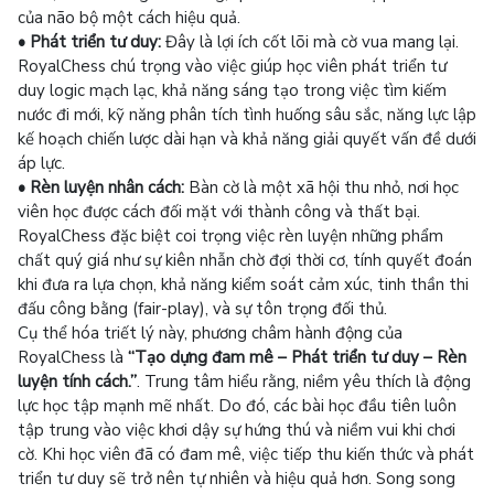
của não bộ một cách hiệu quả.
• Phát triển tư duy:
Đây là lợi ích cốt lõi mà cờ vua mang lại.
RoyalChess chú trọng vào việc giúp học viên phát triển tư
duy logic mạch lạc, khả năng sáng tạo trong việc tìm kiếm
nước đi mới, kỹ năng phân tích tình huống sâu sắc, năng lực lập
kế hoạch chiến lược dài hạn và khả năng giải quyết vấn đề dưới
áp lực.
• Rèn luyện nhân cách:
Bàn cờ là một xã hội thu nhỏ, nơi học
viên học được cách đối mặt với thành công và thất bại.
RoyalChess đặc biệt coi trọng việc rèn luyện những phẩm
chất quý giá như sự kiên nhẫn chờ đợi thời cơ, tính quyết đoán
khi đưa ra lựa chọn, khả năng kiểm soát cảm xúc, tinh thần thi
đấu công bằng (fair-play), và sự tôn trọng đối thủ.
Cụ thể hóa triết lý này, phương châm hành động của
RoyalChess là
“Tạo dựng đam mê – Phát triển tư duy – Rèn
luyện tính cách.”
. Trung tâm hiểu rằng, niềm yêu thích là động
lực học tập mạnh mẽ nhất. Do đó, các bài học đầu tiên luôn
tập trung vào việc khơi dậy sự hứng thú và niềm vui khi chơi
cờ. Khi học viên đã có đam mê, việc tiếp thu kiến thức và phát
triển tư duy sẽ trở nên tự nhiên và hiệu quả hơn. Song song