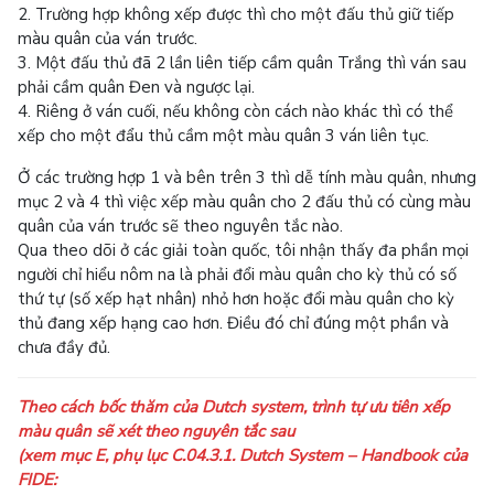
2. Trường hợp không xếp được thì cho một đấu thủ giữ tiếp
màu quân của ván trước.
3. Một đấu thủ đã 2 lần liên tiếp cầm quân Trắng thì ván sau
phải cầm quân Đen và ngược lại.
4. Riêng ở ván cuối, nếu không còn cách nào khác thì có thể
xếp cho một đẩu thủ cầm một màu quân 3 ván liên tục.
Ở các trường hợp 1 và bên trên 3 thì dễ tính màu quân, nhưng
mục 2 và 4 thì việc xếp màu quân cho 2 đấu thủ có cùng màu
quân của ván trước sẽ theo nguyên tắc nào.
Qua theo dõi ở các giải toàn quốc, tôi nhận thấy đa phần mọi
người chỉ hiểu nôm na là phải đổi màu quân cho kỳ thủ có số
thứ tự (số xếp hạt nhân) nhỏ hơn hoặc đổi màu quân cho kỳ
thủ đang xếp hạng cao hơn. Điều đó chỉ đúng một phần và
chưa đầy đủ.
Theo cách bốc thăm của Dutch system, trình tự ưu tiên xếp
màu quân sẽ xét theo nguyên tắc sau
(xem mục E, phụ lục C.04.3.1. Dutch System – Handbook của
FIDE: