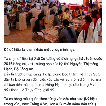
Để dễ hiểu ta tham khảo một ví dụ minh họa:
Ta chọn dữ liệu tại G
iải Cờ tướng vô địch hạng nhất toàn quốc
2015
bảng nữ, xét trường hợp của kỳ thủ
Nguyễn Thị Hồng
Hạnh, Bộ Công An
.
Đây là trường hợp cũng ít gặp trong bốc thăm Hệ Thụy Sĩ. Ở
đây ta không bàn đến việc xếp cặp với ai, nhóm điểm nào, mà
chỉ bàn đến màu quân mà Hồng Hạnh được xếp trong 9 ván
đấu theo Hệ Thụy Sĩ tại giải đấu.
Ta có bảng màu quân theo từng ván đấu như sau: (Ký hiệu
trong ví dụ này: Trắng = W, Đen = B, miễn đấu= dấu trừ -)