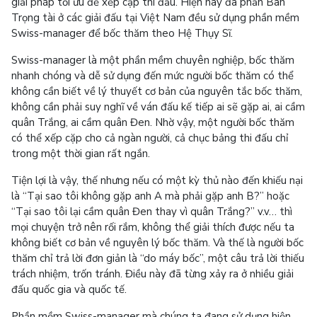
giải pháp tối ưu để xếp cặp thi đấu. Hiện nay đa phần Ban
Trọng tài ở các giải đấu tại Việt Nam đều sử dụng phần mềm
Swiss-manager để bốc thăm theo Hệ Thụy Sĩ.
Swiss-manager là một phần mềm chuyên nghiệp, bốc thăm
nhanh chóng và dễ sử dụng đến mức người bốc thăm có thể
không cần biết về lý thuyết cơ bản của nguyên tắc bốc thăm,
không cần phải suy nghĩ về ván đấu kế tiếp ai sẽ gặp ai, ai cầm
quân Trắng, ai cầm quân Đen. Nhờ vậy, một người bốc thăm
có thể xếp cặp cho cả ngàn người, cả chục bảng thi đấu chỉ
trong một thời gian rất ngắn.
Tiện lợi là vậy, thế nhưng nếu có một kỳ thủ nào đến khiếu nại
là “Tại sao tôi không gặp anh A mà phải gặp anh B?” hoặc
“Tại sao tôi lại cầm quân Đen thay vì quân Trắng?” v.v… thì
mọi chuyện trở nên rối rắm, không thể giải thích được nếu ta
không biết cơ bản về nguyên lý bốc thăm. Và thế là người bốc
thăm chỉ trả lời đơn giản là “do máy bốc”, một câu trả lời thiếu
trách nhiệm, trốn tránh. Điều này đã từng xảy ra ở nhiều giải
đấu quốc gia và quốc tế.
Phần mềm Swiss-manager mà chúng ta đang sử dụng hiện