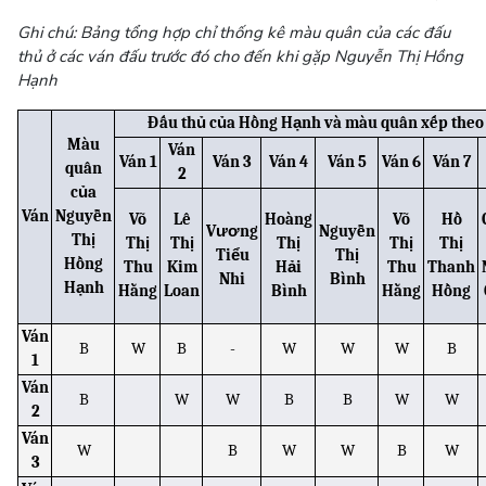
Ghi chú: Bảng tổng hợp chỉ thống kê màu quân của các đấu
thủ ở các ván đấu trước đó cho đến khi gặp Nguyễn Thị Hồng
Hạnh
Đấu thủ của Hồng Hạnh và màu quân xếp theo
Màu
Ván
Ván 1
Ván 3
Ván 4
Ván 5
Ván 6
Ván 7
quân
2
của
Ván
Nguyễn
Võ
Lê
Hoàng
Võ
Hồ
Vương
Nguyễn
Thị
Thị
Thị
Thị
Thị
Thị
Tiểu
Thị
Hồng
Thu
Kim
Hải
Thu
Thanh
Nhi
Bình
Hạnh
Hằng
Loan
Bình
Hằng
Hồng
Ván
B
W
B
-
W
W
W
B
1
Ván
B
W
W
B
B
W
W
2
Ván
W
B
W
W
B
W
3