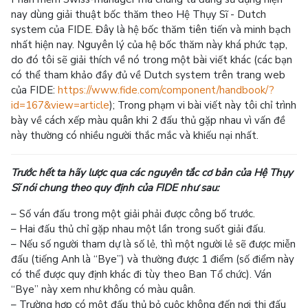
nay dùng giải thuật bốc thăm theo Hệ Thụy Sĩ - Dutch
system của FIDE. Đây là hệ bốc thăm tiên tiến và minh bạch
nhất hiện nay. Nguyên lý của hệ bốc thăm này khá phức tạp,
do đó tôi sẽ giải thích về nó trong một bài viết khác (các bạn
có thể tham khảo đầy đủ về Dutch system trên trang web
của FIDE:
https://www.fide.com/component/handbook/?
id=167&view=article
); Trong phạm vi bài viết này tôi chỉ trình
bày về cách xếp màu quân khi 2 đấu thủ gặp nhau vì vấn đề
này thường có nhiều người thắc mắc và khiếu nại nhất.
Trước hết ta hãy lược qua các nguyên tắc cơ bản của Hệ Thụy
Sĩ nói chung theo quy định của FIDE như sau:
– Số ván đấu trong một giải phải được công bố trước.
– Hai đấu thủ chỉ gặp nhau một lần trong suốt giải đấu.
– Nếu số người tham dự là số lẻ, thì một người lẻ sẽ được miễn
đấu (tiếng Anh là “Bye”) và thường được 1 điểm (số điểm này
có thể được quy định khác đi tùy theo Ban Tổ chức). Ván
“Bye” này xem như không có màu quân.
– Trường hợp có một đấu thủ bỏ cuộc không đến nơi thi đấu