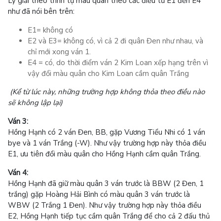
Lý giải theo trình tự màu quân theo các điều từ E1 đến E4
như đã nói bên trên:
E1= không có
E2 và E3= không có, vì cả 2 đi quân Đen như nhau, và
chỉ mới xong ván 1.
E4 = có, do thời điểm ván 2 Kim Loan xếp hạng trên vì
vậy đổi màu quân cho Kim Loan cầm quân Trắng
(Kể từ lúc này, những trường hợp không thỏa theo điều nào
sẽ không lập lại)
Ván 3:
Hồng Hạnh có 2 ván Đen, BB, gặp Vương Tiểu Nhi có 1 ván
bye và 1 ván Trắng (-W). Như vậy trường hợp này thỏa điều
E1, ưu tiên đổi màu quân cho Hồng Hạnh cầm quân Trắng.
Ván 4:
Hồng Hạnh đã giữ màu quân 3 ván trước là BBW (2 Đen, 1
trắng) gặp Hoàng Hải Bình có màu quân 3 ván trước là
WBW (2 Trắng 1 Đen). Như vậy trường hợp này thỏa điều
E2, Hồng Hạnh tiếp tục cầm quân Trắng để cho cả 2 đấu thủ