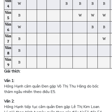
Ván
W
B
B
B
B
4
Ván
B
W
W
W
5
Ván
W
B
B
6
Ván
B
W
7
Ván
B
8
Ván
B
9
Giải thích:
Ván 1:
Hồng Hạnh cầm quân Đen gặp Võ Thị Thu Hằng do bốc
thăm ngẫu nhiên theo điều E5.
Ván 2:
Hồng Hạnh tiếp tục cầm quân Đen gặp Lê Thị Kim Loan.