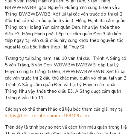
Sau 8 ván Hồng Hạnh đã cầm 5 lần Đen, 3 lần Trắng,
BBWWBWBB, gặp Nguyễn Hoàng Yến cũng 5 Đen và 3
Trắng, BWBWBWBB. Xét lùi lại các ván trước đó thì cả 2
đấu thủ có khác màu quân ở ván 3, Hồng Hạnh đã cầm quân
Trắng, còn Hoàng Yến cầm quân Đen. Như vậy thỏa theo
điều E3, Hồng Hạnh phải tiếp tục cầm quân Đen 3 lần liên
tiếp ngay tại ván cuối, điều này cũng khớp theo nguyên tắc
ngoại lệ của bốc thăm theo Hệ Thụy Sĩ.
Tương tự tại bảng nam, sau 10 ván thi đấu, Trềnh A Sáng có
5 ván Trắng, 5 ván Đen, WBWBWBWBWB, gặp Lại Lý
Huynh cũng 5 Trắng, 5 Đen, BWWBWBWBWB. Xét lùi lại
các ván trước thì 2 đấu thủ khác màu quân với nhau tại ván 2
Trềnh A Sáng cầm quân Đen và Lại Lý Huynh cầm quân
Trắng. Như vậy thỏa theo điều E3, A Sáng được cầm quân
Trắng ở ván thứ 11.
Các bạn có thể tham khảo dữ liệu bốc thăm của giải này tại
https://chess-results.com/tnr168109.aspx
Trên đây là trình bày sơ nét về cách tính màu quân trong Hệ
Thụy Sĩ, rất mong nhận được ý kiến phản hồi của các bạn./