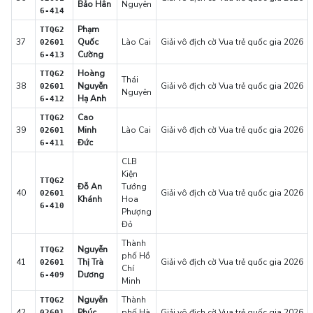
Bảo Hân
Nguyên
6-414
Phạm
TTQG2
37
Quốc
Lào Cai
Giải vô địch cờ Vua trẻ quốc gia 2026
02601
Cường
6-413
Hoàng
TTQG2
Thái
38
Nguyễn
Giải vô địch cờ Vua trẻ quốc gia 2026
02601
Nguyên
Hạ Anh
6-412
Cao
TTQG2
39
Minh
Lào Cai
Giải vô địch cờ Vua trẻ quốc gia 2026
02601
Đức
6-411
CLB
Kiện
TTQG2
Đỗ An
Tướng
40
Giải vô địch cờ Vua trẻ quốc gia 2026
02601
Khánh
Hoa
6-410
Phượng
Đỏ
Thành
Nguyễn
TTQG2
phố Hồ
41
Thị Trà
Giải vô địch cờ Vua trẻ quốc gia 2026
02601
Chí
Dương
6-409
Minh
Nguyễn
Thành
TTQG2
42
Phúc
phố Hà
Giải vô địch cờ Vua trẻ quốc gia 2026
02601