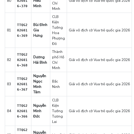
80
Hiếu
Giải vô địch cờ Vua trẻ quốc gia 2026
02601
Chí
Minh
6-370
Minh
CLB
Kiện
Bùi Đình
TTQG2
Tướng
81
Gia
Giải vô địch cờ Vua trẻ quốc gia 2026
02601
Hoa
Hưng
6-369
Phượng
Đỏ
Thành
TTQG2
Dương
phố Hồ
82
Giải vô địch cờ Vua trẻ quốc gia 2026
02601
Hải Bình
Chí
6-368
Minh
Nguyễn
TTQG2
Ngọc
Bắc
83
Giải vô địch cờ Vua trẻ quốc gia 2026
02601
Minh
Ninh
6-367
Tâm
CLB
Nguyễn
Kiện
TTQG2
84
Minh
Tướng
Giải vô địch cờ Vua trẻ quốc gia 2026
02601
Đức
Tương
6-366
Lai
TTQG2
Nguyễn