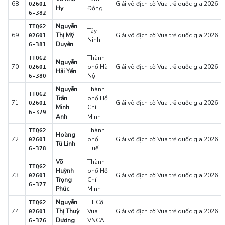
68
Giải vô địch cờ Vua trẻ quốc gia 2026
02601
Hy
Đồng
6-382
Nguyễn
TTQG2
Tây
69
Thị Mỹ
Giải vô địch cờ Vua trẻ quốc gia 2026
02601
Ninh
Duyên
6-381
Thành
TTQG2
Nguyễn
70
phố Hà
Giải vô địch cờ Vua trẻ quốc gia 2026
02601
Hải Yến
Nội
6-380
Nguyễn
Thành
TTQG2
Trần
phố Hồ
71
Giải vô địch cờ Vua trẻ quốc gia 2026
02601
Minh
Chí
6-379
Anh
Minh
Thành
TTQG2
Hoàng
72
phố
Giải vô địch cờ Vua trẻ quốc gia 2026
02601
Tú Linh
Huế
6-378
Võ
Thành
TTQG2
Huỳnh
phố Hồ
73
Giải vô địch cờ Vua trẻ quốc gia 2026
02601
Trọng
Chí
6-377
Phúc
Minh
Nguyễn
TT Cờ
TTQG2
74
Thị Thuỳ
Vua
Giải vô địch cờ Vua trẻ quốc gia 2026
02601
Dương
VNCA
6-376