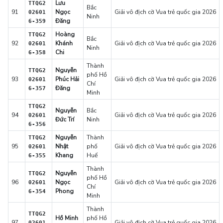
Lưu
TTQG2
Bắc
91
Ngọc
Giải vô địch cờ Vua trẻ quốc gia 2026
02601
Ninh
Đăng
6-359
Hoàng
TTQG2
Bắc
92
Khánh
Giải vô địch cờ Vua trẻ quốc gia 2026
02601
Ninh
Chi
6-358
Thành
Nguyễn
TTQG2
phố Hồ
93
Phúc Hải
Giải vô địch cờ Vua trẻ quốc gia 2026
02601
Chí
Đăng
6-357
Minh
TTQG2
Nguyễn
Bắc
94
Giải vô địch cờ Vua trẻ quốc gia 2026
02601
Đức Trí
Ninh
6-356
Nguyễn
Thành
TTQG2
95
Nhật
phố
Giải vô địch cờ Vua trẻ quốc gia 2026
02601
Khang
Huế
6-355
Thành
Nguyễn
TTQG2
phố Hồ
96
Ngọc
Giải vô địch cờ Vua trẻ quốc gia 2026
02601
Chí
Phong
6-354
Minh
Thành
TTQG2
Hồ Minh
phố Hồ
97
Giải vô địch cờ Vua trẻ quốc gia 2026
02601