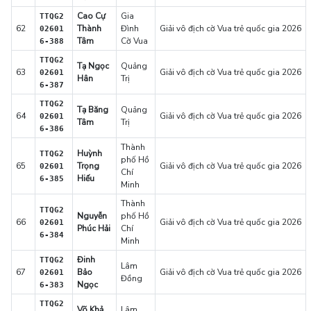
Cao Cự
Gia
TTQG2
62
Thành
Đình
Giải vô địch cờ Vua trẻ quốc gia 2026
02601
Tâm
Cờ Vua
6-388
TTQG2
Tạ Ngọc
Quảng
63
Giải vô địch cờ Vua trẻ quốc gia 2026
02601
Hân
Trị
6-387
TTQG2
Tạ Băng
Quảng
64
Giải vô địch cờ Vua trẻ quốc gia 2026
02601
Tâm
Trị
6-386
Thành
Huỳnh
TTQG2
phố Hồ
65
Trọng
Giải vô địch cờ Vua trẻ quốc gia 2026
02601
Chí
Hiếu
6-385
Minh
Thành
TTQG2
Nguyễn
phố Hồ
66
Giải vô địch cờ Vua trẻ quốc gia 2026
02601
Phúc Hải
Chí
6-384
Minh
Đinh
TTQG2
Lâm
67
Bảo
Giải vô địch cờ Vua trẻ quốc gia 2026
02601
Đồng
Ngọc
6-383
TTQG2
Võ Khả
Lâm