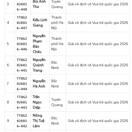
Bùi Anh
Tuyên
3
Giải vô địch cờ Vua trẻ quốc gia 2026
02601
Thư
Quang
6-448
Thành
TTQG2
Kiều Linh
4
phố Hà
Giải vô địch cờ Vua trẻ quốc gia 2026
02601
Giang
Nội
6-447
Nguyễn
Thành
TTQG2
Phạm
5
phố Hà
Giải vô địch cờ Vua trẻ quốc gia 2026
02601
Bảo
Nội
6-446
Châu
Nguyễn
TTQG2
Bắc
6
Quỳnh
Giải vô địch cờ Vua trẻ quốc gia 2026
02601
Ninh
Trang
6-445
TTQG2
Nguyễn
Bắc
7
Giải vô địch cờ Vua trẻ quốc gia 2026
02601
Hà Anh
Ninh
6-444
Trần
TTQG2
Tuyên
8
Ngọc
Giải vô địch cờ Vua trẻ quốc gia 2026
02601
Quang
Diệp
6-443
Nông
TTQG2
Bắc
9
Thị Tuệ
Giải vô địch cờ Vua trẻ quốc gia 2026
02601
Ninh
Lâm
6-442