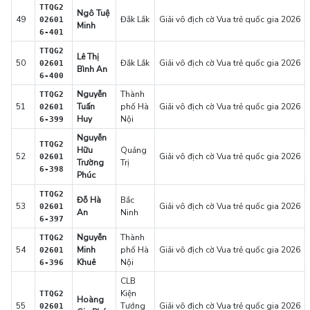
TTQG2
Ngô Tuệ
49
Đắk Lắk
Giải vô địch cờ Vua trẻ quốc gia 2026
02601
Minh
6-401
TTQG2
Lê Thị
50
Đắk Lắk
Giải vô địch cờ Vua trẻ quốc gia 2026
02601
Bình An
6-400
Nguyễn
Thành
TTQG2
51
Tuấn
phố Hà
Giải vô địch cờ Vua trẻ quốc gia 2026
02601
Huy
Nội
6-399
Nguyễn
TTQG2
Hữu
Quảng
52
Giải vô địch cờ Vua trẻ quốc gia 2026
02601
Trường
Trị
6-398
Phúc
TTQG2
Đỗ Hà
Bắc
53
Giải vô địch cờ Vua trẻ quốc gia 2026
02601
An
Ninh
6-397
Nguyễn
Thành
TTQG2
54
Minh
phố Hà
Giải vô địch cờ Vua trẻ quốc gia 2026
02601
Khuê
Nội
6-396
CLB
Kiện
TTQG2
Hoàng
55
Tướng
Giải vô địch cờ Vua trẻ quốc gia 2026
02601