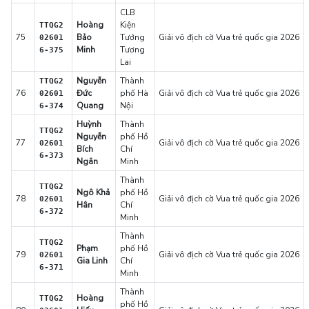
CLB
Hoàng
Kiện
TTQG2
75
Bảo
Tướng
Giải vô địch cờ Vua trẻ quốc gia 2026
02601
Minh
Tương
6-375
Lai
Nguyễn
Thành
TTQG2
76
Đức
phố Hà
Giải vô địch cờ Vua trẻ quốc gia 2026
02601
Quang
Nội
6-374
Huỳnh
Thành
TTQG2
Nguyễn
phố Hồ
77
Giải vô địch cờ Vua trẻ quốc gia 2026
02601
Bích
Chí
6-373
Ngân
Minh
Thành
TTQG2
Ngô Khả
phố Hồ
78
Giải vô địch cờ Vua trẻ quốc gia 2026
02601
Hân
Chí
6-372
Minh
Thành
TTQG2
Phạm
phố Hồ
79
Giải vô địch cờ Vua trẻ quốc gia 2026
02601
Gia Linh
Chí
6-371
Minh
Thành
Hoàng
TTQG2
phố Hồ