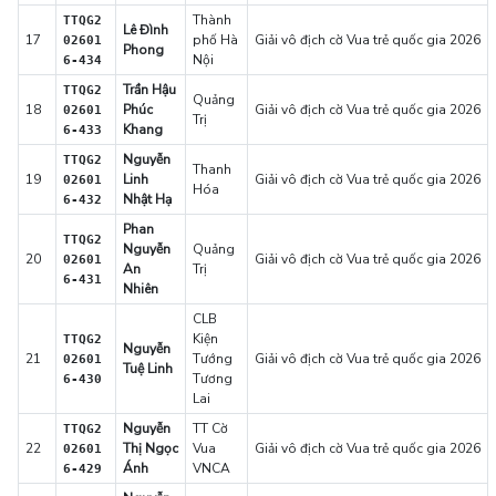
Thành
TTQG2
Lê Đình
17
phố Hà
Giải vô địch cờ Vua trẻ quốc gia 2026
02601
Phong
Nội
6-434
Trần Hậu
TTQG2
Quảng
18
Phúc
Giải vô địch cờ Vua trẻ quốc gia 2026
02601
Trị
Khang
6-433
Nguyễn
TTQG2
Thanh
19
Linh
Giải vô địch cờ Vua trẻ quốc gia 2026
02601
Hóa
Nhật Hạ
6-432
Phan
TTQG2
Nguyễn
Quảng
20
Giải vô địch cờ Vua trẻ quốc gia 2026
02601
An
Trị
6-431
Nhiên
CLB
Kiện
TTQG2
Nguyễn
21
Tướng
Giải vô địch cờ Vua trẻ quốc gia 2026
02601
Tuệ Linh
Tương
6-430
Lai
Nguyễn
TT Cờ
TTQG2
22
Thị Ngọc
Vua
Giải vô địch cờ Vua trẻ quốc gia 2026
02601
Ánh
VNCA
6-429