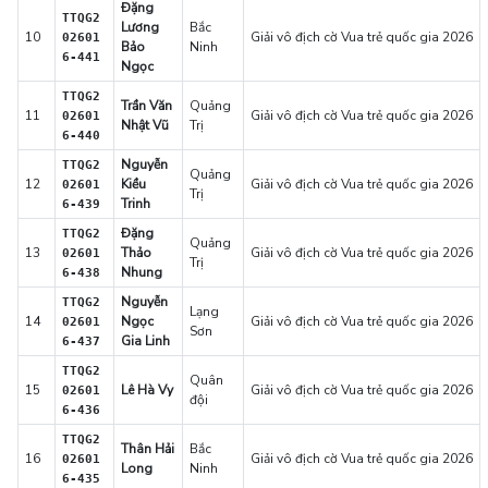
Đặng
TTQG2
Lương
Bắc
10
Giải vô địch cờ Vua trẻ quốc gia 2026
02601
Bảo
Ninh
6-441
Ngọc
TTQG2
Trần Văn
Quảng
11
Giải vô địch cờ Vua trẻ quốc gia 2026
02601
Nhật Vũ
Trị
6-440
Nguyễn
TTQG2
Quảng
12
Kiều
Giải vô địch cờ Vua trẻ quốc gia 2026
02601
Trị
Trinh
6-439
Đặng
TTQG2
Quảng
13
Thảo
Giải vô địch cờ Vua trẻ quốc gia 2026
02601
Trị
Nhung
6-438
Nguyễn
TTQG2
Lạng
14
Ngọc
Giải vô địch cờ Vua trẻ quốc gia 2026
02601
Sơn
Gia Linh
6-437
TTQG2
Quân
15
Lê Hà Vy
Giải vô địch cờ Vua trẻ quốc gia 2026
02601
đội
6-436
TTQG2
Thân Hải
Bắc
16
Giải vô địch cờ Vua trẻ quốc gia 2026
02601
Long
Ninh
6-435