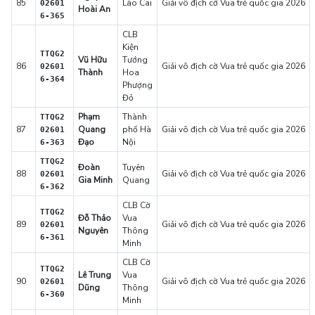
85
Lào Cai
Giải vô địch cờ Vua trẻ quốc gia 2026
02601
Hoài An
6-365
CLB
Kiện
TTQG2
Vũ Hữu
Tướng
86
Giải vô địch cờ Vua trẻ quốc gia 2026
02601
Thành
Hoa
6-364
Phượng
Đỏ
Phạm
Thành
TTQG2
87
Quang
phố Hà
Giải vô địch cờ Vua trẻ quốc gia 2026
02601
Đạo
Nội
6-363
TTQG2
Đoàn
Tuyên
88
Giải vô địch cờ Vua trẻ quốc gia 2026
02601
Gia Minh
Quang
6-362
CLB Cờ
TTQG2
Đỗ Thảo
Vua
89
Giải vô địch cờ Vua trẻ quốc gia 2026
02601
Nguyên
Thông
6-361
Minh
CLB Cờ
TTQG2
Lê Trung
Vua
90
Giải vô địch cờ Vua trẻ quốc gia 2026
02601
Dũng
Thông
6-360
Minh