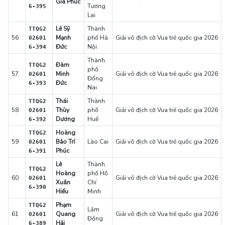
Gia Phúc
Tương
6-395
Lai
Lê Sỹ
Thành
TTQG2
56
Mạnh
phố Hà
Giải vô địch cờ Vua trẻ quốc gia 2026
02601
Đức
Nội
6-394
Thành
Đàm
TTQG2
phố
57
Minh
Giải vô địch cờ Vua trẻ quốc gia 2026
02601
Đồng
Đức
6-393
Nai
Thái
Thành
TTQG2
58
Thùy
phố
Giải vô địch cờ Vua trẻ quốc gia 2026
02601
Dương
Huế
6-392
Hoàng
TTQG2
59
Bảo Trí
Lào Cai
Giải vô địch cờ Vua trẻ quốc gia 2026
02601
Phúc
6-391
Lê
Thành
TTQG2
Hoàng
phố Hồ
60
Giải vô địch cờ Vua trẻ quốc gia 2026
02601
Xuân
Chí
6-390
Hiếu
Minh
Phạm
TTQG2
Lâm
61
Quang
Giải vô địch cờ Vua trẻ quốc gia 2026
02601
Đồng
Hải
6-389