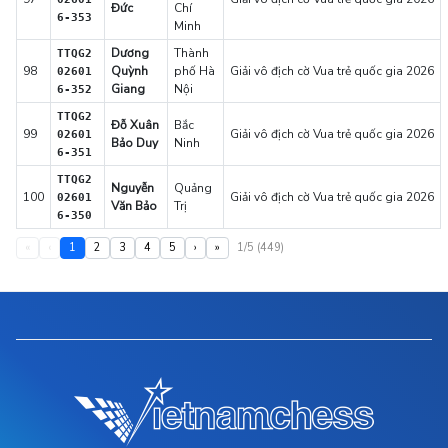
Đức
Chí
6-353
Minh
Dương
Thành
TTQG2
98
Quỳnh
phố Hà
Giải vô địch cờ Vua trẻ quốc gia 2026
02601
Giang
Nội
6-352
TTQG2
Đỗ Xuân
Bắc
99
Giải vô địch cờ Vua trẻ quốc gia 2026
02601
Bảo Duy
Ninh
6-351
TTQG2
Nguyễn
Quảng
100
Giải vô địch cờ Vua trẻ quốc gia 2026
02601
Văn Bảo
Trị
6-350
«
‹
1
2
3
4
5
›
»
1/5 (449)