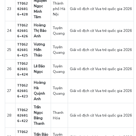
Nguyễn
Thành
TTQG2
Ngọc
23
phố Hà
Giải vô địch cờ Vua trẻ quốc gia 2026
02601
Minh
Nội
6-428
Tâm
Hoàng
TTQG2
Tuyên
24
Thị Bảo
Giải vô địch cờ Vua trẻ quốc gia 2026
02601
Quang
Anh
6-426
Vương
TTQG2
Tuyên
25
Hiền
Giải vô địch cờ Vua trẻ quốc gia 2026
02601
Quang
Thảo
6-425
TTQG2
Lê Bảo
Tuyên
26
Giải vô địch cờ Vua trẻ quốc gia 2026
02601
Ngọc
Quang
6-424
Hoàng
TTQG2
Hà
Tuyên
27
Giải vô địch cờ Vua trẻ quốc gia 2026
02601
Quỳnh
Quang
6-423
Anh
Trần
TTQG2
Ngọc
Thanh
28
Giải vô địch cờ Vua trẻ quốc gia 2026
02601
Băng
Hóa
6-422
Thanh
TTQG2
Trần Bảo
Tuyên