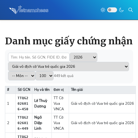
Danh mục giấy chứng nhận
449 kết quả
#
Số GCN
Họ và tên
Đơn vị
Tên giải
TT Cờ
TTQG2
Lê Thuỳ
1
Vua
Giải vô địch cờ Vua trẻ quốc gia 2026
02601
Dương
VNCA
6-450
Ngô
TT Cờ
TTQG2
2
Diệp
Vua
Giải vô địch cờ Vua trẻ quốc gia 2026
02601
Linh
VNCA
6-449
TTQG2