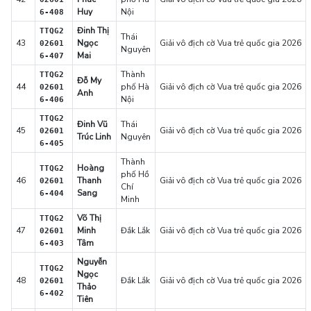
Huy
Nội
6-408
Đinh Thị
TTQG2
Thái
43
Ngọc
Giải vô địch cờ Vua trẻ quốc gia 2026
02601
Nguyên
Mai
6-407
Thành
TTQG2
Đỗ My
44
phố Hà
Giải vô địch cờ Vua trẻ quốc gia 2026
02601
Anh
Nội
6-406
TTQG2
Đinh Vũ
Thái
45
Giải vô địch cờ Vua trẻ quốc gia 2026
02601
Trúc Linh
Nguyên
6-405
Thành
Hoàng
TTQG2
phố Hồ
46
Thanh
Giải vô địch cờ Vua trẻ quốc gia 2026
02601
Chí
Sang
6-404
Minh
Võ Thị
TTQG2
47
Minh
Đắk Lắk
Giải vô địch cờ Vua trẻ quốc gia 2026
02601
Tâm
6-403
Nguyễn
TTQG2
Ngọc
48
Đắk Lắk
Giải vô địch cờ Vua trẻ quốc gia 2026
02601
Thảo
6-402
Tiên