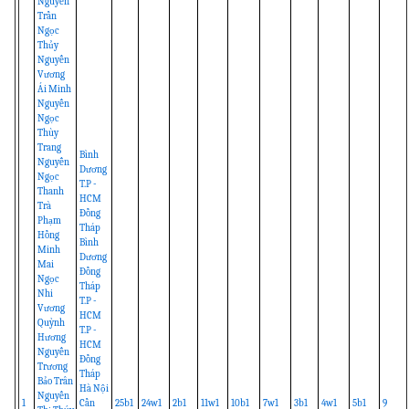
Nguyễn
Trần
Ngọc
Thủy
Nguyễn
Vương
Ái Minh
Nguyễn
Ngọc
Thùy
Trang
Bình
Nguyễn
Dương
Ngọc
T.P -
Thanh
HCM
Trà
Đồng
Phạm
Tháp
Hồng
Bình
Minh
Dương
Mai
Đồng
Ngọc
Tháp
Nhi
T.P -
Vương
HCM
Quỳnh
T.P -
Hương
HCM
Nguyễn
Đồng
Trương
Tháp
Bảo Trân
Hà Nội
Nguyễn
1
Cần
25b1
24w1
2b1
11w1
10b1
7w1
3b1
4w1
5b1
9