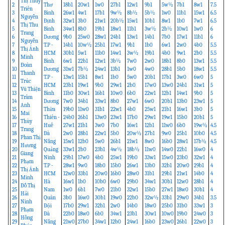
Thị Thúy
2
Thơ
18b1
20w1
1w0
27b1
12w1
9b1
5w½
7b1
8w1
7.5
Triên
3
Bình
26w1
4w1
17b1
9w½
8b½
5b½
1w0
11b1
15w1
6.5
Nguyễn
4
Định
32w1
3b0
21w1
20b½
15w1
10b1
8w1
1b0
7w1
6.5
Thị Thu
5
Bình
34w1
8b0
19b1
18w1
11b1
3w½
2b½
10w1
1w0
6
Trang
6
Dương
9b0
25w0
28w1
24b1
13w1
14b1
7b0
17w1
11b1
6
Nguyễn
7
T.P -
14b1
10w½
25b1
17w1
9b1
1b0
6w1
2w0
4b0
5.5
Thị Ánh
8
HCM
30b1
5w1
11b0
14w1
3w½
19b1
4b0
9w1
2b0
5.5
Minh
9
Bình
6w1
22b1
12w1
3b½
7w0
2w0
18b1
8b0
13w1
5.5
Đoàn
10
Dương
31w1
7b½
24w1
13b1
1w0
4w0
28b1
5b0
18w1
5.5
Thanh
11
T.P -
13w1
15b1
8w1
1b0
5w0
20b1
17b1
3w0
6w0
5
Trúc
12
HCM
23b1
19w1
9b0
29w1
2b0
17w0
13w0
24b1
31w1
5
Vũ Thiện
13
Bình
11b0
30w1
16b1
10w0
6b0
22w1
12b1
14w1
9b0
5
Trâm
14
Dương
7w0
34b1
33w1
8b0
27w1
6w0
20b1
13b0
23w1
5
Anh
15
Thừa
19b0
11w0
31b1
22w1
4b0
25w1
21b1
16w1
3b0
5
Mai
16
Thiên -
24b0
26b1
13w0
23w1
17b0
29w1
19w1
15b0
20b1
5
Thùy
17
Huế
27w1
21b1
3w0
7b0
16w1
12b1
11w0
6b0
19w½
4.5
Trang
18
Đà
2w0
28b1
22w1
5b0
20w½
27b1
9w0
25b1
10b0
4.5
Phan Thị
19
Nẵng
15w1
12b0
5w0
26b1
21w1
8w0
16b0
28w1
17b½
4.5
Hương
20
Quảng
33w1
2b0
23b1
4w½
18b½
11w0
14w0
22b1
16w0
4
Giang
21
Ninh
29b1
17w0
4b0
25w1
19b0
33w1
15w0
23b0
32w1
4
Phạm
22
T.P -
28w1
9w0
18b0
15b0
26w1
13b0
32b1
20w0
29b1
4
Thị Ánh
23
HCM
12w0
33b1
20w0
16b0
28w0
31b1
29b1
21w1
14b0
4
Minh
24
Hà
16w1
1b0
10b0
6w0
29b0
34w1
30b1
12w0
28b1
4
Đỗ Thị
25
Nam
1w0
6b1
7w0
21b0
32w1
15b0
27w1
18w0
30b1
4
Hải
26
Quân
3b0
16w0
30b1
19w0
22b0
32w½
33b1
29w0
34b1
3.5
Ninh
27
Đội
17b0
29w1
32b1
2w0
14b0
18w0
25b0
31b0
33w1
3
Phạm
28
Đà
22b0
18w0
6b0
34w1
23b1
30w1
10w0
19b0
24w0
3
Hồng
29
Nẵng
21w0
27b0
34w1
12b0
24w1
16b0
23w0
26b1
22w0
3