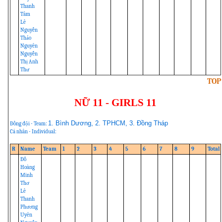
Thanh
Tâm
Lê
Nguyễn
Thảo
Nguyên
Nguyễn
Thị Anh
Thư
TOP
NỮ 11 - GIRLS 11
1. Bình Dương, 2. TPHCM, 3. Đồng Tháp
Đồng đội - Team:
Cá nhân - Individual:
R
Name
Team
1
2
3
4
5
6
7
8
9
Total
Đỗ
Hoàng
Minh
Thơ
Lê
Thanh
Phương
Uyên