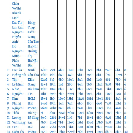
Châu
Võ Thị
Khánh
Linh
Đào Thị
Đồng
Lan Anh
Tháp
Nguyễn
Kiên
Huyền
Giang
Anh
Cần Thơ
Hồ
Hà Nội
Nguyễn
Quảng
Minh
Trị
Phúc
Hà Nội
Vũ Thị
Bắc
1
Diệu Ái
Ninh
17b1
7w1
4b0
11w1
13b1
8w1
3b1
2w1
6b1
8
2
Hoàng Hải
Cần Thơ
13b1
14b1
6w1
4w1
9b1
3w0
5b1
1b0
10w1
7
3
Yến
Kiên
22w1
6b1
9b0
16w1
5w1
2b1
1w0
4b1
7b0
6
4
Lê Minh
Giang
12w1
18b1
1w1
2b0
8w1
6b0
11w1
3w0
9b1
6
5
Nhật
Hà Nam
16b1
10w1
8b0
15w1
3b0
9w1
2w0
12b1
14w1
6
6
Nguyễn
T.P -
11b1
3w0
2b0
23w1
15b1
4w1
8b1
14w1
1w0
6
7
Kim
HCM
15w1
1b0
12w0
18b1
11w0
20b1
13w1
8b1
3w1
6
8
Phụng
Hải
24w1
19b1
5w1
9w1
4b0
1b0
6w0
7w0
16b1
5
9
Nguyễn
Phòng
26w1
20b1
3w1
8b0
2w0
5b0
18w1
11b1
4w0
5
10
Thảo
Hà Nội
r1
5b0
20w1
24b0
19w1
12b0
21w1
17w1
2b0
5
11
Lương
Bộ Công
6w0
22b1
24w1
1b0
7b1
16w1
4b0
9w0
17b1
5
12
Vũ Hoàng
An
4b0
21w1
7b1
13w0
17b1
10w1
14b0
5w0
18b1
5
13
Lan
Hải
2w0
25b1
27w1
12b1
1w0
14b0
7b0
20w1
15b1
5
14
Đoàn Thị
Phòng
25b1
2w0
16b0
22w½
26b1
13w1
12w1
6b0
5b0
4.5