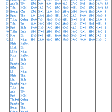
33
Anh Tú
T.P -
23b1
1w0
4b0
29w0
41b1
27w0
39b1
18w0
34b½
3.5
34
Trần
HCM
22w0
38b1
7w0
26b0
32w0
40b1
31w1
25b0
33w½
3.5
35
Hoàng
Cần
10b1
18w1
12b0
6w0
23b½
20b0
30w½
21w0
29b0
3
36
Ngọc
Thơ
1b0
23w1
22w0
41b1
15w0
28b1
14w0
19b0
30w0
3
37
Thắng
Quảng
27w0
7b0
32w0
40b0
42b1
18w0
38b1
39w1
23b0
3
38
Trần
Trị
11b0
34w0
10b0
42w1
28w0
31b0
37w0
41w1
40b1
3
39
Ngô
Bình
24w0
31b0
19w0
18b0
40w1
42b1
33w0
37b0
41w0
2
40
Thiên
Định
14b0
17w0
23b0
37w1
39b0
34w0
42w1
31b0
38w0
2
41
Phú
Đà
20b0
5w0
42b1
36w0
33w0
19b0
28w0
38b0
39b1
2
42
Lê
Nẵng
3b0
28b0
41w0
38b0
37w0
39w0
40b0
29w0
31b0
0
Nhật
Hà Nội
Minh
Đà
Lê Hà
Nẵng
Phan
Hà Nội
Lê
Bình
Nguyên
Định
Hiền
Đà
Lê
Nẵng
Nhật
Thái
Lâm
Bình
Nguyễn
Nghệ
Tuấn
An
Anh
T.P -
Ngô
HCM
Tấn Đại
Quảng
Nguyễn
Trị
Hùng
Thái
Cường
Nguyên