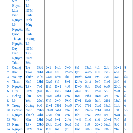
Sơn
An
Huỳnh
T.P -
Lâm
HCM
Bình
Bình
Nguyên
Định
Lê
Đồng
Nguyễn
Nai
Quốc
Bình
Thuận
Dương
Nguyễn
T.P -
Duy
HCM
Điền
T.P -
Nguyên
HCM
Trần
Bến
1
Quang
Tre
15b1
6w1
14b1
3w0
7b1
13w1
4b1
2b1
10w1
8
2
Khải
Thừa
37b1
28w1
8b1
12w½
19b1
4w½
11b1
1w0
6b1
7
3
Võ Duy
Thiên -
20b1
23w1
12b0
1b1
18w½
6w0
19b1
7w1
4w1
6.5
4
Thoại
Huế
33b1
22w1
6b1
5w1
12b½
2b½
1w0
11w1
3b0
6
5
Nguyễn
T.P -
7w1
18b1
11w1
4b0
13w0
8b1
15w1
6w0
20b1
6
6
Huy
HCM
9w1
1b0
4w0
24b1
28w1
3b1
12w1
5b1
2w0
6
7
Hoàng
Phú
5b0
34w1
23b1
27w1
1w0
21b1
18w1
3b0
12w1
6
8
Lê
Yên
29w1
31b1
2w0
19b0
17w1
5w0
16b1
21b1
13w1
6
9
Trọng
Quảng
6b0
21w1
33b1
14w0
27b0
17b1
31w1
15w1
11b1
6
10
Đề Toàn
Ninh
22b0
33w0
34b1
23w1
16b1
19w½
27b1
18b1
1b0
5.5
11
Nguyễn
Thanh
34b1
27w1
5b0
22w1
14b1
12w1
2w0
4b0
9w0
5
12
Việt
Hóa
38b1
24w1
3w1
2b½
4w½
11b0
6b0
20w1
7b0
5
13
Nam
T.P -
27b0
25b1
31w1
16w1
5b1
1b0
20w0
14w1
8b0
5
14
Nguyễn
HCM
35w1
16b1
1w0
9b1
11w0
18b0
28w1
13b0
21w1
5