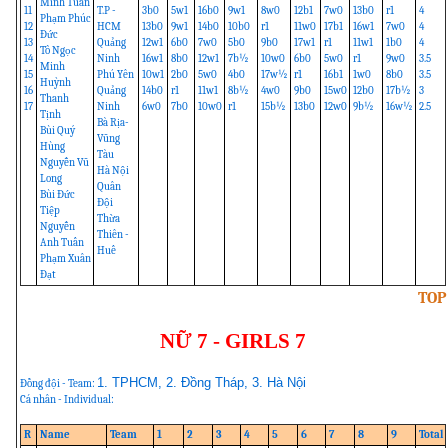
Minh Tuấn
11
T.P -
3b0
5w1
16b0
9w1
8w0
12b1
7w0
13b0
r1
4
Phạm Phúc
12
HCM
13b0
9w1
14b0
10b0
r1
11w0
17b1
16w1
7w0
4
Đức
13
Quảng
12w1
6b0
7w0
5b0
9b0
17w1
r1
11w1
1b0
4
Tô Ngọc
14
Ninh
16w1
8b0
12w1
7b½
10w0
6b0
5w0
r1
9w0
3.5
Minh
15
Phú Yên
10w1
2b0
5w0
4b0
17w½
r1
16b1
1w0
8b0
3.5
Huỳnh
16
Quảng
14b0
r1
11w1
8b½
4w0
9b0
15w0
12b0
17b½
3
Thanh
17
Ninh
6w0
7b0
10w0
r1
15b½
13b0
12w0
9b½
16w½
2.5
Tịnh
Bà Rịa-
Bùi Quý
Vũng
Hùng
Tàu
Nguyễn Vũ
Hà Nội
Long
Quân
Bùi Đức
Đội
Tiệp
Thừa
Nguyễn
Thiên -
Anh Tuấn
Huế
Phạm Xuân
Đạt
TOP
NỮ 7 - GIRLS 7
1. TPHCM, 2. Đồng Tháp, 3. Hà Nội
Đồng đội - Team:
Cá nhân - Individual:
R
Name
Team
1
2
3
4
5
6
7
8
9
Total