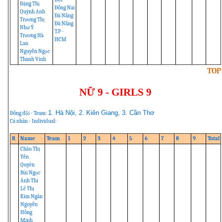
Đặng Thị
Đồng Nai
Quỳnh Anh
Đà Nẵng
Trương Thị
Đà Nẵng
Như Ý
T.P -
Trương Hà
HCM
Lan
Nguyễn Ngọc
Thanh Vinh
TOP
NỮ 9 - GIRLS 9
1. Hà Nội, 2. Kiên Giang, 3. Cần Thơ
Đồng đội - Team:
Cá nhân - Individual:
R
Name
Team
1
2
3
4
5
6
7
8
9
Total
Châu Thị
Yến
Quyên
Bùi Ngọc
Ánh Thi
Lê Thị
Kim Ngân
Nguyễn
Hồng
Minh