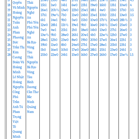
17
20w0
13b0
4w0
27b1
14w0
26b1
21w½
28b1
19w1
4.5
Quyền
Thái
18
15b1
1w0
14b1
6w0
23b1
19w0
16b0
13b1
10w0
4
Vũ Minh
Nguyên
19
26w1
20b½
13w0
22b0
25w1
18b1
4w0
11b0
17b0
3.5
Hoàng
Nghệ
20
17b1
19w½
7b0
11w0
24b0
25w1
10b0
21b1
13w0
3.5
Nguyễn
An
21
6b1
14w1
9b0
5w0
15b0
10w0
17b½
20w0
28b½
3
Tuấn
Phú Yên
22
12w0
28b1
11b½
19w1
9b0
16w0
24b½
15w0
25w0
3
Anh
Phú Yên
23
7w0
4w1
25b1
2b0
18w0
14b0
13w0
27b1
26w0
3
Phan
Nghệ
24
13w½
9b0
28w0
26b1
20w1
4b0
22w½
12b0
27w0
3
Phương
An
25
28w1
12b0
23w0
8w0
19b0
20b0
27w0
26w1
22b1
3
Đức
Bà Rịa-
26
19b0
11w0
8b0
24w0
27b1
17w0
28w1
25b0
23b1
3
Trần Thị
Vũng
27
5b0
16w0
10b0
17w0
26w0
28b1
25b1
23w0
24b1
3
Kim
Tàu
28
25b0
22w0
24b1
15w0
16b0
27w0
26b0
17w0
21w½
1.5
Cương
Thái
Đoàn Vũ
Nguyên
Hoàng
Bà Rịa-
Minh
Vũng
Lê Nhật
Tàu
Hoàng
Bình
Nguyễn
Dương
Công
Cần Thơ
Phú
Bắc
Trần
Ninh
Anh Tú
Quảng
Phan
Nam
Trọng
Việt
Tô
Quang
Minh