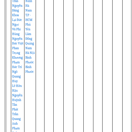
Trần
Ninh
Nguyễn
Hà
Đăng
Nam
Khoa
T.P -
Lại Đức
HCM
Ngọc
Phú
Vũ Phi
Yên
Hùng
Lâm
Nguyễn
Đồng
Đức Việt
Quảng
Phan
Nam
Trọng
Hà Nội
Khương
Bình
Phạm
Phước
Đức Trí
Bình
Ngô
Phước
Quang
Huy
Lê Hữu
Hậu
Nguyễn
Huỳnh
Tấn
Phát
Trần
Quang
Anh
Phạm