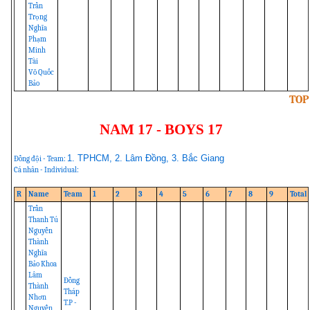
Trần
Trọng
Nghĩa
Phạm
Minh
Tài
Võ Quốc
Bảo
TOP
NAM 17 - BOYS 17
1. TPHCM, 2. Lâm Đồng, 3. Bắc Giang
Đồng đội - Team:
Cá nhân - Individual:
R
Name
Team
1
2
3
4
5
6
7
8
9
Total
Trần
Thanh Tú
Nguyễn
Thành
Nghĩa
Bảo Khoa
Lâm
Đồng
Thành
Tháp
Nhơn
T.P -
Nguyễn