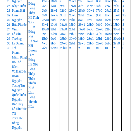
21
Nguyễn
13w0
14b0
r1
28w1
7b0
16w1
8b0
20w1
9b0
4
Đồng
22
Nhật Tuấn
25b1
1w0
9b0
17w0
30b1
20w0
15b0
27w1
28b1
4
Đồng
23
Phạm Hải
2b0
28w1
12b0
27w0
26b0
30w1
17b0
29w1
25b1
4
Tháp
24
Lâm
6b0
17w½
30b1
25w0
28b1
26w1
9b0
11w0
15w0
3.5
Hà Tĩnh
25
Nguyễn
22w0
20b0
29w1
24b1
8w1
12b0
4w0
15b0
23w0
3
T.P -
26
Hầu Phước
31w1
10b0
14w0
15b0
23w1
24b0
16b0
30w1
17b0
3
HCM
27
Vinh
10w0
31b1
13w0
23b1
19w0
14b0
29w0
22b0
30w1
3
Đồng
28
Lê Văn
5w0
23b0
31w1
21b0
24w0
29b0
30b1
16w0
22w0
2
Nai
29
Trường
11b0
9w0
25b0
30w0
16b0
28w1
27b1
23b0
20w0
2
Hà Nội
30
Lê Quang
4w0
8b0
24w0
29b1
22w0
23b0
28w0
26b0
27b0
1
Hải
31
Trà
26b0
27w0
28b0
r0
r0
r0
r0
r0
r0
0
Dương
Phạm
Lâm
Minh Đăng
Đồng
Đỗ Thế
Hà Nội
Bách
Đồng
Vũ Hải Đức
Tháp
Đoàn
Thừa
Nguyễn
Thiên -
Trung Tín
Huế
Nguyễn
Lâm
Quốc Tuấn
Đồng
Nguyễn
Thanh
Đắc Huy
Hóa
Lê Văn Đức
Tài
Trần Hải
Đăng
Nguyễn