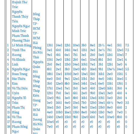
Huỳnh Thư
Trúc
Nguyễn
Đồng
Thanh Thủy
Tháp
Tiên
T.P -
Nguyễn Ngọc
HCM
Minh Trúc
T.P -
Phạm Thanh
HCM
Phương Thảo
Hải
1
Lê Minh Hằng
13b1
14w1
12b1
10w1
3b0
8w1
2b½
4w1
5b1
7.5
Phòng
2
Trịnh Thu
5w1
6b0
14b1
4w1
11b1
3w1
1w½
7b1
12w1
7.5
Hà Nội
3
Hương
9w1
4b1
6w1
7b1
1w1
2b0
5w0
11b1
10w1
7
Thái
4
Vũ Khánh
15b1
3w0
13b1
2b0
6w1
10w1
8b1
1b0
11w1
6
Nguyên
5
Linh
2b0
8w1
11b0
14w1
10b1
7w1
3b1
12b1
1w0
6
Quân
6
Nguyễn Ngọc
8b1
2w1
3b0
11w0
4b0
16w1
9b1
13w½
14w1
5.5
Đội
7
Đoan Trang
18b1
11w1
10b0
3w0
13w1
5b0
16b1
2w0
15b1
5
Đồng
8
Đào Thiên
6w0
5b0
9w1
12w1
15b1
1b0
4w0
14b1
16w1
5
Tháp
9
Kim
3b0
12w0
8b0
16w1
14b1
11w1
6w0
15b1
13b1
5
Đồng
10
Vũ Thị Diệu
17b1
15w1
7w1
1b0
5w0
4b0
12w0
16b1
3b0
4
Tháp
11
Uyên
12b1
7b0
5w1
6b1
2w0
9b0
15w1
3w0
4b0
4
Kiên
12
Nguyễn Tố
11w0
9b1
1w0
8b0
16b1
13w1
10b1
5w0
2b0
4
Giang
13
Trân
1w0
16b1
4w0
15w1
7b0
12b0
14w1
6b½
9w0
3.5
T.P -
14
Phạm Thị
16w1
1b0
2w0
5b0
9w0
15w1
13b0
8w0
6b0
2
HCM
15
Hằng
4w0
10b0
16w1
13b0
8w0
14b0
11b0
9w0
7w0
1
Hải
16
Vũ Thu
14b0
13w0
15b0
9b0
12w0
6b0
7w0
10w0
8b0
0
Dương
17
Hương
10w0
r0
r0
r0
r0
r0
r0
r0
r0
0
Hà Nội
18
Phạm Hồng
7w0
r0
r0
r0
r0
r0
r0
r0
r0
0
Quân
Ngọc
Đội