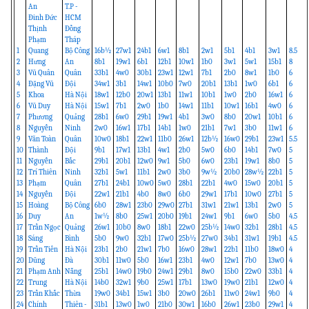
An
T.P -
Đinh Đức
HCM
Thịnh
Đồng
Phạm
Tháp
1
Quang
Bộ Công
16b½
27w1
24b1
6w1
8b1
2w1
5b1
4b1
3w1
8.5
2
Hưng
An
8b1
19w1
6b1
12b1
10w1
1b0
3w1
5w1
15b1
8
3
Vũ Quân
Quân
33b1
4w0
30b1
23w1
12w1
7b1
2b0
8w1
1b0
6
4
Đặng Vũ
Đội
34w1
3b1
14w1
10b0
7w0
20b1
13b1
1w0
6b1
6
5
Khoa
Hà Nội
18w1
12b0
20w1
13b1
11w1
10b1
1w0
2b0
16w1
6
6
Vũ Duy
Hà Nội
15w1
7b1
2w0
1b0
14w1
11b1
10w1
16b1
4w0
6
7
Phương
Quảng
28b1
6w0
29b1
19w1
4b1
3w0
8b0
20w1
10b1
6
8
Nguyễn
Ninh
2w0
16w1
17b1
14b1
1w0
21b1
7w1
3b0
11w1
6
9
Văn Toàn
Quân
10w0
18b1
22w1
11b0
26w1
12b½
16w0
29b1
23w1
5.5
10
Thành
Đội
9b1
17w1
13b1
4w1
2b0
5w0
6b0
14b1
7w0
5
11
Nguyễn
Bắc
29b1
20b1
12w0
9w1
5b0
6w0
23b1
19w1
8b0
5
12
Trí Thiên
Ninh
32b1
5w1
11b1
2w0
3b0
9w½
20b0
28w½
22b1
5
13
Phạm
Quân
27b1
24b1
10w0
5w0
28b1
22b1
4w0
15w0
20b1
5
14
Nguyễn
Đội
22w1
21b1
4b0
8w0
6b0
29w1
17b1
10w0
27b1
5
15
Hoàng
Bộ Công
6b0
28w1
23b0
29w0
27b1
31w1
21w1
13b1
2w0
5
16
Duy
An
1w½
8b0
25w1
20b0
19b1
24w1
9b1
6w0
5b0
4.5
17
Trần Ngọc
Quảng
26w1
10b0
8w0
18b1
22w0
25b½
14w0
32b1
28b1
4.5
18
Sáng
Bình
5b0
9w0
32b1
17w0
25b½
27w0
34b1
31w1
19b1
4.5
19
Trần Tiến
Hà Nội
23b1
2b0
21w1
7b0
16w0
28w1
22b1
11b0
18w0
4
20
Dũng
Đà
30b1
11w0
5b0
16w1
23b1
4w0
12w1
7b0
13w0
4
21
Phạm Anh
Nẵng
25b1
14w0
19b0
24w1
29b1
8w0
15b0
22w0
33b1
4
22
Trung
Hà Nội
14b0
32w1
9b0
25w1
17b1
13w0
19w0
21b1
12w0
4
23
Trần Khắc
Thừa
19w0
34b1
15w1
3b0
20w0
26b1
11w0
24w1
9b0
4
24
Chính
Thiên -
31b1
13w0
1w0
21b0
30w1
16b0
26w1
23b0
29w1
4