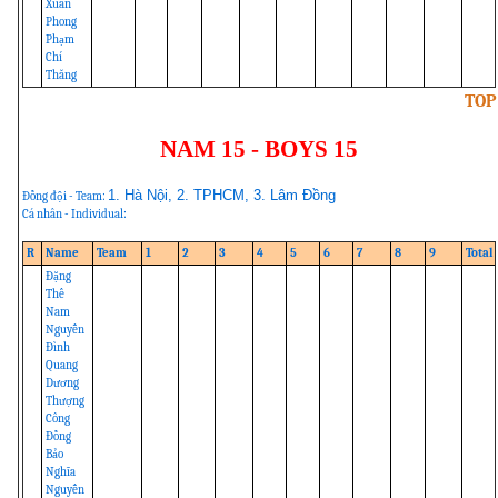
Xuân
Phong
Phạm
Chí
Thăng
TOP
NAM 15 - BOYS 15
1. Hà Nội, 2. TPHCM, 3. Lâm Đồng
Đồng đội - Team:
Cá nhân - Individual:
R
Name
Team
1
2
3
4
5
6
7
8
9
Total
Đặng
Thế
Nam
Nguyễn
Đình
Quang
Dương
Thượng
Công
Đồng
Bảo
Nghĩa
Nguyễn