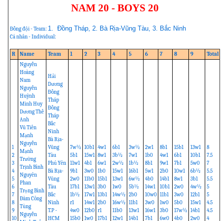
NAM 20 - BOYS 20
1. Đồng Tháp, 2. Bà Rịa-Vũng Tàu, 3. Bắc Ninh
Đồng đội - Team:
Cá nhân - Individual:
R
Name
Team
1
2
3
4
5
6
7
8
9
Total
Nguyễn
Hoàng
Hải
Nam
Dương
Nguyễn
Đồng
Huỳnh
Tháp
Minh Huy
Đồng
Dương Thế
Tháp
Anh
Bắc
Vũ Tiến
Ninh
Mạnh
Bà Rịa-
Nguyễn
1
Vũng
7w½
10b1
4w1
6b1
3w½
2w1
8b1
15b1
13w1
8
Mạnh
2
Tàu
5b1
15w1
8w1
3b½
7w1
1b0
4w1
6b1
10b1
7.5
Trường
3
Phú Yên
11w1
4b1
6w1
2w½
1b½
8b1
9w1
7b1
5w0
7
Trịnh Bình
4
Bà Rịa-
9b1
3w0
1b0
15w1
16b1
5w1
2b0
10w1
6b½
5.5
Nguyên
5
Vũng
2w0
11b0
15b1
13w1
6w½
4b0
14b1
8w1
3b1
5.5
Phan
6
Tàu
17b1
13w1
3b0
1w0
5b½
14w1
10b1
2w0
4w½
5
Trọng Bình
7
Bắc
1b½
17w1
13b1
14w½
2b0
10w0
11b1
3w0
12b1
5
Đàm Công
8
Ninh
r1
14w1
2b0
16w½
11b1
3w0
1w0
5b0
15w1
4.5
Tùng
9
T.P -
4w0
12b0
r1
11b0
13w1
16w1
3b0
17w½
14b1
4.5
Nguyễn
10
HCM
15b0
1w0
17b1
12w1
14b1
7b1
6w0
4b0
2w0
4