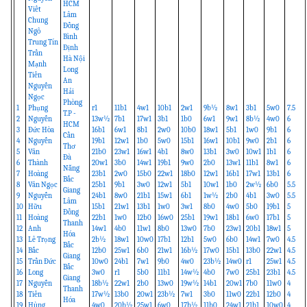
HCM
Viết
Lâm
Chung
Đồng
Ngô
Bình
Trung Tín
Định
Trần
Hà Nội
Mạnh
Long
Tiến
An
Nguyễn
Hải
Ngọc
Phòng
1
Phụng
r1
11b1
4w1
10b1
2w1
9b½
8w1
3b1
5w0
7.5
T.P -
2
Nguyễn
13w½
7b1
17w1
3b1
1b0
6w1
9w1
8b½
4w0
6
HCM
3
Đức Hòa
16b1
6w1
8b1
2w0
10b0
18w1
5b1
1w0
9b1
6
Cần
4
Nguyễn
19b1
12w1
1b0
5w0
15b1
16w1
10b1
9w0
2b1
6
Thơ
5
Văn
21b0
23w1
16w1
4b1
8w0
13b1
3w0
10w1
1b1
6
Đà
6
Thành
20w1
3b0
14w1
19b1
9w0
2b0
13w1
11b1
8w1
6
Nẵng
7
Hoàng
23b1
2w0
15b0
22w1
18b0
12w1
16b1
17w1
13b1
6
Bắc
8
Văn Ngọc
25b1
9b1
3w0
12w1
5b1
10w1
1b0
2w½
6b0
5.5
Giang
9
Nguyễn
24b1
8w0
21b1
15w1
6b1
1w½
2b0
4b1
3w0
5.5
Lâm
10
Hữu
15b1
21w1
13b1
1w0
3w1
8b0
4w0
5b0
19b1
5
Đồng
11
Hoàng
22b1
1w0
12b0
16w0
25b1
19w1
18b1
6w0
17b1
5
Thanh
12
Anh
14w1
4b0
11w1
8b0
13w0
7b0
23w1
20b1
18w1
5
Hóa
13
Lê Trọng
2b½
18w1
10w0
17b1
12b1
5w0
6b0
14w1
7w0
4.5
Bắc
14
Bắc
12b0
25w1
6b0
21w1
16b½
17w0
15b1
13b0
22w1
4.5
Giang
15
Trần Đức
10w0
24b1
7w1
9b0
4w0
23b½
14w0
r1
25w1
4.5
Bắc
16
Long
3w0
r1
5b0
11b1
14w½
4b0
7w0
25b1
23b1
4.5
Giang
17
Nguyễn
18b½
22w1
2b0
13w0
19w½
14b1
20w1
7b0
11w0
4
Thanh
18
Tiến
17w½
13b0
20w1
23b½
7w1
3b0
11w0
22b1
12b0
4
Hóa
19
Hùng
4w0
20b½
25w1
6w0
17b½
11b0
24w1
21b1
10w0
4