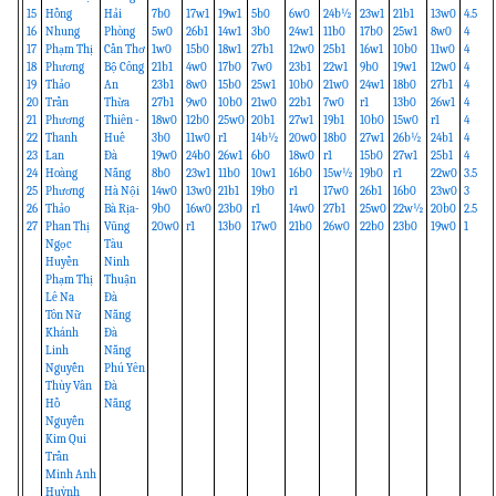
15
Hồng
Hải
7b0
17w1
19w1
5b0
6w0
24b½
23w1
21b1
13w0
4.5
16
Nhung
Phòng
5w0
26b1
14w1
3b0
24w1
11b0
17b0
25w1
8w0
4
17
Phạm Thị
Cần Thơ
1w0
15b0
18w1
27b1
12w0
25b1
16w1
10b0
11w0
4
18
Phương
Bộ Công
21b1
4w0
17b0
7w0
23b1
22w1
9b0
19w1
12w0
4
19
Thảo
An
23b1
8w0
15b0
25w1
10b0
21w0
24w1
18b0
27b1
4
20
Trần
Thừa
27b1
9w0
10b0
21w0
22b1
7w0
r1
13b0
26w1
4
21
Phương
Thiên -
18w0
12b0
25w0
20b1
27w1
19b1
10b0
15w0
r1
4
22
Thanh
Huế
3b0
11w0
r1
14b½
20w0
18b0
27w1
26b½
24b1
4
23
Lan
Đà
19w0
24b0
26w1
6b0
18w0
r1
15b0
27w1
25b1
4
24
Hoàng
Nẵng
8b0
23w1
11b0
10w1
16b0
15w½
19b0
r1
22w0
3.5
25
Phương
Hà Nội
14w0
13w0
21b1
19b0
r1
17w0
26b1
16b0
23w0
3
26
Thảo
Bà Rịa-
9b0
16w0
23b0
r1
14w0
27b1
25w0
22w½
20b0
2.5
27
Phan Thị
Vũng
20w0
r1
13b0
17w0
21b0
26w0
22b0
23b0
19w0
1
Ngọc
Tàu
Huyền
Ninh
Phạm Thị
Thuận
Lê Na
Đà
Tôn Nữ
Nẵng
Khánh
Đà
Linh
Nẵng
Nguyễn
Phú Yên
Thùy Vân
Đà
Hồ
Nẵng
Nguyễn
Kim Qui
Trần
Minh Anh
Huỳnh