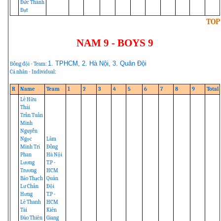
Đức Thành
Đạt
TOP
NAM 9 - BOYS 9
1. TPHCM, 2. Hà Nội, 3. Quân Đội
Đồng đội - Team:
Cá nhân - Individual:
R
Name
Team
1
2
3
4
5
6
7
8
9
Total
Lê Hữu
Thái
Trần Tuấn
Minh
Nguyễn
Ngọc
Lâm
Minh Trí
Đồng
Phan
Hà Nội
Lương
T.P -
Trương
HCM
Bảo Thạch
Quân
Lư Chấn
Đội
Hưng
T.P -
Lê Thanh
HCM
Tài
Kiên
Đào Thiên
Giang