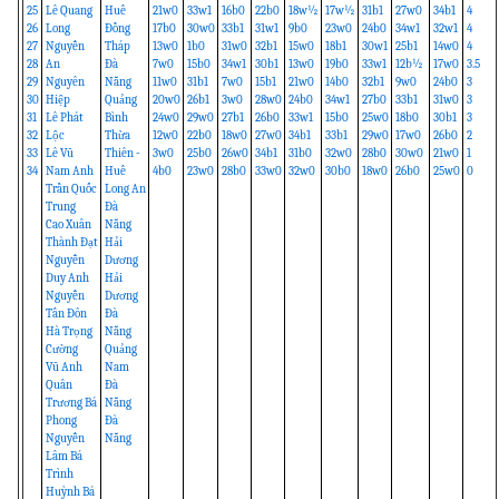
25
Lê Quang
Huế
21w0
33w1
16b0
22b0
18w½
17w½
31b1
27w0
34b1
4
26
Long
Đồng
17b0
30w0
33b1
31w1
9b0
23w0
24b0
34w1
32w1
4
27
Nguyễn
Tháp
13w0
1b0
31w0
32b1
15w0
18b1
30w1
25b1
14w0
4
28
An
Đà
7w0
15b0
34w1
30b1
13w0
19b0
33w1
12b½
17w0
3.5
29
Nguyên
Nẵng
11w0
31b1
7w0
15b1
21w0
14b0
32b1
9w0
24b0
3
30
Hiệp
Quảng
20w0
26b1
3w0
28w0
24b0
34w1
27b0
33b1
31w0
3
31
Lê Phát
Bình
24w0
29w0
27b1
26b0
33w1
15b0
25w0
18b0
30b1
3
32
Lộc
Thừa
12w0
22b0
18w0
27w0
34b1
33b1
29w0
17w0
26b0
2
33
Lê Vũ
Thiên -
3w0
25b0
26w0
34b1
31b0
32w0
28b0
30w0
21w0
1
34
Nam Anh
Huế
4b0
23w0
28b0
33w0
32w0
30b0
18w0
26b0
25w0
0
Trần Quốc
Long An
Trung
Đà
Cao Xuân
Nẵng
Thành Đạt
Hải
Nguyễn
Dương
Duy Anh
Hải
Nguyễn
Dương
Tấn Đôn
Đà
Hà Trọng
Nẵng
Cường
Quảng
Vũ Anh
Nam
Quân
Đà
Trương Bá
Nẵng
Phong
Đà
Nguyễn
Nẵng
Lâm Bá
Trình
Huỳnh Bá