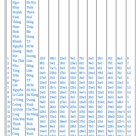
Ngọc
Hà Nội
Hiệp
Thừa
Huỳnh
Thiên -
Vĩnh
Huế
Thắng
Đồng
Phan
Tháp
Đình
Bắc
Nhật
Giang
Khánh
T.P -
Nguyễn
HCM
Quang
Bình
Đức
Dương
1
11b1
18b1
12w1
9w1
7b1
5w1
2b0
3b1
8w1
8
Tôn Thất
Lâm
2
8b1
5w1
3b0
23w1
6b1
9w1
1w1
7b1
4w0
7
Như
Đồng
3
4b1
7w½
2w1
13b1
5b0
11w1
6b1
1w0
9b1
6.5
Tùng
Lâm
4
3w0
23b0
17b1
16w1
8b½
24w1
19b1
5w1
2b1
6.5
Trần
Đồng
5
27w1
2b0
15w1
21b1
3w1
1b0
11w1
4b0
7w1
6
Ngọc
T.P -
6
21w0
10w1
16b1
18b1
2w0
12b1
3w0
14b1
11w1
6
Lân
HCM
7
23b1
3b½
20w1
12b1
1w0
15w1
9b1
2w0
5b0
5.5
Nguyễn
Hà Nội
8
2w0
15b0
26w1
25b1
4w½
13b1
12w1
10b1
1b0
5.5
Lê Cảnh
Đà Nẵng
9
10b1
24w1
21w1
1b0
22w1
2b0
7w0
16b1
3w0
5
Lê Công
Quảng
10
9w0
6b0
27w1
14b1
12w0
21b1
20w1
8w0
18b1
5
Cường
Ninh
11
1w0
26b1
22w½
20b1
13w1
3b0
5b0
19w1
6b0
4.5
Lý Quốc
Cần Thơ
12
22b1
25w1
1b0
7w0
10b1
6w0
8b0
24w1
14w½
4.5
Long
Đà Nẵng
13
24b½
17w1
19b1
3w0
11b0
8w0
23b1
18w0
20b1
4.5
Trần Văn
Ninh
14
16b1
21b0
18w0
10w0
17b1
23w1
15b1
6w0
12b½
4.5
Thịnh
Bình
15
18w0
8w1
5b0
28b1
21w1
7b0
14w0
22b1
16w½
4.5
Ninh
Quảng
16
14w0
27b1
6w0
4b0
28w1
22b1
18w1
9w0
15b½
4.5
Công
Ninh