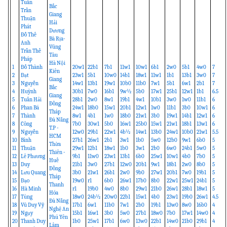
Tuấn
Bắc
Trần
Giang
Thuận
Hải
Phát
Dương
Đỗ Thế
Bà Rịa-
Anh
Vũng
Trần Thế
Tàu
Pháp
Hà Nội
1
Đỗ Thành
20w1
22b1
7b1
11w1
10w1
6b1
2w0
5b1
4w0
7
Kiên
2
Đạt
23w1
5b1
10w0
14b1
18w1
11w1
1b1
13b1
3w0
7
Giang
3
Nguyễn
14w1
13b1
19w1
10b0
11b0
7w1
5b1
6w1
2b1
7
Bắc
4
Huỳnh
30b1
7w0
16b1
9w½
5b0
17w1
25b1
12w1
1b1
6.5
Giang
5
Tuấn Hải
28b1
2w0
8w1
19b1
4w1
10b1
3w0
1w0
11b1
6
Đồng
6
Phan Bá
24w1
18b0
15w1
20b1
12w1
1w0
11b1
3b0
10w1
6
Tháp
7
Thành
8w1
4b1
1w0
18b0
21w1
3b0
19w1
14b1
12w1
6
Đà Nẵng
8
Công
7b0
30w1
5b0
16w1
25b0
15w1
21w1
18b1
13w1
6
T.P -
9
Nguyễn
12w0
29b1
22w1
4b½
14w1
13b0
24w1
10b0
21w1
5.5
HCM
10
Bình
27b1
26w1
2b1
3w1
1b0
5w0
12b0
9w1
6b0
5
Thừa
11
Thuận
29w1
12b1
18w1
1b0
3w1
2b0
6w0
24b1
5w0
5
Thiên -
12
Lê Phương
9b1
11w0
23w1
13b1
6b0
25w1
10w1
4b0
7b0
5
Huế
13
Duy
21b1
3w0
27b1
12w0
20b1
9w1
18b1
2w0
8b0
5
Đồng
14
Lưu Quang
3b0
21w1
26b1
2w0
9b0
27w1
20b1
7w0
19b1
5
Tháp
15
Đạo
19w0
r1
6b0
26w1
17b0
8b0
22w1
25w1
24b1
5
Thanh
16
Hà Minh
r1
19b0
4w0
8b0
29w1
21b0
26w1
28b1
18w1
5
Hóa
17
Tùng
18w0
24b½
20w0
22b1
15w1
4b0
23w1
19b0
26w1
4.5
Đà Nẵng
18
Vũ Duy Vỹ
17b1
6w1
11b0
7w1
2b0
19b1
13w0
8w0
16b0
4
Nghệ An
19
Ngụy
15b1
16w1
3b0
5w0
27b1
18w0
7b0
17w1
14w0
4
Phú Yên
20
Thanh Duy
1b0
25w1
17b1
6w0
13w0
22b1
14w0
21b0
29b1
4
Lâm