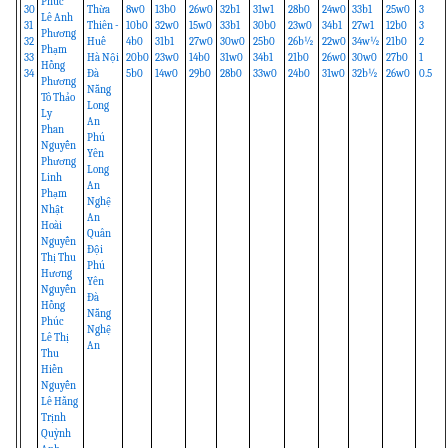
Phúc
30
Thừa
8w0
13b0
26w0
32b1
31w1
28b0
24w0
33b1
25w0
3
Lê Anh
31
Thiên -
10b0
32w0
15w0
33b1
30b0
23w0
34b1
27w1
12b0
3
Phương
32
Huế
4b0
31b1
27w0
30w0
25b0
26b½
22w0
34w½
21b0
2
Phạm
33
Hà Nội
20b0
23w0
14b0
31w0
34b1
21b0
26w0
30w0
27b0
1
Hồng
34
Đà
5b0
14w0
29b0
28b0
33w0
24b0
31w0
32b½
26w0
0.5
Phương
Nẵng
Tô Thảo
Long
Ly
An
Phan
Phú
Nguyễn
Yên
Phương
Long
Linh
An
Phạm
Nghệ
Nhật
An
Hoài
Quân
Nguyễn
Đội
Thị Thu
Phú
Hương
Yên
Nguyễn
Đà
Hồng
Nẵng
Phúc
Nghệ
Lê Thị
An
Thu
Hiền
Nguyễn
Lê Hằng
Trịnh
Quỳnh