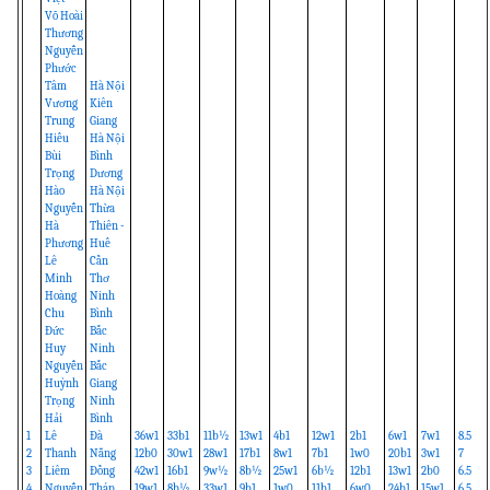
Võ Hoài
Thương
Nguyễn
Phước
Tâm
Hà Nội
Vương
Kiên
Trung
Giang
Hiếu
Hà Nội
Bùi
Bình
Trọng
Dương
Hào
Hà Nội
Nguyễn
Thừa
Hà
Thiên -
Phương
Huế
Lê
Cần
Minh
Thơ
Hoàng
Ninh
Chu
Bình
Đức
Bắc
Huy
Ninh
Nguyễn
Bắc
Huỳnh
Giang
Trọng
Ninh
Hải
Bình
1
Lê
Đà
36w1
33b1
11b½
13w1
4b1
12w1
2b1
6w1
7w1
8.5
2
Thanh
Nẵng
12b0
30w1
28w1
17b1
8w1
7b1
1w0
20b1
3w1
7
3
Liêm
Đồng
42w1
16b1
9w½
8b½
25w1
6b½
12b1
13w1
2b0
6.5
4
Nguyễn
Tháp
19w1
8b½
33w1
9b1
1w0
11b1
6w0
24b1
15w1
6.5