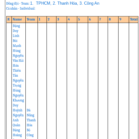
1. TPHCM, 2. Thanh Hóa, 3. Công An
Đồng đội - Team:
Cá nhân - Individual:
R
Name
Team
1
2
3
4
5
6
7
8
9
Total
Đặng
Duy
Linh
Bùi
Mạnh
Hùng
Nguyễn
Văn Hải
Hứa
Thiên
Tân
Nguyễn
Trọng
Hùng
Nguyễn
Khương
Duy
Huỳnh
Đà
Nguyễn
Nẵng
Anh
Thanh
Quân
Hóa
Đặng
Bộ
Hoàng
Công