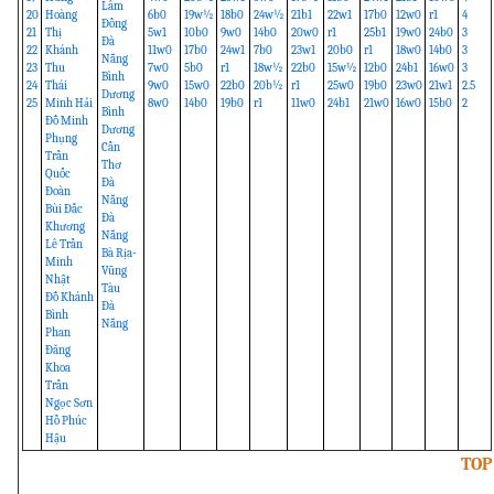
Lâm
20
Hoàng
6b0
19w½
18b0
24w½
21b1
22w1
17b0
12w0
r1
4
Đồng
21
Thị
5w1
10b0
9w0
14b0
20w0
r1
25b1
19w0
24b0
3
Đà
22
Khánh
11w0
17b0
24w1
7b0
23w1
20b0
r1
18w0
14b0
3
Nẵng
23
Thu
7w0
5b0
r1
18w½
22b0
15w½
12b0
24b1
16w0
3
Bình
24
Thái
9w0
15w0
22b0
20b½
r1
25w0
19b0
23w0
21w1
2.5
Dương
25
Minh Hải
8w0
14b0
19b0
r1
11w0
24b1
21w0
16w0
15b0
2
Bình
Đỗ Minh
Dương
Phụng
Cần
Trần
Thơ
Quốc
Đà
Đoàn
Nẵng
Bùi Đắc
Đà
Khương
Nẵng
Lê Trần
Bà Rịa-
Minh
Vũng
Nhật
Tàu
Đỗ Khánh
Đà
Bình
Nẵng
Phan
Đăng
Khoa
Trần
Ngọc Sơn
Hồ Phúc
Hậu
TOP