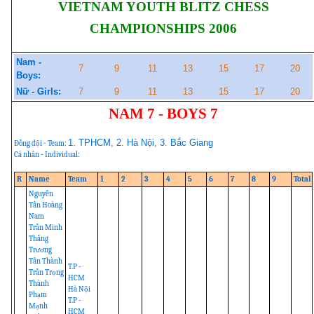
VIETNAM YOUTH BLITZ CHESS
CHAMPIONSHIPS 2006
Nam -
7
9
11
13
15
17
20
Boys:
Nữ - Girls:
7
9
11
13
15
17
20
NAM 7 - BOYS 7
1. TPHCM, 2. Hà Nội, 3. Bắc Giang
Đồng đội - Team:
Cá nhân - Individual:
R
Name
Team
1
2
3
4
5
6
7
8
9
Total
Nguyễn
Tấn Hoàng
Nam
Trần Minh
Thắng
Trương
Tấn Thành
T.P -
Trần Trọng
HCM
Thành
Hà Nội
Phạm
T.P -
Mạnh
HCM