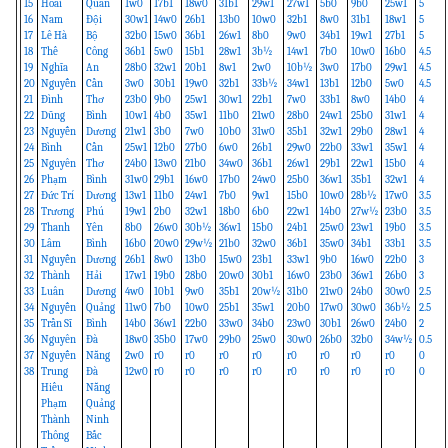
15
Hoài
Quân
1w0
17b1
18w0
31b1
29w1
27w1
5b0
9b0
25w1
5
16
Nam
Đội
30w1
14w0
26b1
13b0
10w0
32b1
8w0
31b1
18w1
5
17
Lê Hà
Bộ
32b0
15w0
36b1
26w1
8b0
9w0
34b1
19w1
27b1
5
18
Thế
Công
36b1
5w0
15b1
28w1
3b½
14w1
7b0
10w0
16b0
4.5
19
Nghĩa
An
28b0
32w1
20b1
8w1
2w0
10b½
3w0
17b0
29w1
4.5
20
Nguyễn
Cần
3w0
30b1
19w0
32b1
33b½
34w1
13b1
12b0
5w0
4.5
21
Đình
Thơ
23b0
9b0
25w1
30w1
22b1
7w0
33b1
8w0
14b0
4
22
Dũng
Bình
10w1
4b0
35w1
11b0
21w0
28b0
24w1
25b0
31w1
4
23
Nguyễn
Dương
21w1
3b0
7w0
10b0
31w0
35b1
32w1
29b0
28w1
4
24
Bình
Cần
25w1
12b0
27b0
6w0
26b1
29w0
22b0
33w1
35w1
4
25
Nguyên
Thơ
24b0
13w0
21b0
34w0
36b1
26w1
29b1
22w1
15b0
4
26
Phạm
Bình
31w0
29b1
16w0
17b0
24w0
25b0
36w1
35b1
32w1
4
27
Đức Trí
Dương
13w1
11b0
24w1
7b0
9w1
15b0
10w0
28b½
17w0
3.5
28
Trương
Phú
19w1
2b0
32w1
18b0
6b0
22w1
14b0
27w½
23b0
3.5
29
Thanh
Yên
8b0
26w0
30b½
36w1
15b0
24b1
25w0
23w1
19b0
3.5
30
Lâm
Bình
16b0
20w0
29w½
21b0
32w0
36b1
35w0
34b1
33b1
3.5
31
Nguyễn
Dương
26b1
8w0
13b0
15w0
23b1
33w1
9b0
16w0
22b0
3
32
Thành
Hải
17w1
19b0
28b0
20w0
30b1
16w0
23b0
36w1
26b0
3
33
Luân
Dương
4w0
10b1
9w0
35b1
20w½
31b0
21w0
24b0
30w0
2.5
34
Nguyễn
Quảng
11w0
7b0
10w0
25b1
35w1
20b0
17w0
30w0
36b½
2.5
35
Trần Sĩ
Bình
14b0
36w1
22b0
33w0
34b0
23w0
30b1
26w0
24b0
2
36
Nguyên
Đà
18w0
35b0
17w0
29b0
25w0
30w0
26b0
32b0
34w½
0.5
37
Nguyễn
Nẵng
2w0
r0
r0
r0
r0
r0
r0
r0
r0
0
38
Trung
Đà
12w0
r0
r0
r0
r0
r0
r0
r0
r0
0
Hiếu
Nẵng
Phạm
Quảng
Thành
Ninh
Thông
Bắc