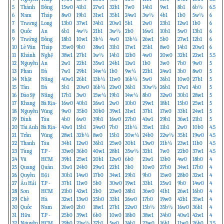
5
Thành
Đồng
15w0
41b1
27w1
32b1
7w0
14b1
9w1
8b1
6b½
6.5
6
Nam
Tháp
8w0
19b1
31w1
35b1
24w1
3w½
4b1
1b0
5w½
6
7
Trương
Long
13b0
37w1
34b1
20w1
5b1
2w0
23b1
12w1
1b0
6
8
Quốc
An
6b1
4w½
21b1
3w½
2b0
16w1
10b1
5w0
13b1
6
9
Trưởng
Đồng
18b1
10w1
3b½
4w0
13b½
26w1
5b0
27w1
12b1
6
10
Lê Văn
Tháp
35w0
9b0
38w1
31b1
17w1
25b1
8w0
14b1
20w1
6
11
Khánh
Nghệ
38w1
27b1
1w½
14b1
12b0
4w0
20w0
32b1
22w1
5.5
12
Nguyễn
An
2w1
22b1
35w1
24b1
11w1
1b0
3w0
7b0
9w0
5
13
Phan
Đà
7w1
29b1
14w½
1b0
9w½
22b1
24w1
3b0
8w0
5
14
Nhật
Nẵng
40w1
26b1
13b½
11w0
16b½
5w0
36b1
10w0
27b1
5
15
Tân
Đà
5b1
20w0
16b½
21w0
36b1
30w½
26b1
17w1
4b0
5
16
Đào Sỹ
Nẵng
17b1
3w0
15w½
19b1
14w½
8b0
32w0
30b1
28w1
5
17
Khang
Bà Rịa-
16w0
40b1
26w1
2w0
10b0
29w1
18b1
15b0
25w1
5
18
Nguyễn
Vũng
9w0
35b0
30b0
39w1
31w1
37b1
17w0
33b1
24w1
5
19
Đình
Tàu
4b0
6w0
39b1
16w0
27b0
41w1
29b1
36w1
21b1
5
20
Tài Anh
Bà Rịa-
41w1
15b1
24w0
7b0
21b½
35w1
11b1
2w0
10b0
4.5
21
Trần
Vũng
28w1
32b½
8w0
15b1
20w½
24b0
22w½
35b1
19w0
4.5
22
Thanh
Tàu
34b1
12w0
36b1
25w0
30b1
13w0
21b½
23w1
11b0
4.5
23
Tùng
T.P -
33w0
36b0
40w1
28b1
35w½
32b1
7w0
22b0
37w1
4.5
24
Vũ
HCM
39b1
25w1
20b1
12w0
6b0
21w1
13b0
4w0
18b0
4
25
Quang
Quân
31w1
24b0
29w1
22b1
3b0
10w0
27b0
34w1
17b0
4
26
Quyền
Đội
30b1
14w0
17b0
34w1
29b1
9b0
15w0
28b0
32w1
4
27
Âu Hải
T.P -
37b1
11w0
5b0
30w0
19w1
33b1
25w1
9b0
14w0
4
28
Sơn
HCM
21b0
42w1
2b0
23w0
38b1
36w0
41b1
26w1
16b0
4
29
Chế
Hà
32w1
13w0
25b0
33b1
26w0
17b0
19w0
42b1
35w1
4
30
Quốc
Nam
26w0
2b0
18w1
27b1
22w0
15b½
35b½
16w0
36b1
4
31
Hữu
T.P -
25b0
39w1
6b0
10w0
18b0
38w1
34b0
40w1
42w1
4
32
Nguyễn
HCM
29b0
21w½
37b1
5w0
34b1
23w0
16b1
11w0
26b0
3.5