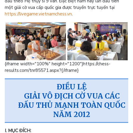
đấu theo Hệ thụy sĩ 9 ván. Đặc biệt năm nay lần đầu tiên
một giải cờ vua cấp quốc gia được truyền trực tuyến tại
https://livegame.vietnamchess.vn
.
{iframe width="100%" height="1200"}https://chess-
results.com/tnr85571.aspx?{/iframe}
ĐIỀU LỆ
GIẢI VÔ ĐỊCH CỜ VUA CÁC
ĐẤU THỦ MẠNH TOÀN QUỐC
NĂM 2012
I. MỤC ĐÍCH: