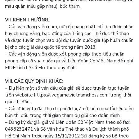
màu quân (nếu gặp nhau), bốc thăm.
VII. KHEN THƯỞNG:
– Các vận động viên nam, nữ xếp hạng nhất, nhì, ba được nhận
huy chương vàng, bạc, đồng của Tổng cục Thể dục thể thao
và được tuyển chọn vào đội dự tuyển quốc gia tập huấn chuẩn
bị cho các giải đấu quốc tế trong năm 2013.
– Các vận động viên được xét phong cấp theo tiêu chuẩn
phong cấp cờ vua quốc gia và Liên đoàn Cờ Việt Nam đề nghị
FIDE tính hệ số Elo theo quy định.
VIII. CÁC QUY ĐỊNH KHÁC:
– Dự kiến một số ván đấu của giải sẽ được truyền trực tuyến
trên website https://livegame.vietnamchess.com trong thời
gian thi đấu.
– Các đơn vị tự đài thọ chi phí đi lại, ăn ở, tiền mua tài liệu biên
bản thi đấu trong thời gian tham dự giải cho đoàn mình .
– Đăng ký dự giải gửi về Liên đoàn Cờ Việt Nam theo số fax:
0438232471 và Sở Văn hóa Thể thao và Du lịch thành phố
Hồ Chí Minh trước ngày 15/11/2012.Gửi đăng ký sơ bộ theo