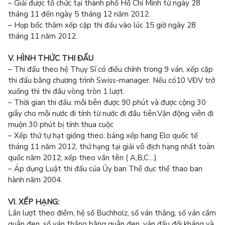
– Giải được tổ chức tại thành phố Hồ Chí Minh từ ngày 28
tháng 11 đến ngày 5 tháng 12 năm 2012.
– Họp bốc thăm xếp cặp thi đấu vào lúc 15 giờ ngày 28
tháng 11 năm 2012.
V. HÌNH THỨC THI ĐẤU
– Thi đấu theo hệ Thụy Sĩ có điều chỉnh trong 9 ván, xếp cặp
thi đấu bằng chương trình Swiss-manager. Nếu có10 VĐV trở
xuống thì thi đấu vòng tròn 1 lượt.
– Thời gian thi đấu: mỗi bên được 90 phút và được cộng 30
giây cho mỗi nước đi tính từ nước đi đầu tiên.Vận động viên đi
muộn 30 phút bị tính thua cuộc
– Xếp thứ tự hạt giống theo: bảng xếp hang Elo quốc tế
tháng 11 năm 2012, thứ hạng tại giải vô địch hạng nhất toàn
quốc năm 2012; xếp theo vần tên ( A,B,C…)
– Áp dụng Luật thi đấu của Ủy ban Thể dục thể thao ban
hành năm 2004.
VI. XẾP HẠNG:
Lần lượt theo điểm, hệ số Buchholz, số ván thắng, số ván cầm
quân đen, số ván thắng bằng quân đen, ván đấu đối kháng và