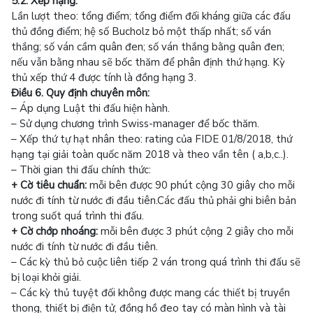
5.2. Xếp hạng:
Lần lượt theo: tổng điểm; tổng điểm đối kháng giữa các đấu
thủ đồng điểm; hệ số Bucholz bỏ một thấp nhất; số ván
thắng; số ván cầm quân đen; số ván thắng bằng quân đen;
nếu vẫn bằng nhau sẽ bốc thăm để phân định thứ hạng. Kỳ
thủ xếp thứ 4 được tính là đồng hạng 3.
Điều 6. Quy định chuyên môn:
– Áp dụng Luật thi đấu hiện hành.
– Sử dụng chương trình Swiss-manager để bốc thăm.
– Xếp thứ tự hạt nhân theo: rating của FIDE 01/8/2018, thứ
hạng tại giải toàn quốc năm 2018 và theo vần tên ( a,b,c..).
– Thời gian thi đấu chính thức:
+ Cờ tiêu chuẩn:
mỗi bên được 90 phút cộng 30 giây cho mỗi
nước đi tính từ nước đi đầu tiên.Các đấu thủ phải ghi biên bản
trong suốt quá trình thi đấu.
+ Cờ chớp nhoáng:
mỗi bên được 3 phút cộng 2 giây cho mỗi
nước đi tính từ nước đi đầu tiên.
– Các kỳ thủ bỏ cuộc liên tiếp 2 ván trong quá trình thi đấu sẽ
bị loại khỏi giải.
– Các kỳ thủ tuyệt đối không được mang các thiết bị truyền
thong, thiết bị điện tử, đồng hồ đeo tay có màn hình và tài