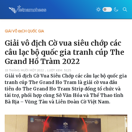
GIẢI VÔ ĐỊCH QUỐC GIA
Giải vô địch Cờ vua siêu chớp các
câu lạc bộ quốc gia tranh cúp The
Grand Hồ Tràm 2022
19 THÁNG MƯỜI MỘT 2022
LƯỢT XEM: 5125
Giải vô địch Cờ Vua Siêu Chớp các câu lạc bộ quốc gia
tranh cúp The Grand Ho Tram là giải cờ vua đầu
tiên do The Grand Ho Tram Strip đồng tổ chức và
tài trợ, phối hợp cùng Sở Văn Hóa và Thể Thao tỉnh
Bà Rịa – Vũng Tàu và Liên Đoàn Cờ Việt Nam.