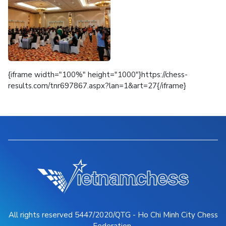
{iframe width="100%" height="1000"}https://chess-
results.com/tnr697867.aspx?lan=1&art=27{/iframe}
All rights reserved 5447/2020/QTG - Ho Chi Minh City Chess