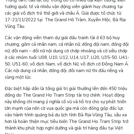
Trung tâm, câu lạc bộ, trong đó có nhiều đại kiện tướng, kiện
tướng quốc tế và nhiều vận động viên giành huy chương tại
các giải vô địch trẻ thế giới và châu Á. Giải được tổ chức từ
17-21/11/2022 tại
The Grand Hồ Tràm, Xuyên Mộc, Bà Rịa
Vũng Tàu.
Các vận động viên tham dự giải đấu tranh tài ở 63 bộ huy
chương, gồm cá nhân nam, cá nhân nữ, đồng đội nam, đồng đội
nữ, đôi nam – đôi nữ nội dung cờ chớp nhoáng và cờ siêu chớp
ờ các nhóm tuổi: U08, U10, U12, U14, U17, U20, U35-50, U41-
50, U51-60, vô địch Nam, vô địch Nữ, vô địch cờ Đông Nam Á.
Các nội dung cá nhân, đồng đội, đôi nam nữ thi đấu riêng và
cùng một lúc.
Đặc biệt hấp dẫn là tổng giá trị giải thưởng lên đến 450 triệu
đồng do The Grand Ho Tram Strip tài trợ chính. Hoạt động
này không chỉ mang ý nghĩa cổ vũ và hỗ trợ cho sự phát triển
lớn mạnh của nền cờ vua quốc gia mà còn đóng góp đắc lực
vào hành trình quảng bá du lịch tỉnh Bà Rịa-Vũng Tàu, sâu xa
hơn là hoàn thiện mục tiêu biến The Grand Ho Tram Strip trở
thành khu phức hợp nghỉ dưỡng và giải trí hàng đầu tại Việt