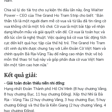
Nam.
Chia sẻ lý do tài trợ cho sự kiện thi đấu lần này, ông Walter
Power – CEO của The Grand Ho Tram Strip cho biết: “Bản
thân tôi là một người đam mê cờ vua và từ lâu đã tin rằng cờ
vua không chỉ là một trò chơi. Cờ vua là một bài tập về nhận
dạng khuôn mẫu và giải quyết vấn đề. Cờ vua là toán học và
đôi lúc còn là nghệ thuật. Việc quảng bá cờ vua tác động tích
cực đến kết quả học tập của thế hệ trẻ. The Grand Ho Tram
rất vinh dự khi được chung tay với Liên Đoàn Cờ Việt Nam và
chính quyền Bà Rịa-Vũng Tàu để nâng cao nhận thức về bộ
môn thể thao trí tuệ này và góp phần đưa cờ vua Việt Nam
lên một tầm cao hơn nữa.”
Kết quả giải:
- Giải toàn đoàn thiếu niên nhi đồng:
Hạng nhất Đoàn Thành phố Hồ Chí Minh (8 huy chương Vàng,
8 huy chương Bạc, 11 huy chương Đồng). Xếp thứ Nhì là Bà
Rịa - Vũng Tàu (2 huy chương Vàng, 3 huy chương Bạc, 5 huy
chương Đồng) và thứ Ba là Kiên Giang (2 huy chương Vàng, 4
huy chương Đồng).