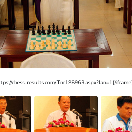
ps://chess-results.com/Tnr188963.aspx?lan=1{/iframe