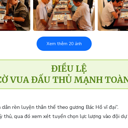
Xem thêm 20 ảnh
ĐIỀU LỆ
 CỜ VUA ĐẤU THỦ MẠNH TOÀ
 dân rèn luyện thân thể theo gương Bác Hồ vĩ đại”.
ỳ thủ, qua đó xem xét tuyển chọn lực lượng vào đội dự t