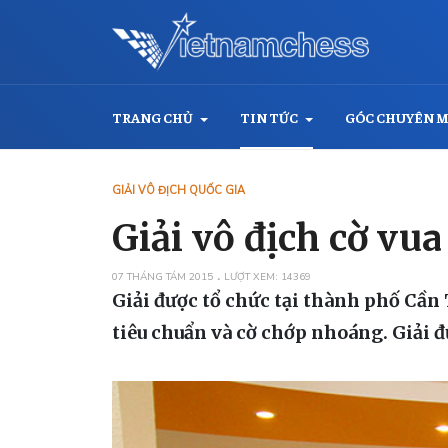
TRANG CHỦ
TIN TỨC
GÓC CHUYÊN 
GIẢI VÔ ĐỊCH QUỐC GIA
Giải vô địch cờ vu
07 THÁNG TÁM 2015
LƯỢT XEM: 14369
Giải được tổ chức tại thành phố Cần
tiêu chuẩn và cờ chớp nhoáng. Giải đ