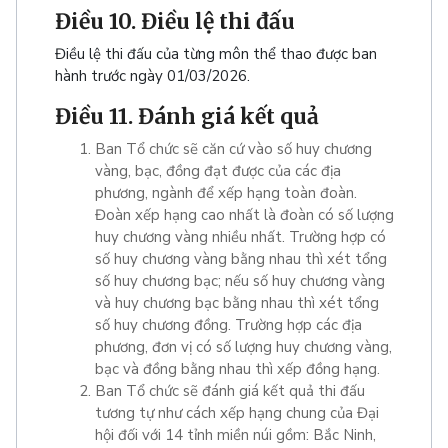
Điều 10. Điều lệ thi đấu
Điều lệ thi đấu của từng môn thể thao được ban
hành trước ngày 01/03/2026.
Điều 11. Đánh giá kết quả
Ban Tổ chức sẽ căn cứ vào số huy chương
vàng, bạc, đồng đạt được của các địa
phương, ngành để xếp hạng toàn đoàn.
Đoàn xếp hạng cao nhất là đoàn có số lượng
huy chương vàng nhiều nhất. Trường hợp có
số huy chương vàng bằng nhau thì xét tổng
số huy chương bạc; nếu số huy chương vàng
và huy chương bạc bằng nhau thì xét tổng
số huy chương đồng. Trường hợp các địa
phương, đơn vị có số lượng huy chương vàng,
bạc và đồng bằng nhau thì xếp đồng hạng.
Ban Tổ chức sẽ đánh giá kết quả thi đấu
tương tự như cách xếp hạng chung của Đại
hội đối với 14 tỉnh miền núi gồm: Bắc Ninh,