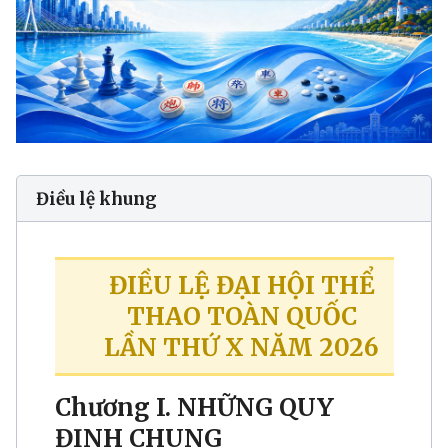
Điều lệ khung
ĐIỀU LỆ ĐẠI HỘI THỂ
THAO TOÀN QUỐC
LẦN THỨ X NĂM 2026
Chương I. NHỮNG QUY
ĐỊNH CHUNG