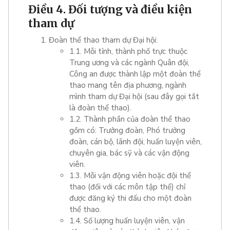
Điều 4. Đối tượng và điều kiện
tham dự
Đoàn thể thao tham dự Đại hội:
1.1. Mỗi tỉnh, thành phố trực thuộc
Trung ương và các ngành Quân đội,
Công an được thành lập một đoàn thể
thao mang tên địa phương, ngành
mình tham dự Đại hội (sau đây gọi tắt
là đoàn thể thao).
1.2. Thành phần của đoàn thể thao
gồm có: Trưởng đoàn, Phó trưởng
đoàn, cán bộ, lãnh đội, huấn luyện viên,
chuyên gia, bác sỹ và các vận động
viên.
1.3. Mỗi vận động viên hoặc đội thể
thao (đối với các môn tập thể) chỉ
được đăng ký thi đấu cho một đoàn
thể thao.
1.4. Số lượng huấn luyện viên, vận