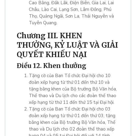
Cao Bằng, Đắk Lắk, Điện Biên, Gia Lai, Lai
Châu, Lào Cai, Lạng Sơn, Lâm Đồng, Phú
Thọ, Quảng Ngãi, Sơn La, Thái Nguyên và
Tuyên Quang.
Chương III. KHEN
THƯỞNG, KỶ LUẬT VÀ GIẢI
QUYẾT KHIẾU NẠI
Điều 12. Khen thưởng
Tặng cờ của Ban Tổ chức Đại hội cho 10
đoàn xếp hạng từ thứ 01 đến thứ 10 và
tặng bằng khen của Bộ trưởng Bộ Văn hóa,
Thể thao và Du lịch cho các đoàn thể thao
xếp hạng từ thứ 11 đến thứ 15 tại Đại hội.
Tặng cờ của Ban Tổ chức Đại hội cho 03
đoàn xếp hạng từ thứ 01 đến thứ 03, tặng
bằng khen của Bộ trưởng Bộ Văn hóa, Thể
thao và Du lịch cho 02 đoàn thể thao xếp
hạng 04 và 05 tại Đại hội đối với 14 tỉnh