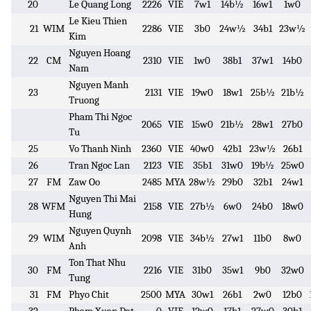
20
Le Quang Long
2226
VIE
7w1
14b½
16w1
1w0
Le Kieu Thien
21
WIM
2286
VIE
3b0
24w½
34b1
23w½
Kim
Nguyen Hoang
22
CM
2310
VIE
1w0
38b1
37w1
14b0
Nam
Nguyen Manh
23
2131
VIE
19w0
18w1
25b½
21b½
Truong
Pham Thi Ngoc
2065
VIE
15w0
21b½
28w1
27b0
Tu
25
Vo Thanh Ninh
2360
VIE
40w0
42b1
23w½
26b1
26
Tran Ngoc Lan
2123
VIE
35b1
31w0
19b½
25w0
27
FM
Zaw Oo
2485
MYA
28w½
29b0
32b1
24w1
Nguyen Thi Mai
28
WFM
2158
VIE
27b½
6w0
24b0
18w0
Hung
Nguyen Quynh
29
WIM
2098
VIE
34b½
27w1
11b0
8w0
Anh
Ton That Nhu
30
FM
2216
VIE
31b0
35w1
9b0
32w0
Tung
31
FM
Phyo Chit
2500
MYA
30w1
26b1
2w0
12b0