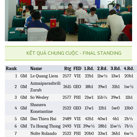
KẾT QUẢ CHUNG CUỘC - FINAL STANDING
Rank
Name
Rtg
FED
1.Rd.
2.Rd.
3.Rd.
4.Rd.
1
GM
Le Quang Liem
2577
VIE
22b1
11w½
13w1
20b1
Azmaiparashvili
2
GM
2615
GEO
18b1
19w1
31b1
5w½
Zurab
3
GM
So Wesley
2577
PHI
21w1
15b½
39w1
11b1
Shanava
4
GM
2522
GEO
17w1
12b1
5w0
13b0
Konstantine
5
GM
Dao Thien Hai
2489
VIE
42b1
40w1
4b1
2b½
6
GM
Tu Hoang Thong
2493
VIE
39w½
28b1
15w½
7b½
7
Nolte Rolando
2522
PHI
20b0
33w1
36b1
6w½