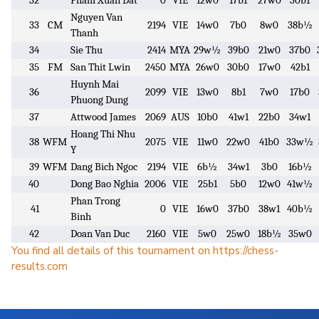
32
Pham Xuan Dat
0
VIE
12w0
17b1
27w0
30b1
Nguyen Van
33
CM
2194
VIE
14w0
7b0
8w0
38b½
Thanh
34
Sie Thu
2414
MYA
29w½
39b0
21w0
37b0
35
FM
San Thit Lwin
2450
MYA
26w0
30b0
17w0
42b1
Huynh Mai
36
2099
VIE
13w0
8b1
7w0
17b0
Phuong Dung
37
Attwood James
2069
AUS
10b0
41w1
22b0
34w1
Hoang Thi Nhu
38
WFM
2075
VIE
11w0
22w0
41b0
33w½
Y
39
WFM
Dang Bich Ngoc
2194
VIE
6b½
34w1
3b0
16b½
40
Dong Bao Nghia
2006
VIE
25b1
5b0
12w0
41w½
Phan Trong
41
0
VIE
16w0
37b0
38w1
40b½
Binh
42
Doan Van Duc
2160
VIE
5w0
25w0
18b½
35w0
You find all details of this tournament on https://chess-
results.com