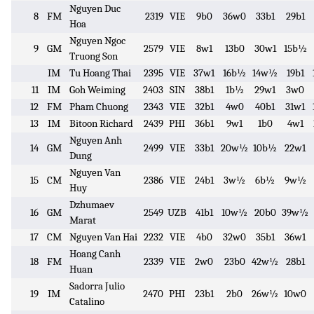
Nguyen Duc
8
FM
2319
VIE
9b0
36w0
33b1
29b1
Hoa
Nguyen Ngoc
9
GM
2579
VIE
8w1
13b0
30w1
15b½
Truong Son
IM
Tu Hoang Thai
2395
VIE
37w1
16b½
14w½
19b1
11
IM
Goh Weiming
2403
SIN
38b1
1b½
29w1
3w0
12
FM
Pham Chuong
2343
VIE
32b1
4w0
40b1
31w1
13
IM
Bitoon Richard
2439
PHI
36b1
9w1
1b0
4w1
Nguyen Anh
14
GM
2499
VIE
33b1
20w½
10b½
22w1
Dung
Nguyen Van
15
CM
2386
VIE
24b1
3w½
6b½
9w½
Huy
Dzhumaev
16
GM
2549
UZB
41b1
10w½
20b0
39w½
Marat
17
CM
Nguyen Van Hai
2232
VIE
4b0
32w0
35b1
36w1
Hoang Canh
18
FM
2339
VIE
2w0
23b0
42w½
28b1
Huan
Sadorra Julio
19
IM
2470
PHI
23b1
2b0
26w½
10w0
Catalino