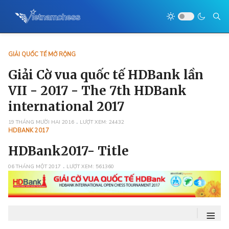
GIẢI QUỐC TẾ MỞ RỘNG
Giải Cờ vua quốc tế HDBank lần
VII - 2017 - The 7th HDBank
international 2017
19 THÁNG MƯỜI HAI 2016
LƯỢT XEM: 24432
HDBANK 2017
HDBank2017- Title
06 THÁNG MỘT 2017
LƯỢT XEM: 561360
≡