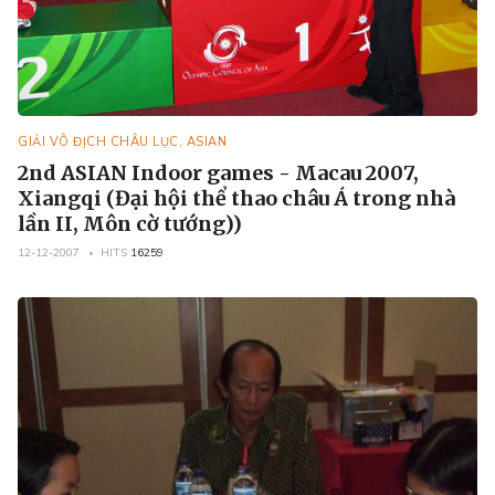
GIẢI VÔ ĐỊCH CHÂU LỤC, ASIAN
2nd ASIAN Indoor games - Macau 2007,
Xiangqi (Đại hội thể thao châu Á trong nhà
lần II, Môn cờ tướng))
12-12-2007
HITS
16259