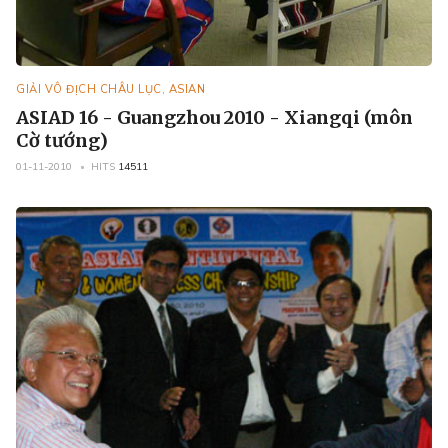
GIẢI VÔ ĐỊCH CHÂU LỤC, ASIAN
ASIAD 16 - Guangzhou 2010 - Xiangqi (môn
Cờ tướng)
01-11-2010
HITS
14511