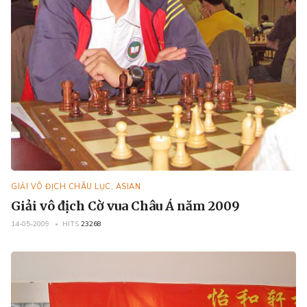
GIẢI VÔ ĐỊCH CHÂU LỤC, ASIAN
Giải vô địch Cờ vua Châu Á năm 2009
14-05-2009
HITS
23268