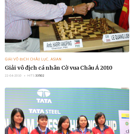
GIẢI VÔ ĐỊCH CHÂU LỤC, ASIAN
Giải vô địch cá nhân Cờ vua Châu Á 2010
22-04-2010
HITS
33502