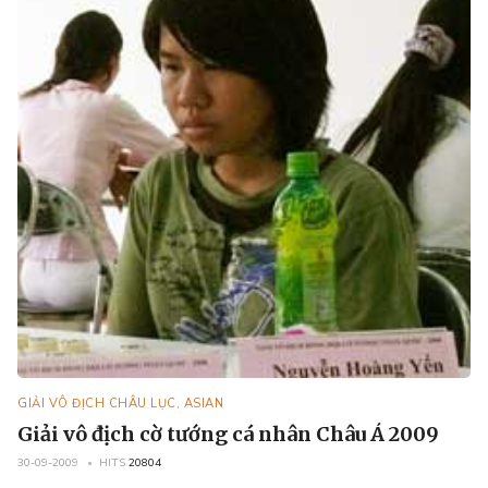
GIẢI VÔ ĐỊCH CHÂU LỤC, ASIAN
Giải vô địch cờ tướng cá nhân Châu Á 2009
30-09-2009
HITS
20804