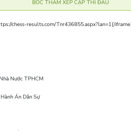
BỐC THĂM XẾP CẶP THI ĐẤU
ps://chess-results.com/Tnr436855.aspx?lan=1{/iframe
c Nhà Nước TPHCM
Hành Án Dân Sự