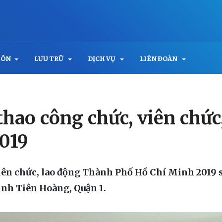
MÔN
LƯU TRỮ
DỊCH VỤ
LIÊN ĐOÀN
thao công chức, viên chứ
019
iên chức, lao động Thành Phố Hồ Chí Minh 2019 sẽ
inh Tiên Hoàng, Quận 1.