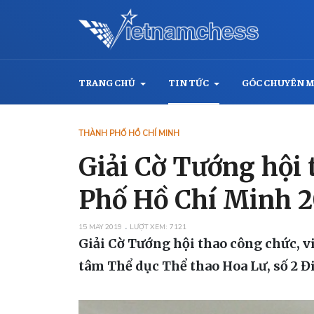
TRANG CHỦ
TIN TỨC
GÓC CHUYÊN 
THÀNH PHỐ HỒ CHÍ MINH
Giải Cờ Tướng hội 
Phố Hồ Chí Minh 2
15 MAY 2019
LƯỢT XEM: 7121
Giải Cờ Tướng hội thao công chức, v
tâm Thể dục Thể thao Hoa Lư, số 2 Đ