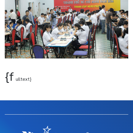
{f
ulltext}