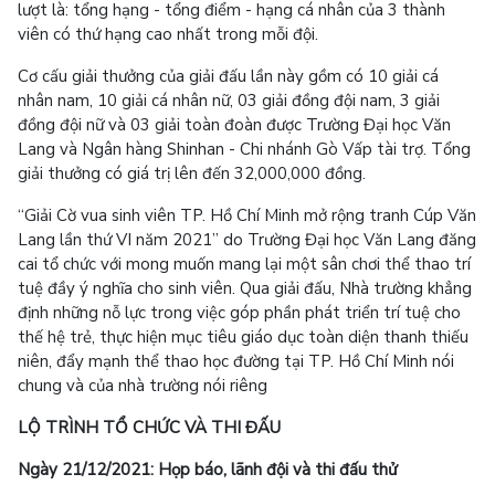
lượt là: tổng hạng - tổng điểm - hạng cá nhân của 3 thành
viên có thứ hạng cao nhất trong mỗi đội.
Cơ cấu giải thưởng của giải đấu lần này gồm có 10 giải cá
nhân nam, 10 giải cá nhân nữ, 03 giải đồng đội nam, 3 giải
đồng đội nữ và 03 giải toàn đoàn được Trường Đại học Văn
Lang và Ngân hàng Shinhan - Chi nhánh Gò Vấp tài trợ. Tổng
giải thưởng có giá trị lên đến 32,000,000 đồng.
“Giải Cờ vua sinh viên TP. Hồ Chí Minh mở rộng tranh Cúp Văn
Lang lần thứ VI năm 2021” do Trường Đại học Văn Lang đăng
cai tổ chức với mong muốn mang lại một sân chơi thể thao trí
tuệ đầy ý nghĩa cho sinh viên. Qua giải đấu, Nhà trường khẳng
định những nỗ lực trong việc góp phần phát triển trí tuệ cho
thế hệ trẻ, thực hiện mục tiêu giáo dục toàn diện thanh thiếu
niên, đẩy mạnh thể thao học đường tại TP. Hồ Chí Minh nói
chung và của nhà trường nói riêng
LỘ TRÌNH TỔ CHỨC VÀ THI ĐẤU
Ngày
21/1
2/2021:
Họp báo, lãnh đội và thi
đấu thử