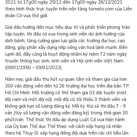
2021 từ 17g00 ngày 25/12 đến 17g00 ngày 26/12/2021
theo hình thức trực tuyến trên nền tảng tornelo.com của Liên
đoàn Cờ vua thế giới.
Giải đấu hướng đến mục tiêu duy trì và phát triển phong trào
tập luyện, thi đấu cờ vua trong sinh viên do ảnh hưởng của
dịch bệnh; tăng cường giao lưu giữa các trường đại học, cao
đẳng, góp phần xây dựng nếp sống văn hoá lành mạnh. Bên
cạnh đó, đây cũng là hoạt động nhằm kỷ niệm 72 năm ngày
truyền thống học sinh, sinh viên và Hội sinh viên Việt Nam
(09/01/1950 – 09/01/2022).
Năm nay, giải đấu thu hút sự quan tâm và tham gia của hơn
200 vận động viên đến từ 26 trường đại học trên địa bàn TP.
Hồ Chí Minh. Mỗi trường có thể tham gia 02 đội tuyển (một
đội nam và một đội nữ), mỗi đội có tối thiểu 3 thành viên và
không giới hạn số lượng đăng ký. Mỗi kỳ thủ sẽ thi đấu 7 - 9
ván (tùy số lượng vận động viên đăng ký) trong thời gian 20
phút/ván. Thể thức thi đấu áp dụng Luật Cờ vua hiện hành
của Ủy ban Thể dục Thể thao; với cách xếp hạng cá nhân
theo hệ Thụy Sĩ, xếp hạng đồng đội dựa trên các chỉ tiêu lần