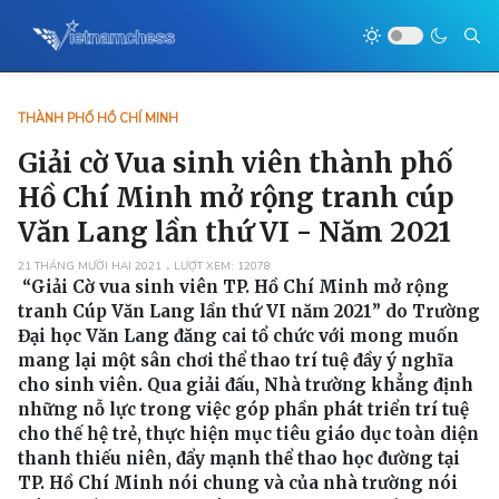
THÀNH PHỐ HỒ CHÍ MINH
Giải cờ Vua sinh viên thành phố
Hồ Chí Minh mở rộng tranh cúp
Văn Lang lần thứ VI - Năm 2021
21 THÁNG MƯỜI HAI 2021
LƯỢT XEM: 12078
“Giải Cờ vua sinh viên TP. Hồ Chí Minh mở rộng
tranh Cúp Văn Lang lần thứ VI năm 2021” do Trường
Đại học Văn Lang đăng cai tổ chức với mong muốn
mang lại một sân chơi thể thao trí tuệ đầy ý nghĩa
cho sinh viên. Qua giải đấu, Nhà trường khẳng định
những nỗ lực trong việc góp phần phát triển trí tuệ
cho thế hệ trẻ, thực hiện mục tiêu giáo dục toàn diện
thanh thiếu niên, đẩy mạnh thể thao học đường tại
TP. Hồ Chí Minh nói chung và của nhà trường nói