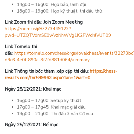
14g00 – 16g00: Họp báo, lãnh đội.
18g00 – 19g00: Họp kỹ thuật, thi đấu thử.
Link Zoom thi đấu: Join Zoom Meeting
https://zoom.us/j/97273449123?
pwd=UTZQTVdmSE0wVzNhWVg1K2FWdnlVUT09
Link Tornelo thi
đấu
:
https://tornelo.com/chess/orgs/royalchess/events/32273bc
d9c6-4e0f-890a-8f7fd881d064/summary
Link Thông tin bốc thăm, xếp cặp thi đấu:
https://chess-
results.com/tnr599963.aspx?lan=1&art=0
Ngày 2
5
/
12
/2021:
Khai mạc
16g00 – 17g00: Setup kỹ thuật
17g00 – 17g45: Khai mạc giải đấu.
18g00 – 21g00: Thi đấu 3 ván Cờ vua.
Ngày 25/12/2021
: Bế mạc