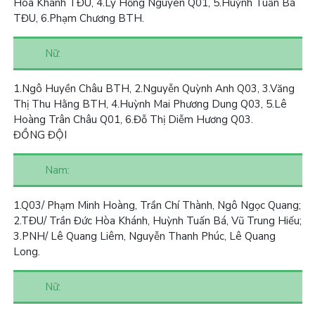
Hòa Khánh TĐU, 4.Lý Hồng Nguyên Q01, 5.Huỳnh Tuấn Bá
TĐU, 6.Phạm Chương BTH.
Nữ:
1.
Ngô Huyền Châu BTH,
2.
Nguyễn Quỳnh Anh Q03,
3.
Văng
Thị Thu Hằng BTH, 4.Huỳnh Mai Phương Dung Q03, 5.Lê
Hoàng Trân Châu Q01, 6.Đỗ Thị Diễm Hương Q03.
ĐỒNG ĐỘI
Nam:
1.
Q03/ Phạm Minh Hoàng, Trần Chí Thành, Ngô Ngọc Quang;
2.
TĐU/ Trần Đức Hòa Khánh, Huỳnh Tuấn Bá, Vũ Trung Hiếu;
3.
PNH/ Lê Quang Liêm, Nguyễn Thanh Phúc, Lê Quang
Long.
Nữ: