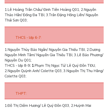
1.
Lê Hoàng Trân Châu/ Đinh Tiên Hoàng Q01,
2.
Nguyễn
Thảo Hân/ Đống Đa TBI,
3.
Trần Đặng Hồng Liên/ Nguyễn
Thái Sơn Q03;
THCS - lớp 6-7:
1.
Nguyễn Thùy Bảo Ngân/ Nguyễn Gia Thiều TBI,
2.
Dương
Nguyễn Minh Tâm/ Nguyễn Gia Thiều TBI,
3.
Lê Bảo Phương/
Nguyễn Du Q01;
THCS - lớp 8-9
: 1
.Phạm Thị Ngọc Tú/ Lê Quý Đôn TĐU,
2.
Nguyễn Quỳnh Anh/ Colette Q03,
3.
Nguyễn Thị Thu Hằng/
Colette Q03;
THPT:
1.
Đỗ Thị Diễm Hương/ Lê Quý Đôn Q03,
2.
Huỳnh Mai