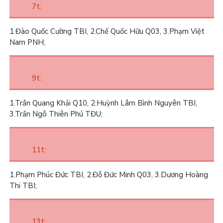
7t:
1.
Đào Quốc Cường TBI,
2.
Chế Quốc Hữu Q03,
3.
Phạm Việt
Nam PNH;
9t:
1.
Trần Quang Khải Q10,
2.
Huỳnh Lâm Bình Nguyên TBI,
3.
Trần Ngô Thiên Phú TĐU;
11t:
1.
Phạm Phúc Đức TBI,
2.
Đỗ Đức Minh Q03,
3.
Dương Hoàng
Thi TBI;
13t: