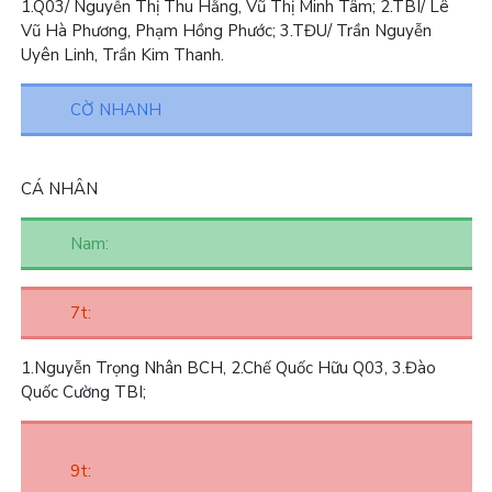
1.
Q03/ Nguyễn Thị Thu Hằng, Vũ Thị Minh Tâm;
2.
TBI/ Lê
Vũ Hà Phương, Phạm Hồng Phước;
3.
TĐU/ Trần Nguyễn
Uyên Linh, Trần Kim Thanh.
CỜ NHANH
CÁ NHÂN
Nam:
7t:
1.
Nguyễn Trọng Nhân BCH,
2.
Chế Quốc Hữu Q03,
3.
Đào
Quốc Cường TBI;
9t: