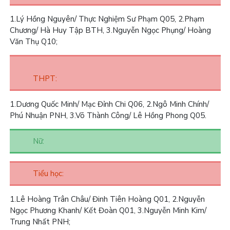
1.
Lý Hồng Nguyên/ Thực Nghiệm Sư Phạm Q05,
2.
Phạm
Chương/ Hà Huy Tập BTH,
3.
Nguyễn Ngọc Phụng/ Hoàng
Văn Thụ Q10;
THPT:
1.
Dương Quốc Minh/ Mạc Đỉnh Chi Q06,
2.
Ngô Minh Chính/
Phú Nhuận PNH,
3.
Võ Thành Công/ Lê Hồng Phong Q05.
Nữ:
Tiểu học:
1.
Lê Hoàng Trân Châu/ Đinh Tiên Hoàng Q01,
2.
Nguyễn
Ngọc Phương Khanh/ Kết Đoàn Q01,
3.
Nguyễn Minh Kim/
Trung Nhất PNH;