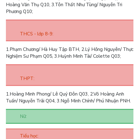
Hoàng Văn Thụ Q10,
3.
Tôn Thất Như Tùng/ Nguyễn Tri
Phương Q10;
THCS - lớp 8-9:
1.
Phạm Chương/ Hà Huy Tập BTH,
2.
Lý Hồng Nguyên/ Thực
Nghiệm Sư Phạm Q05,
3.
Huỳnh Minh Tài/ Colette Q03;
THPT:
1.
Hoàng Minh Phong/ Lê Quý Đôn Q03,
2.
Võ Hoàng Anh
Tuấn/ Nguyễn Trãi Q04,
3.
Ngô Minh Chính/ Phú Nhuận PNH.
Nữ:
Tiểu học: