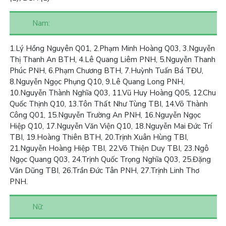
Nam:
1.
Lý Hồng Nguyên Q01,
2.
Phạm Minh Hoàng Q03,
3.
Nguyễn
Thị Thanh An BTH, 4.Lê Quang Liêm PNH, 5.Nguyễn Thanh
Phúc PNH, 6.Phạm Chương BTH, 7.Huỳnh Tuấn Bá TĐU,
8.Nguyễn Ngọc Phụng Q10, 9.Lê Quang Long PNH,
10.Nguyễn Thành Nghĩa Q03, 11.Vũ Huy Hoàng Q05, 12.Chu
Quốc Thịnh Q10, 13.Tôn Thất Như Tùng TBI, 14.Võ Thành
Công Q01, 15.Nguyễn Trường An PNH, 16.Nguyễn Ngọc
Hiệp Q10, 17.Nguyễn Văn Viện Q10, 18.Nguyễn Mai Đức Trí
TBI, 19.Hoàng Thiên BTH, 20.Trịnh Xuân Hùng TBI,
21.Nguyễn Hoàng Hiệp TBI, 22.Võ Thiện Duy TBI, 23.Ngô
Ngọc Quang Q03, 24.Trịnh Quốc Trọng Nghĩa Q03, 25.Đặng
Văn Dũng TBI, 26.Trần Đức Tân PNH, 27.Trịnh Linh Thơ
PNH.
Nữ: