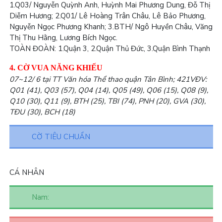
1.
Q03/ Nguyễn Quỳnh Anh, Huỳnh Mai Phương Dung, Đỗ Thị
Diễm Hương;
2.
Q01/ Lê Hoàng Trân Châu, Lê Bảo Phương,
Nguyễn Ngọc Phương Khanh;
3.
BTH/ Ngô Huyền Châu, Văng
Thị Thu Hằng, Lương Bích Ngọc.
TOÀN ĐOÀN: 1.
Quận 3,
2.
Quận Thủ Đức,
3.
Quận Bình Thạnh
4. CỜ VUA NĂNG KHIẾU
07~12/ 6 tại TT Văn hóa Thể thao quận Tân Bình; 421VĐV:
Q01 (41), Q03 (57), Q04 (14), Q05 (49), Q06 (15), Q08 (9),
Q10 (30), Q11 (9), BTH (25), TBI (74), PNH (20), GVA (30),
TĐU (30), BCH (18)
CỜ TIÊU CHUẨN
CÁ NHÂN
Nam: