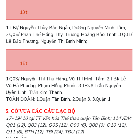
13t:
1.
TBI/ Nguyễn Thùy Bảo Ngân, Dương Nguyễn Minh Tâm;
2.
Q05/ Phan Thế Hồng Thy, Trương Hoàng Bảo Trinh;
3.
Q01/
Lê Bảo Phương, Nguyễn Thị Bình Minh;
15t:
1.
Q03/ Nguyễn Thị Thu Hằng, Vũ Thị Minh Tâm;
2.
TBI/ Lê
Vũ Hà Phương, Phạm Hồng Phước;
3.
TĐU/ Trần Nguyễn
Uyên Linh, Trần Kim Thanh.
TOÀN ĐOÀN: 1.
Quận Tân Bình,
2.
Quận 3,
3.
Quận 1
5. CỜ VUA CÁC CÂU LẠC BỘ
17~19/ 10 tại TT Văn hóa Thể thao quận Tân Bình; 114VĐV:
Q01 (12), Q03 (12), Q05 (12), Q06 (6), Q08 (6), Q10 (12),
Q11 (6), BTH (12), TBI (24), TĐU (12)