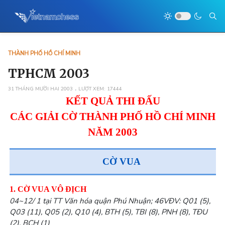
THÀNH PHỐ HỒ CHÍ MINH
TPHCM 2003
31 THÁNG MƯỜI HAI 2003
LƯỢT XEM: 17444
KẾT QUẢ THI ÐẤU
CÁC GIẢI CỜ THÀNH PHỐ HỒ CHÍ MINH
NĂM 2003
CỜ VUA
1. CỜ VUA VÔ ĐỊCH
04~12/ 1 tại TT Văn hóa quận Phú Nhuận; 46VĐV: Q01 (5),
Q03 (11), Q05 (2), Q10 (4), BTH (5), TBI (8), PNH (8), TĐU
(2), BCH (1)