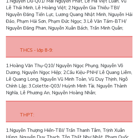
1.
Nguyễn Du-Q01/ Mai Nguyễn Phát, Lê Hà Việt Luân, Vũ
Lê Thái Minh, Lê Hoàng Việt;
2.
Nguyễn Gia Thiều-TBI/
Nguyễn Đăng Tiến Lực, Lương Quang Nhật Minh, Nguyễn Hải
Đảo, Phạm Hải Sơn, Phạm Đức Ngọc;
3.
Lê Văn Tám-BTH/
Nguyễn Đăng Phan, Nguyễn Xuân Bách, Trần Minh Quân;
THCS - lớp 8-9:
1.
Hoàng Văn Thụ-Q10/ Nguyễn Ngọc Phụng, Nguyễn Võ
Dương, Nguyễn Ngọc Hiệp;
2.
Cầu Kiệu-PNH/ Lê Quang Liêm,
Lê Quang Long, Nguyễn Vũ Minh Toàn, Vũ Duy Thịnh, Ngô
Chính Lập;
3.
Colette-Q03/ Huỳnh Minh Tài, Nguyễn Thành
Nghĩa, Lê Phương An, Nguyễn Hoàng Nhân;
THPT:
1.
Nguyễn Thượng Hiền-TBI/ Trần Thanh Tâm, Trịnh Xuân
Hùng, Nguyễn Duy Thạch, Tôn Thất Như Nhật, Phạm Quốc