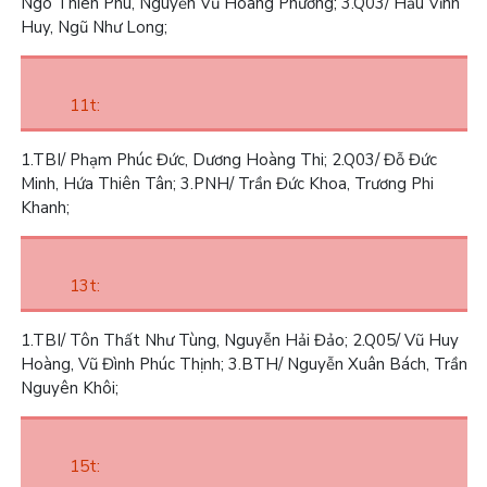
Ngô Thiên Phú, Nguyễn Vũ Hoàng Phương;
3.
Q03/ Hầu Vĩnh
Huy, Ngũ Như Long;
11t:
1.
TBI/ Phạm Phúc Đức, Dương Hoàng Thi;
2.
Q03/ Đỗ Đức
Minh, Hứa Thiên Tân;
3.
PNH/ Trần Đức Khoa, Trương Phi
Khanh;
13t:
1.
TBI/ Tôn Thất Như Tùng, Nguyễn Hải Đảo;
2.
Q05/ Vũ Huy
Hoàng, Vũ Đình Phúc Thịnh;
3.
BTH/ Nguyễn Xuân Bách, Trần
Nguyên Khôi;
15t: