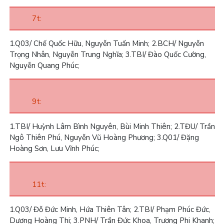
7t:
1.
Q03/ Chế Quốc Hữu, Nguyễn Tuấn Minh;
2.
BCH/ Nguyễn
Trọng Nhân, Nguyễn Trung Nghĩa;
3.
TBI/ Đào Quốc Cường,
Nguyễn Quang Phúc;
9t:
1.
TBI/ Huỳnh Lâm Bình Nguyên, Bùi Minh Thiên;
2.
TĐU/ Trần
Ngô Thiên Phú, Nguyễn Vũ Hoàng Phương;
3.
Q01/ Đặng
Hoàng Sơn, Lưu Vĩnh Phúc;
11t:
1.
Q03/ Đỗ Đức Minh, Hứa Thiên Tân;
2.
TBI/ Phạm Phúc Đức,
Dương Hoàng Thi;
3.
PNH/ Trần Đức Khoa, Trương Phi Khanh;