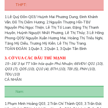
THPT:
1.
Lê Quý Đôn-Q03/ Huỳnh Mai Phương Dung, Đinh Khánh
Vân, Đỗ Thị Diễm Hương;
2.
Nguyễn Thượng Hi̅n-TBI/
Nguyễn Phú Ngọc Thiện, Lê Thị Tố Loan, Đặng Thị Thanh
Huyền, Huỳnh Nguyệt Nhất Phương, Lê Thị Thúy;
3.
Lê Hồng
Phong-Q05/ Nguyễn Xuân Hương Mai, Hoàng Thị Triều Nghi,
Tăng Mỹ Diêu, Trương Mỹ Kiên, Lê Thị Thu Trang.
TOÀN ĐOÀN: 1.
Quận 3,
2.
Quận 1,
3.
Quận Tân Bình
3. CỜ VUA CÁC ĐẤU THỦ MẠNH
15~16/ 3 tại TT Văn hóa quận Phú Nhuận; 66VĐV: Q01 (10),
Q03 (7), Q05 (10), Q10 (4), BTH (10), TBI (5), PNH (10),
TĐU (10)
CÁ NHÂN
Nam:
1.
Phạm Minh Hoàng Q03,
2.
Trần Chí Thành Q03,
3.
Trần Đức