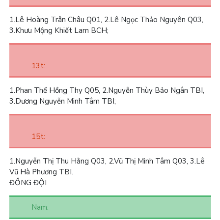
1.
Lê Hoàng Trân Châu Q01,
2.
Lê Ngọc Thảo Nguyên Q03,
3.
Khưu Mộng Khiết Lam BCH;
13t:
1.
Phan Thế Hồng Thy Q05,
2.
Nguyễn Thùy Bảo Ngân TBI,
3.
Dương Nguyễn Minh Tâm TBI;
15t:
1.
Nguyễn Thị Thu Hằng Q03,
2.
Vũ Thị Minh Tâm Q03,
3.
Lê
Vũ Hà Phương TBI.
ĐỒNG ĐỘI
Nam: