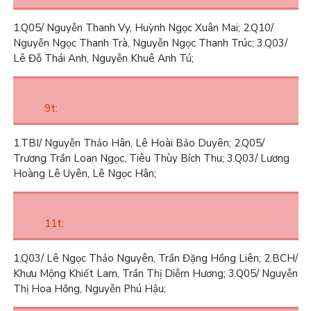
1.
Q05/ Nguyễn Thanh Vy, Huỳnh Ngọc Xuân Mai;
2.
Q10/
Nguyễn Ngọc Thanh Trà, Nguyễn Ngọc Thanh Trúc;
3.
Q03/
Lê Đỗ Thái Anh, Nguyễn Khuê Anh Tú;
9t:
1.
TBI/ Nguyễn Thảo Hân, Lê Hoài Bảo Duyên;
2.
Q05/
Trương Trần Loan Ngọc, Tiêu Thùy Bích Thu;
3.
Q03/ Lương
Hoàng Lê Uyên, Lê Ngọc Hân;
11t:
1.
Q03/ Lê Ngọc Thảo Nguyên, Trần Đặng Hồng Liên;
2.
BCH/
Khưu Mộng Khiết Lam, Trần Thị Diễm Hương;
3.
Q05/ Nguyễn
Thị Hoa Hồng, Nguyễn Phú Hậu;