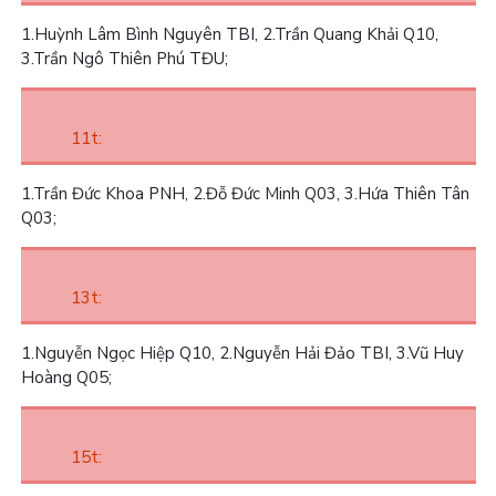
1.
Huỳnh Lâm Bình Nguyên TBI,
2.
Trần Quang Khải Q10,
3.
Trần Ngô Thiên Phú TĐU;
11t:
1.
Trần Đức Khoa PNH,
2.
Đỗ Đức Minh Q03,
3.
Hứa Thiên Tân
Q03;
13t:
1.
Nguyễn Ngọc Hiệp Q10,
2.
Nguyễn Hải Đảo TBI,
3.
Vũ Huy
Hoàng Q05;
15t: