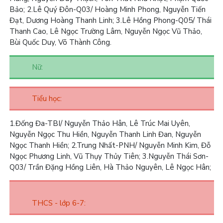
Bảo;
2.
Lê Quý Đôn-Q03/ Hoàng Minh Phong, Nguyễn Tiến
Đạt, Dương Hoàng Thanh Linh;
3.
Lê Hồng Phong-Q05/ Thái
Thanh Cao, Lê Ngọc Trường Lâm, Nguyễn Ngọc Vũ Thảo,
Bùi Quốc Duy, Võ Thành Công.
Nữ:
Tiểu học:
1.
Đống Đa-TBI/ Nguyễn Thảo Hân, Lê Trúc Mai Uyên,
Nguyễn Ngọc Thu Hiền, Nguyễn Thanh Linh Đan, Nguyễn
Ngọc Thanh Hiền;
2.
Trung Nhất-PNH/ Nguyễn Minh Kim, Đỗ
Ngọc Phương Linh, Vũ Thụy Thủy Tiên;
3.
Nguyễn Thái Sơn-
Q03/ Trần Đặng Hồng Liên, Hà Thảo Nguyên, Lê Ngọc Hân;
THCS - lớp 6-7: