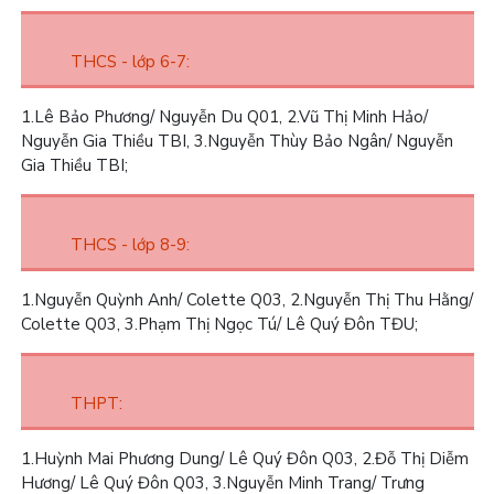
THCS - lớp 6-7:
1.
Lê Bảo Phương/ Nguyễn Du Q01,
2.
Vũ Thị Minh Hảo/
Nguyễn Gia Thiều TBI,
3.
Nguyễn Thùy Bảo Ngân/ Nguyễn
Gia Thiều TBI;
THCS - lớp 8-9:
1.
Nguyễn Quỳnh Anh/ Colette Q03,
2.
Nguyễn Thị Thu Hằng/
Colette Q03,
3.
Phạm Thị Ngọc Tú/ Lê Quý Đôn TĐU;
THPT:
1.
Huỳnh Mai Phương Dung/ Lê Quý Đôn Q03,
2.
Đỗ Thị Diễm
Hương/ Lê Quý Đôn Q03,
3.
Nguyễn Minh Trang/ Trưng