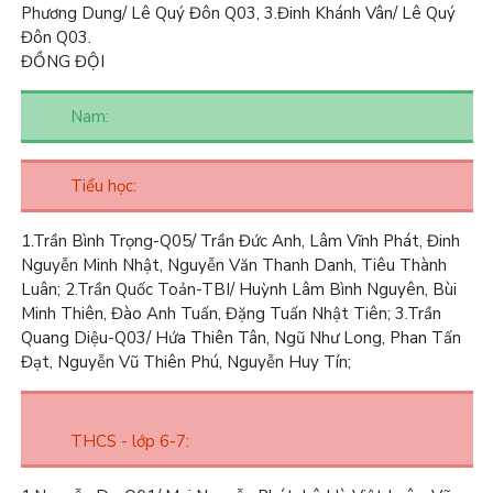
Phương Dung/ Lê Quý Đôn Q03,
3.
Đinh Khánh Vân/ Lê Quý
Đôn Q03.
ĐỒNG ĐỘI
Nam:
Tiểu học:
1.
Trần Bình Trọng-Q05/ Trần Đức Anh, Lâm Vĩnh Phát, Đinh
Nguyễn Minh Nhật, Nguyễn Văn Thanh Danh, Tiêu Thành
Luân;
2.
Trần Quốc Toản-TBI/ Huỳnh Lâm Bình Nguyên, Bùi
Minh Thiên, Đào Anh Tuấn, Đặng Tuấn Nhật Tiên;
3.
Trần
Quang Diệu-Q03/ Hứa Thiên Tân, Ngũ Như Long, Phan Tấn
Đạt, Nguyễn Vũ Thiên Phú, Nguyễn Huy Tín;
THCS - lớp 6-7: