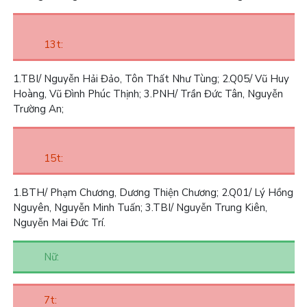
13t:
1.
TBI/ Nguyễn Hải Đảo, Tôn Thất Như Tùng;
2.
Q05/ Vũ Huy
Hoàng, Vũ Đình Phúc Thịnh;
3.
PNH/ Trần Đức Tân, Nguyễn
Trường An;
15t:
1.
BTH/ Phạm Chương, Dương Thiện Chương;
2.
Q01/ Lý Hồng
Nguyên, Nguyễn Minh Tuấn;
3.
TBI/ Nguyễn Trung Kiên,
Nguyễn Mai Đức Trí.
Nữ:
7t: