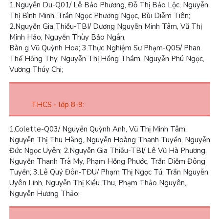
1.
Nguyễn Du-Q01/ Lê Bảo Phương, Đỗ Thị Bảo Lộc, Nguyễn
Thị Bình Minh, Trần Ngọc Phương Ngọc, Bùi Diễm Tiên;
2.
Nguyễn Gia Thiều-TBI/ Dương Nguyễn Minh Tâm, Vũ Thị
Minh Hảo, Nguyễn Thùy Bảo Ngân,
Bàn g Vũ Quỳnh Hoa;
3.
Thực Nghiệm Sư Phạm-Q05/ Phan
Thế Hồng Thy, Nguyễn Thị Hồng Thắm, Nguyễn Phú Ngọc,
Vương Thúy Chi;
THCS - lớp 8-9:
1.
Colette-Q03/ Nguyễn Quỳnh Anh, Vũ Thị Minh Tâm,
Nguyễn Thị Thu Hằng, Nguyễn Hoàng Thanh Tuyền, Nguyễn
Đức Ngọc Uyên;
2.
Nguyễn Gia Thiều-TBI/ Lê Vũ Hà Phương,
Nguyễn Thanh Trà My, Phạm Hồng Phước, Trần Diễm Đông
Tuyền;
3.
Lê Quý Đôn-TĐU/ Phạm Thị Ngọc Tú, Trần Nguyễn
Uyên Linh, Nguyễn Thị Kiều Thu, Phạm Thảo Nguyên,
Nguyễn Hương Thảo;