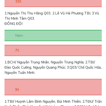
15t:
1.
Nguyễn Thị Thu Hằng Q03,
2.
Lê Vũ Hà Phương TBI,
3.
Vũ
Thị Minh Tâm Q03.
ĐỒNG ĐỘI
Nam:
7t:
1.
BCH/ Nguyễn Trọng Nhân, Nguyễn Trung Nghĩa;
2.
TBI/
Đào Quốc Cường, Nguyễn Quang Phúc;
3.
Q03/ Chế Quốc Hữu,
Nguyễn Tuấn Minh;
9t:
1.
TBI/ Huỳnh Lâm Bình Nguyên, Bùi Minh Thiên;
2.
TĐU/ Trần