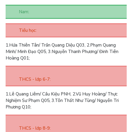
Nam:
Tiểu học:
1.
Hứa Thiên Tân/ Trần Quang Diệu Q03,
2.
Phạm Quang
Minh/ Minh Đạo Q05,
3.
Nguyễn Thanh Phương/ Đinh Tiên
Hoàng Q01;
THCS - lớp 6-7:
1.
Lê Quang Liêm/ Cầu Kiệu PNH,
2.
Vũ Huy Hoàng/ Thực
Nghiệm Sư Phạm Q05,
3.
Tôn Thất Như Tùng/ Nguyễn Tri
Phương Q10;
THCS - lớp 8-9: