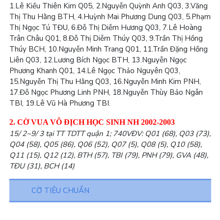
1.
Lê Kiều Thiên Kim Q05,
2.
Nguyễn Quỳnh Anh Q03,
3.
Văng
Thị Thu Hằng BTH, 4.Huỳnh Mai Phương Dung Q03, 5.Phạm
Thị Ngọc Tú TĐU, 6.Đỗ Thị Diễm Hương Q03, 7.Lê Hoàng
Trân Châu Q01, 8.Đỗ Thị Diễm Thúy Q03, 9.Trần Thị Hồng
Thúy BCH, 10.Nguyễn Minh Trang Q01, 11.Trần Đặng Hồng
Liên Q03, 12.Lương Bích Ngọc BTH, 13.Nguyễn Ngọc
Phương Khanh Q01, 14.Lê Ngọc Thảo Nguyên Q03,
15.Nguyễn Thị Thu Hằng Q03, 16.Nguyễn Minh Kim PNH,
17.Đỗ Ngọc Phương Linh PNH, 18.Nguyễn Thùy Bảo Ngân
TBI, 19.Lê Vũ Hà Phương TBI.
2. CỜ VUA VÔ ĐỊCH HỌC SINH NH 2002-2003
15/ 2~9/ 3 tại TT TDTT quận 1; 740VĐV: Q01 (68), Q03 (73),
Q04 (58), Q05 (86), Q06 (52), Q07 (5), Q08 (5), Q10 (58),
Q11 (15), Q12 (12), BTH (57), TBI (79), PNH (79), GVA (48),
TĐU (31), BCH (14)
CỜ TIÊU CHUẨN