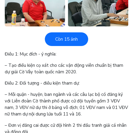
Còn 15 ảnh
Điều 1: Mục đích - ý nghĩa:
– Tạo điều kiện cọ xát cho các vận động viên chuẩn bị tham
dự giải Cờ Vây toàn quốc năm 2020.
Điều 2: Đối tượng - điều kiện tham dự:
– Mỗi quận - huyện, ban ngành và các câu lạc bộ có đăng ký
với Liên đoàn Cờ thành phố được cử đội tuyển gồm 3 VĐV
nam, 3 VĐV nữ dự thi ở bảng vô địch; 01 VĐV nam và 01 VĐV
nữ tham dự nội dung lứa tuổi 11 và 16.
– Đơn vị đăng cai được cử đội hình 2 thi đấu tranh giải cá nhân
và đồng đội.