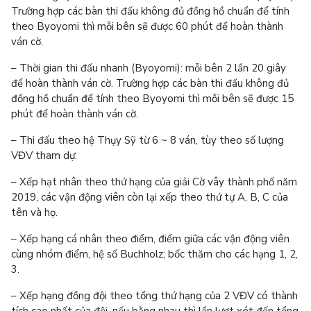
Trường hợp các bàn thi đấu không đủ đồng hồ chuẩn để tính
theo Byoyomi thì mỗi bên sẽ được 60 phút để hoàn thành
ván cờ.
– Thời gian thi đấu nhanh (Byoyomi): mỗi bên 2 lần 20 giây
để hoàn thành ván cờ. Trường hợp các bàn thi đấu không đủ
đồng hồ chuẩn để tính theo Byoyomi thì mỗi bên sẽ được 15
phút để hoàn thành ván cờ.
– Thi đấu theo hệ Thụy Sỹ từ 6 ~ 8 ván, tùy theo số lượng
VĐV tham dự.
– Xếp hạt nhân theo thứ hạng của giải Cờ vây thành phố năm
2019, các vận động viên còn lại xếp theo thứ tự A, B, C của
tên và họ.
– Xếp hạng cá nhân theo điểm, điểm giữa các vận động viên
cùng nhóm điểm, hệ số Buchholz; bốc thăm cho các hạng 1, 2,
3.
– Xếp hạng đồng đội theo tổng thứ hạng của 2 VĐV có thành
tích cao nhất của đội, nếu bằng nhau thì lần lượt xét đến tổng