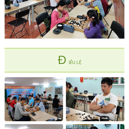
Đ
IỀU LỆ