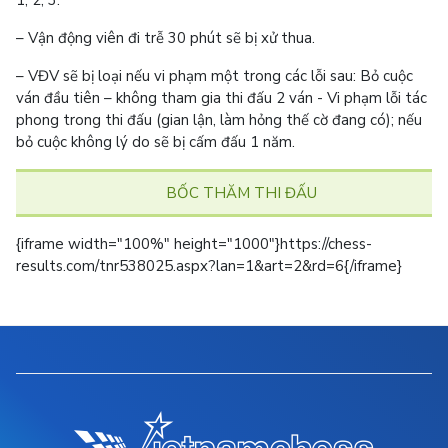
– Vận động viên đi trễ 30 phút sẽ bị xử thua.
– VĐV sẽ bị loại nếu vi phạm một trong các lỗi sau: Bỏ cuộc
ván đầu tiên – không tham gia thi đấu 2 ván - Vi phạm lỗi tác
phong trong thi đấu (gian lận, làm hỏng thế cờ đang có); nếu
bỏ cuộc không lý do sẽ bị cấm đấu 1 năm.
BỐC THĂM THI ĐẤU
{iframe width="100%" height="1000"}https://chess-
results.com/tnr538025.aspx?lan=1&art=2&rd=6{/iframe}