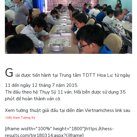
G
iải được tiến hành tại Trung tâm TDTT Hoa Lư, từ ngày
11 đến ngày 12 tháng 7 năm 2015.
Thi đấu theo hệ Thụy Sỹ 11 ván, Mỗi bên được sử dụng 35
phút để hoàn thành ván cờ.
Xem tường thuật giải đấu tại diễn đàn Vietnamchess link sau
:
Việt Nam Tượng Kỳ
{iframe width="100%" height="1800"}https://chess-
results.com/tnr180314.aspx?{/iframe}