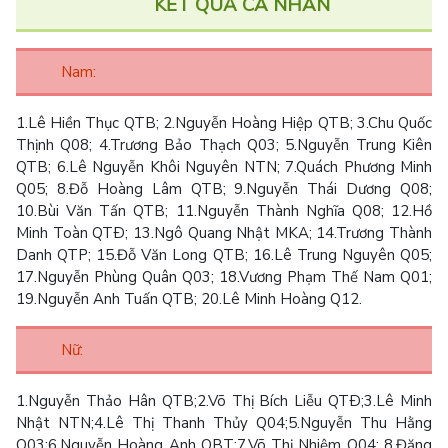
KẾT QUẢ CÁ NHÂN
Nam:
1.
Lê Hiền Thục QTB;
2.
Nguyễn Hoàng Hiệp QTB;
3.
Chu Quốc
Thịnh Q08;
4.
Trương Bảo Thạch Q03;
5.
Nguyễn Trung Kiên
QTB;
6.
Lê Nguyễn Khôi Nguyên NTN;
7.
Quách Phương Minh
Q05;
8.
Đỗ Hoàng Lâm QTB;
9.
Nguyễn Thái Dương Q08;
10.
Bùi Văn Tấn QTB;
11.
Nguyễn Thành Nghĩa Q08;
12.
Hồ
Minh Toàn QTÐ;
13.
Ngô Quang Nhật MKA;
14.
Trương Thành
Danh QTP;
15.
Đỗ Văn Long QTB;
16.
Lê Trung Nguyên Q05;
17.
Nguyễn Phùng Quân Q03;
18.
Vương Phạm Thế Nam Q01;
19.
Nguyễn Anh Tuấn QTB;
20.
Lê Minh Hoàng Q12.
Nữ:
1.
Nguyễn Thảo Hân QTB;
2.
Võ Thị Bích Liễu QTÐ;
3.
Lê Minh
Nhật NTN;
4.
Lê Thị Thanh Thủy Q04;
5.
Nguyễn Thu Hằng
Q03;
6.
Nguyễn Hoàng Anh QBT;
7.
Võ Thị Nhiệm Q04;
8.
Đặng