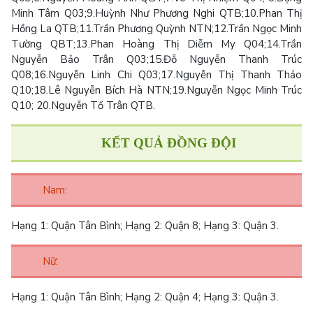
Minh Tâm Q03;
9.
Huỳnh Như Phương Nghi QTB;
10.
Phan Thị
Hồng La QTB;
11.
Trần Phương Quỳnh NTN;
12.
Trần Ngọc Minh
Tường QBT;
13.
Phan Hoàng Thị Diễm My Q04;
14.
Trần
Nguyễn Bảo Trân Q03;
15.
Đỗ Nguyễn Thanh Trúc
Q08;
16.
Nguyễn Linh Chi Q03;
17.
Nguyễn Thị Thanh Thảo
Q10;
18.
Lê Nguyễn Bích Hà NTN;
19.
Nguyễn Ngọc Minh Trúc
Q10;
20.
Nguyễn Tố Trân QTB.
KẾT QUẢ ĐỒNG ĐỘI
Nam:
Hạng 1:
Quận Tân Bình;
Hạng 2:
Quận 8;
Hạng 3:
Quận 3.
Nữ:
Hạng
1
:
Quận Tân Bình;
Hạng 2:
Quận 4;
Hạng 3:
Quận 3.