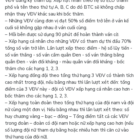
VĐV đăng ký tham dự. Xếp hạt nhân theo hệ số ELO thành
phố và tên theo thứ tự A, B, C do đó BTC sẽ không chấp
nhận thay VĐV khác sau khi bốc thăm.
– Những VĐV cùng đơn vị đạt 50% số điểm trở lên ở ván kế
cuối sẽ không gặp nhau ở ván cuối cùng.
– Mỗi bên được sử dụng 90 phút để hoàn thành ván cờ.
– Xếp hạng cá nhân cho những VĐV có tham dự thi đấu 70%
tổng số ván trở lên. Lần lượt xếp theo: điểm - hệ số lũy tiến -
số ván thắng - số ván cầm quân Đen - số ván thắng bằng
quân Đen - ván đối kháng - màu quân ván đối kháng - bốc
thăm cho các hạng 1, 2, 3.
– Xếp hạng đồng đội theo tổng thứ hạng 3 VĐV có thành tích
cao nhất trong đội, nếu bằng nhau thì lần lượt xét đến: tổng
điểm của 3 VĐV này - đội có VĐV xếp hạng cá nhân cao hơn -
bốc thăm cho các hạng 1, 2, 3.
– Xếp hạng toàn đoàn theo tổng thứ hạng của đội nam và đội
nữ cùng một đơn vị. Nếu bằng nhau thì lần lượt xét theo: số
huy chương vàng – bạc – đồng – Tổng điểm tất cả các VĐV
trong đoàn – đoàn có đội nam hoặc nữ xếp hạng cao hơn (nếu
số lượng đội nữ tham dự bằng hoặc nhiều hơn thì căn cứ vào
thứ hạng của đội nữ).