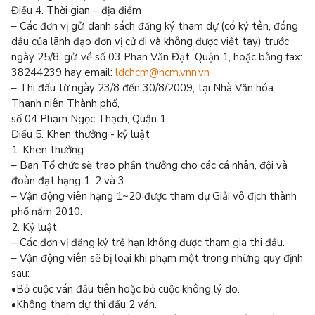
Điều 4. Thời gian – địa điểm
– Các đơn vị gửi danh sách đăng ký tham dự (có ký tên, đóng
dấu của lãnh đạo đơn vị cử đi và không được viết tay) trước
ngày 25/8, gửi về số 03 Phan Văn Đạt, Quận 1, hoặc bằng fax:
38244239 hay email:
ldchcm@hcm.vnn.vn
– Thi đấu từ ngày 23/8 đến 30/8/2009, tại Nhà Văn hóa
Thanh niên Thành phố,
số 04 Phạm Ngọc Thạch, Quận 1.
Điều 5. Khen thưởng - kỷ luật
1. Khen thưởng
– Ban Tổ chức sẽ trao phần thưởng cho các cá nhân, đội và
đoàn đạt hạng 1, 2 và 3.
– Vận động viên hạng 1~20 được tham dự Giải vô địch thành
phố năm 2010.
2. Kỷ luật
– Các đơn vị đăng ký trễ hạn không được tham gia thi đấu.
– Vận động viên sẽ bị loại khi phạm một trong những quy định
sau:
•Bỏ cuộc ván đầu tiên hoặc bỏ cuộc không lý do.
•Không tham dự thi đấu 2 ván.