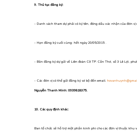
9. Thủ tục đăng ký:
- Danh sách tham dự phải có ký tên, đóng dấu xác nhận của đơn vị 
- Hạn đăng ký cuối cùng: hết ngày 20/05/2015 .
- Bản đăng ký dự gửi về Liên đoàn Cờ TP. Cần Thơ, số 3 Lê Lợi, ph
- Các đơn vị có thể gửi đăng ký sơ bộ đến email:
hovanhuynh@gmai
Nguyễn Thanh Minh: 0939818375.
10. Các quy định khác:
Ban tổ chức sẽ hỗ trợ một phần kinh phi cho các đơn vị thuộc khu