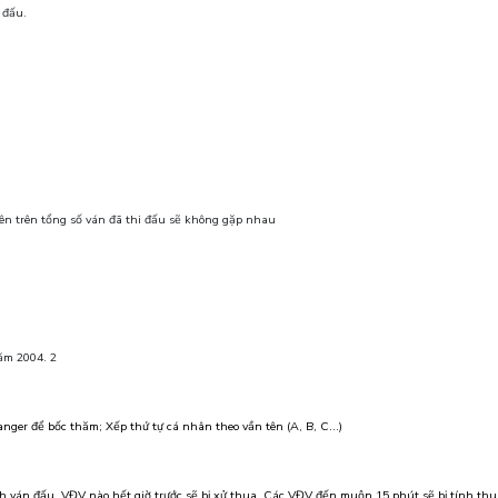
 đấu.
 lên trên tổng số ván đã thi đấu sẽ không gặp nhau
ăm 2004. 2
nger để bốc thăm; Xếp thứ tự cá nhân theo vần tên (A, B, C…)
h ván đấu, VĐV nào hết giờ trước sẽ bị xử thua. Các VĐV đến muộn 15 phút sẽ bị tính thu