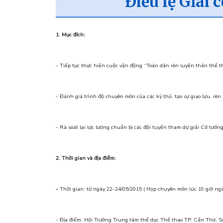
Điều lệ Gỉai
1. Mục đích:
- Tiếp tục thực hiện cuộc vận động “Toàn dân rèn luyện thân thể th
- Đánh giá trình độ chuyên môn của các kỳ thủ, tạo sự giao lưu, rè
- Rà soát lại lực lượng chuẩn bị các đội tuyển tham dự giải Cờ tư
2. Thời gian và địa điểm:
-
Thời gian: từ ngày 22-24/05/2015 ( Họp chuyên môn lúc 19 giờ ngà
- Địa điểm: Hội Trường Trung tâm thể dục Thể thao TP. Cần Thơ, 