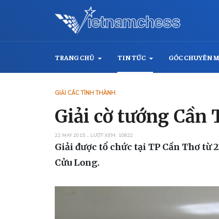
TRANG CHỦ
TIN TỨC
GÓC CHUYÊN 
GIẢI CÁC TỈNH THÀNH
Giải cờ tướng Cần
22 MAY 2015
LƯỢT XEM: 10822
Giải được tổ chức tại TP Cần Thơ từ 
Cửu Long.