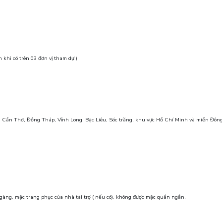
 khi có trên 03 đơn vị tham dự )
 Cần Thơ, Đồng Tháp, Vĩnh Long, Bạc Liêu, Sóc trăng, khu vực Hồ Chí Minh và miền Đô
 gàng, mặc trang phục của nhà tài trợ ( nếu có), không được mặc quần ngắn.