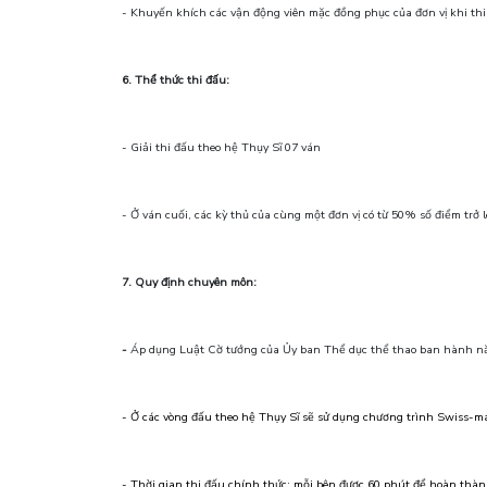
- Khuyến khích các vận động viên mặc đồng phục của đơn vị khi thi
6. Thể thức thi đấu:
- Giải thi đấu theo hệ Thụy Sĩ 07 ván
- Ở ván cuối, các kỳ thủ của cùng một đơn vị có từ 50% số điểm trở
7. Quy định chuyên môn:
-
Áp dụng Luật Cờ tướng của Ủy ban Thể dục thể thao ban hành n
- Ở các vòng đấu theo hệ Thụy Sĩ sẽ sử dụng chương trình Swiss-ma
- Thời gian thi đấu chính thức: mỗi bên được 60 phút để hoàn thàn