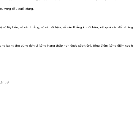
au vòng đấu cuối cùng.
ệ số lũy tiến, số ván thắng, số ván đi hậu, số ván thắng khi đi hậu, kết quả ván đối khá
ạng ba kỳ thủ cùng đơn vị (tổng hạng thấp hơn được xếp trên), tổng điểm (tổng điểm cao h
ài trợ.