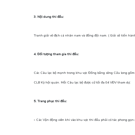
3. Nội dung thi đấu:
Tranh giải vô địch cá nhân nam và đồng đội nam. ( Giải sẽ tiến hành
4. Đối tượng tham gia thi đấu:
Các Câu lạc bộ mạnh trong khu vực Đồng bằng sông Cửu long gồm:
CLB Kỳ hội quán. Mỗi Câu lạc bộ được cử tối đa 04 VĐV tham dự.
5. Trang phục thi đấu:
-
Các Vận động viên khi vào khu vực thi đấu phải có tác phong gọn