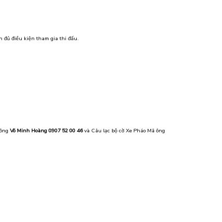
 đủ điều kiện tham gia thi đấu.
.
 ông
Võ Minh Hoàng 0907 52 00 46
và Câu lạc bộ cờ Xe Pháo Mã ông