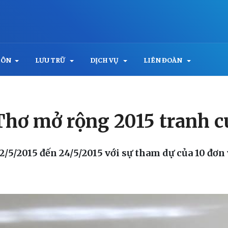
MÔN
LƯU TRỮ
DỊCH VỤ
LIÊN ĐOÀN
 Thơ mở rộng 2015 tranh 
22/5/2015 đến 24/5/2015 với sự tham dự của 10 đơ