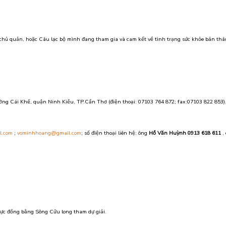
chủ quản, hoặc Câu lạc bộ mình đang tham gia và cam kết về tình trạng sức khỏe bản thân
ường Cái Khế, quận Ninh Kiều, TP.Cần Thơ (điện thoại: 07103 764 872; fax:07103 822 853)
l.com
;
vominhhoang@gmail.com
; số điện thoại liên hệ: ông
Hồ Văn Huỳnh 0913 618 611
,
 vực đồng bằng Sông Cửu long tham dự giải.