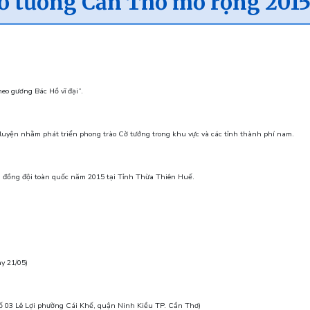
 cờ tướng Cần Thơ mở rộng 201
eo gương Bác Hồ vĩ đại”.
n luyện nhằm phát triển phong trào Cờ tướng trong khu vực và các tỉnh thành phí nam.
ớng đồng đội toàn quốc năm 2015 tại Tỉnh Thừa Thiên Huế.
y 21/05)
Số 03 Lê Lợi phường Cái Khế, quận Ninh Kiều TP. Cần Thơ)