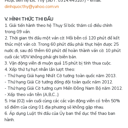
Hoặc liên hệ Đ/c Thy (SĐT: 0914.445187) - email:
dinhquocthy@yahoo.com.vn
V. HÌNH THỨC THI ĐẤU
1. Giải tiến hành theo hệ Thụy Sĩ bốc thăm có điều chỉnh
trong 09 ván.
2. Thời gian thi đấu một ván cờ: Mỗi bên có 120 phút để kết
thúc một ván cờ. Trong 60 phút đầu phải thực hiện được 25
nước đi, sau đó thêm 60 phút để hoàn thành ván cờ. 10 phút
cuối các VĐV không phải ghi biên bản.
3. Vận động viên đi muộn quá 15 phút bị tính thua cuộc.
4. Xếp thứ tự hạt nhân lần lượt theo:
- Thứ hạng Giải hạng Nhất Cờ tướng toàn quốc năm 2013.
- Thứ hạng Giải Cờ tướng đồng đội toàn quốc năm 2012.
- Thứ hạng Giải Cờ tướng cụm Miền Đông Nam Bộ năm 2012.
- Xếp theo vần tên (A,B,C...)
5. Hai (02) ván cuối cùng các các vận động viên có trên 50%
số điểm của cùng 01 địa phương sẽ không gặp nhau.
6. Áp dụng Luật thi đấu của Ủy ban thể dục thể thao ban
hành.