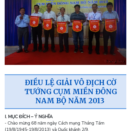
ĐIỀU LỆ GIẢI VÔ ĐỊCH CỜ
TƯỚNG CỤM MIỀN ĐÔNG
NAM BỘ NĂM 2013
I. MỤC ĐÍCH – Ý NGHĨA
- Chào mừng 68 năm ngày Cách mạng Tháng Tám
(19/8/1945-19/8/2013) và Quốc khánh 2/9.