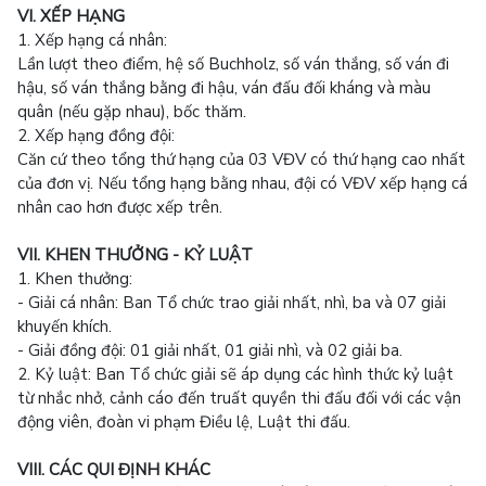
VI. XẾP HẠNG
1. Xếp hạng cá nhân:
Lần lượt theo điểm, hệ số Buchholz, số ván thắng, số ván đi
hậu, số ván thắng bằng đi hậu, ván đấu đối kháng và màu
quân (nếu gặp nhau), bốc thăm.
2. Xếp hạng đồng đội:
Căn cứ theo tổng thứ hạng của 03 VĐV có thứ hạng cao nhất
của đơn vị. Nếu tổng hạng bằng nhau, đội có VĐV xếp hạng cá
nhân cao hơn được xếp trên.
VII. KHEN THƯỞNG - KỶ LUẬT
1. Khen thưởng:
- Giải cá nhân: Ban Tổ chức trao giải nhất, nhì, ba và 07 giải
khuyến khích.
- Giải đồng đội: 01 giải nhất, 01 giải nhì, và 02 giải ba.
2. Kỷ luật: Ban Tổ chức giải sẽ áp dụng các hình thức kỷ luật
từ nhắc nhở, cảnh cáo đến truất quyền thi đấu đối với các vận
động viên, đoàn vi phạm Điều lệ, Luật thi đấu.
VIII. CÁC QUI ĐỊNH KHÁC