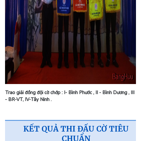
Trao giải đồng đội cờ chớp : I- Bình Phước , II - Bình Dương , III
- BR-VT, IV-Tây Ninh .
KẾT QUẢ THI ĐẤU CỜ TIÊU
CHUẨN