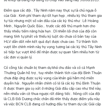
sẽ khép lại bằng nội dung cờ chớp vào sáng nay 30/08/2013.
Điểm qua các đội , Tây Ninh năm nay thực sự là chú ngựa ô
của Giải . Kinh phí tham dự rất hạn hẹp , nhiều kỳ thủ tham gia
tự túc nhưng một số ván đấu của các kỳ thủ như : Lê Hoàng
Minh , Nguyễn Quốc Bảo... trước các đối thủ mạnh hơn cho
thấy nhiều tiềm năng hứa hẹn . Dĩ nhiên lối chơi của đội còn
mang tính tự phát và thiếu kỷ luật do chưa có bàn tay của
HLV dẫn dắt nên kết quả đạt được chưa cao. Từ thành tích
vượt lên chính mình này hy vọng tương lai các kỳ thủ Tây Ninh
sẽ tiếp tục vượt khó để nhận được sự quan tâm nhiều hơn từ
các đơn vị quản lý.
Có công tác chuẩn bị tham dự khá chu đáo và có cả Mạnh
Thường Quân hỗ trợ , tuy nhiên thành tích của đội Bình Thuận
chưa đáp ứng được sự kỳ vọng của khán giả hâm mộ miền
duyên hải . Nguyên nhân chính có lẽ là các kỳ thủ Bình Thuận
ít được tham gia cọ xát ở những Giải đấu cấp cao như thế này,
nên nhiều ván cờ thua ngược rất đáng tiếc . Nòng cốt của đội
là CLB Đồi Dương chắc chắn đã nhìn thấy được điểm yếu này
và việc BCN CLB đang có hướng đầu tư tham dự các Giải cấp