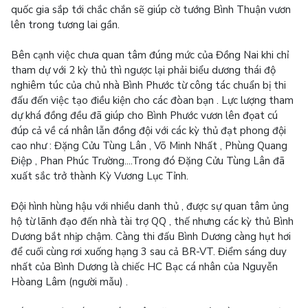
quốc gia sắp tới chắc chắn sẽ giúp cờ tướng Bình Thuận vươn
lên trong tương lai gần.
Bên cạnh việc chưa quan tâm đúng mức của Đồng Nai khi chỉ
tham dự với 2 kỳ thủ thì ngược lại phải biểu dương thái độ
nghiêm túc của chủ nhà Bình Phước từ công tác chuẩn bị thi
đấu đến việc tạo điều kiện cho các đòan bạn . Lực lượng tham
dự khá đồng đều đã giúp cho Bình Phước vươn lên đọat cú
đúp cả về cá nhân lẫn đồng đội với các kỳ thủ đạt phong đội
cao như : Đặng Cửu Tùng Lân , Võ Minh Nhất , Phùng Quang
Điệp , Phan Phúc Trường....Trong đó
Đặng Cửu Tùng Lân
đã
xuất sắc trở thành Kỳ Vương Lục Tỉnh.
Đội hình hùng hậu với nhiều danh thủ , được sự quan tâm ủng
hộ từ lãnh đạo đến nhà tài trợ QQ , thế nhưng các kỳ thủ Bình
Dương bắt nhịp chậm. Càng thi đấu Bình Dương càng hụt hơi
để cuối cùng rơi xuống hạng 3 sau cả BR-VT. Điểm sáng duy
nhất của Bình Dương là chiếc HC Bạc cá nhân của Nguyễn
Hòang Lâm (người mẫu) .