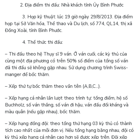
2. Địa điểm thi đấu: Nhà khách tỉnh Ủy Bình Phước
3. Họp kỹ thuật: lúc 19 giờ ngày 29/8/2013. Địa điểm
họp tại Sở Văn hóa, Thể thao và Du lịch, số 774, QL14, thị xã
Đồng Xoài, tỉnh Bình Phước.
4. Thể thức thi đấu:
– Thi đấu theo hệ Thụy sĩ 9 ván. Ở ván cuối, các kỳ thủ của
cùng một địa phương có trên 50% số điểm của tổng số ván
đã thi đấu sẽ không gặp nhau. Sử dụng chương trình Swiss-
manger để bốc thăm.
– Xếp thứ tự bốc thăm theo vần tên (A,B,C...).
– Xếp hạng cá nhân lần lượt theo trình tự: tổng điểm, hệ số
Buchholz, số ván thắng, số ván đi hậu, ván đấu đối kháng và
màu quân (nếu gặp nhau), bốc thăm.
– Xếp hạng đồng đội: theo tổng thứ hạng 03 kỳ thủ có thành
tích cao nhất của mỗi đơn vị. Nếu tổng hạng bằng nhau, đội có
kỳ thủ xếp hạng cá nhân cao hơn sẽ được xếp trên. Đội xếp