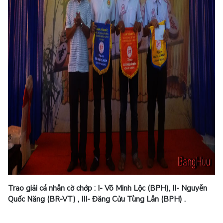
Trao giải cá nhân cờ chớp : I- Võ Minh Lộc (BPH), II- Nguyễn
Quốc Năng (BR-VT) , III- Đăng Cửu Tùng Lân (BPH) .