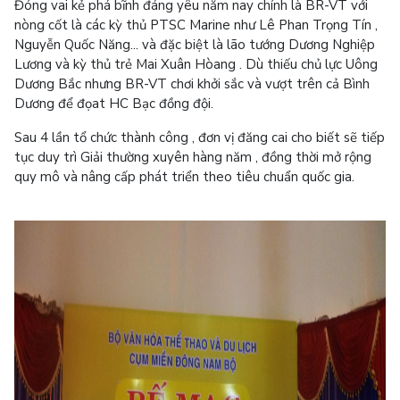
Đóng vai kẻ phá bĩnh đáng yêu năm nay chính là BR-VT với
nòng cốt là các kỳ thủ PTSC Marine như Lê Phan Trọng Tín ,
Nguyễn Quốc Năng... và đặc biệt là lão tướng Dương Nghiệp
Lương và kỳ thủ trẻ Mai Xuân Hòang . Dù thiếu chủ lực Uông
Dương Bắc nhưng BR-VT chơi khởi sắc và vượt trên cả Bình
Dương để đọat HC Bạc đồng đội.
Sau 4 lần tổ chức thành công , đơn vị đăng cai cho biết sẽ
tiếp
tục duy trì Giải thường xuyên hàng năm , đồng thời mở rộng
quy mô và nâng cấp phát triển theo tiêu chuẩn quốc gia.