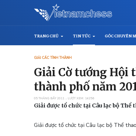
TRANG CHỦ
TIN TỨC
GÓC CHUYÊN 
GIẢI CÁC TỈNH THÀNH
Giải Cờ tướng Hội
thành phố năm 20
05 THÁNG BẨY 2011
LƯỢT XEM: 14256
Giải được tổ chức tại Câu lạc bộ Thể 
Giải được tổ chức tại Câu lạc bộ Thể th