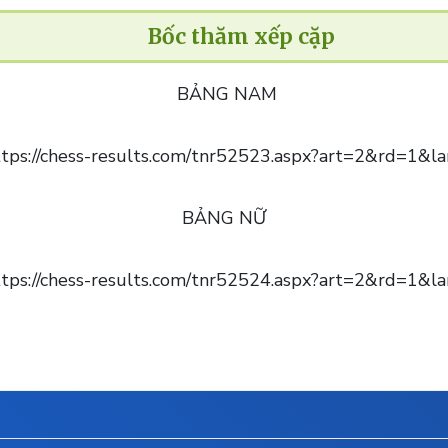
Bốc thăm xếp cặp
BẢNG NAM
tps://chess-results.com/tnr52523.aspx?art=2&rd=1&l
BẢNG NỮ
tps://chess-results.com/tnr52524.aspx?art=2&rd=1&l