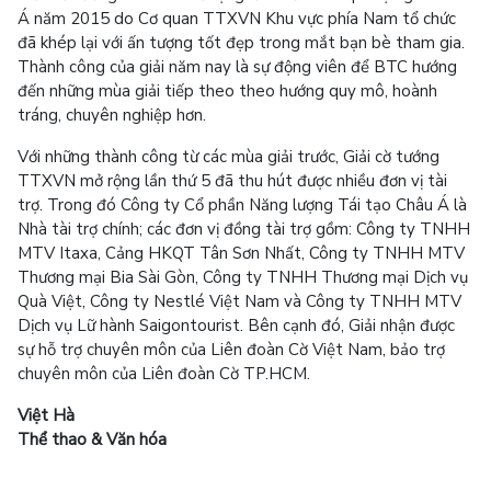
Á năm 2015 do Cơ quan TTXVN Khu vực phía Nam tổ chức
đã khép lại với ấn tượng tốt đẹp trong mắt bạn bè tham gia.
Thành công của giải năm nay là sự động viên để BTC hướng
đến những mùa giải tiếp theo theo hướng quy mô, hoành
tráng, chuyên nghiệp hơn.
Với những thành công từ các mùa giải trước, Giải cờ tướng
TTXVN mở rộng lần thứ 5 đã thu hút được nhiều đơn vị tài
trợ. Trong đó Công ty Cổ phần Năng lượng Tái tạo Châu Á là
Nhà tài trợ chính; các đơn vị đồng tài trợ gồm: Công ty TNHH
MTV Itaxa, Cảng HKQT Tân Sơn Nhất, Công ty TNHH MTV
Thương mại Bia Sài Gòn, Công ty TNHH Thương mại Dịch vụ
Quà Việt, Công ty Nestlé Việt Nam và Công ty TNHH MTV
Dịch vụ Lữ hành Saigontourist. Bên cạnh đó, Giải nhận được
sự hỗ trợ chuyên môn của Liên đoàn Cờ Việt Nam, bảo trợ
chuyên môn của Liên đoàn Cờ TP.HCM.
Việt Hà
Thể thao & Văn hóa