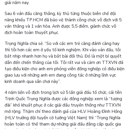
giải năm nay.
Sau 6 ván đấu căng thẳng, kỳ thủ từng thuộc biên chế đội
năng khiếu TP.HCM đã bảo vệ thành công chức vô địch với 5
ván thắng và 1 ván hòa. Anh được 5,5 điểm, giành chức vô
địch hoàn toàn thuyết phục.
Trọng Nghĩa chia sẻ: “So với các em trẻ càng đánh càng hay
thì tôi hơn các em ở yếu tố kinh nghiệm. Khi vào ván đấu, tôi
bắt nhịp nhanh hơn họ và bắt bài đối thủ. Đó là một bí quyết
dẫn đến chiến thắng của tôi. Tôi rất vui và cảm ơn TTXVN đã
tạo điều kiện cho anh em phóng viên đồng nghiệp có điều kiện
giao lưu với những anh em đang công tác ở những lĩnh vực
kinh doanh qua sân chơi này”.
4 năm liền vô địch trong lịch sử 5 lần giải đấu tổ chức, cái tên
Trịnh Quốc Trọng Nghĩa được các đồng nghiệp xem là “tượng
đài” khó khuất phục ở các giải đấu truyền thống như TTXVN
mở rộng. Thậm chí theo đánh giá của HLV Hoàng Đình Hồng
(HLV trưởng đội tuyển cờ tướng Việt Nam) thì “Trọng Nghĩa
hoàn toàn có thể tham dự những giải đấu đẳng cấp quốc gia