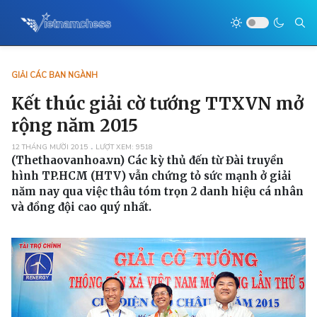
GIẢI CÁC BAN NGÀNH
Kết thúc giải cờ tướng TTXVN mở
rộng năm 2015
12 THÁNG MƯỜI 2015
LƯỢT XEM: 9518
(Thethaovanhoa.vn)
Các kỳ thủ đến từ Đài truyền
hình TP.HCM (HTV) vẫn chứng tỏ sức mạnh ở giải
năm nay qua việc thâu tóm trọn 2 danh hiệu cá nhân
và đồng đội cao quý nhất.