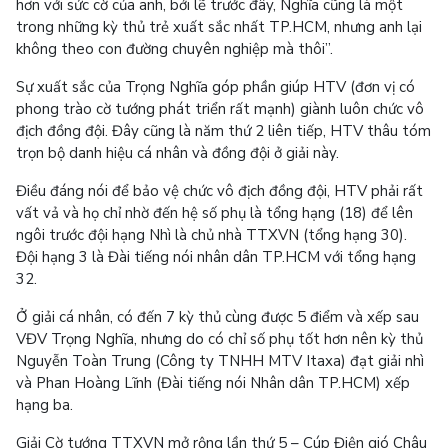
hơn với sức cờ của anh, bởi lẽ trước đây, Nghĩa cũng là một
trong những kỳ thủ trẻ xuất sắc nhất TP.HCM, nhưng anh lại
không theo con đường chuyên nghiệp mà thôi”.
Sự xuất sắc của Trọng Nghĩa góp phần giúp HTV (đơn vị có
phong trào cờ tướng phát triển rất mạnh) giành luôn chức vô
địch đồng đội. Đây cũng là năm thứ 2 liên tiếp, HTV thâu tóm
trọn bộ danh hiệu cá nhân và đồng đội ở giải này.
Điều đáng nói để bảo vệ chức vô địch đồng đội, HTV phải rất
vất vả và họ chỉ nhờ đến hệ số phụ là tổng hạng (18) để lên
ngôi trước đội hạng Nhì là chủ nhà TTXVN (tổng hạng 30).
Đội hạng 3 là Đài tiếng nói nhân dân TP.HCM với tổng hạng
32.
Ở giải cá nhân, có đến 7 kỳ thủ cùng được 5 điểm và xếp sau
VĐV Trọng Nghĩa, nhưng do có chỉ số phụ tốt hơn nên kỳ thủ
Nguyễn Toàn Trung (Công ty TNHH MTV Itaxa) đạt giải nhì
và Phan Hoàng Lĩnh (Đài tiếng nói Nhân dân TP.HCM) xếp
hạng ba.
Giải Cờ tướng TTXVN mở rộng lần thứ 5 – Cúp Điện gió Châu