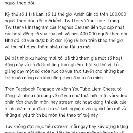
người theo dõi.
Kỳ thủ số 1 Hà Lan, số 11 thế giới Anish Giri có trên 100.000
người theo dõi trên mỗi kênh Twitter và YouTube. Trang
Twitter và Instagram của Magnus Carlsen liên tục cập nhật
các hoạt động cờ vua của anh với hơn 400.000 người theo dõi.
Nhờ đó, cờ vua được biết đến rộng rãi hơn trên khắp thế giới,
và thu hút được thêm nhiều nhà tài trợ mới.
Để bắt nhịp xu hướng mới, tôi đã thử tham gia một số hoạt
động này và có được những trải nghiệm thật sự thú vị. Tôi
giảng dạy một số khóa học cờ vua trực tuyến cho những bạn
trẻ muốn nâng cao khả năng chơi cờ vua của mình.
Trên Facebook Fanpage và kênh YouTube Liem Chess, tôi
đăng tải nhiều nội dung về cờ vua như thực hiện một vài video
phân tích chuyên môn, hay stream các hoạt động thi đấu của
mình nhằm mục đích chia sẻ kinh nghiệm với người hâm mộ và
những ai yêu thích bộ môn thể thao trí tuệ này.
Tuy không đặt mục tiêu stream mỗi ngày hay xây dựng lượng