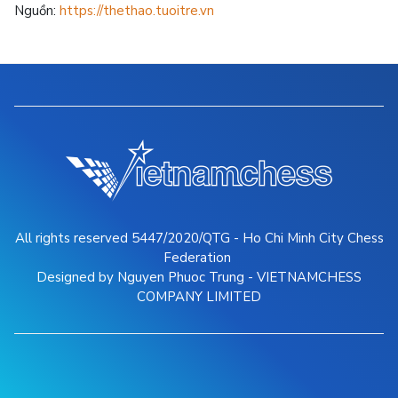
Nguồn:
https://thethao.tuoitre.vn
All rights reserved 5447/2020/QTG - Ho Chi Minh City Chess
Federation
Designed by Nguyen Phuoc Trung - VIETNAMCHESS
COMPANY LIMITED