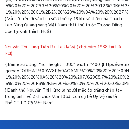
9%20%20%20C6.3%20%20%20%20%20%2012.%20R6%2
1%20%20%20C1%2B2%20%20%20%0A%20%20%2027.%2
( Ván cờ trên đi vào lịch sử ở thế kỷ 19 khi sứ thần nhà Thanh
Lao Sùng Quang sang Việt Nam thất thủ trước Trương Đăng
Quế tại kinh thành Huế.)
Nguyễn Thi Hùng Tiên Bại Lê Uy Vệ ( chơi năm 1938 tại Hà
Nội)
{iframe scrolling="no" height="380" width="400"}https://vietn
game=FORMAT%09WXF%0AGAME%20%20%20%20%09NG
1%20%20%20%0A%20%20%20%207.%20C8.7%20%20%2
5%20%20%20R8%2B5%20%20%20%20%20%2020.%20P5
( Danh thủ Nguyễn Thi Hùng là người mặc áo trắng chắp tay
trong ảnh , vô địch chùa Vua 1953. Còn cụ Lê Uy Vệ sau là
Phó CT LĐ Cờ Việt Nam)