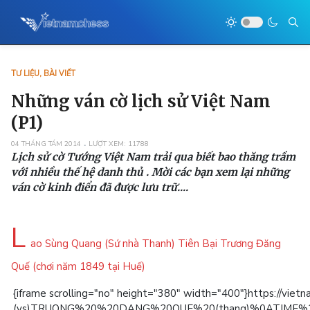
TƯ LIỆU, BÀI VIẾT
Những ván cờ lịch sử Việt Nam
(P1)
04 THÁNG TÁM 2014
LƯỢT XEM: 11788
Lịch sử cờ Tướng Việt Nam trải qua biết bao thăng trầm
với nhiều thế hệ danh thủ . Mời các bạn xem lại những
ván cờ kinh điển đã được lưu trữ....
L
ao Sùng Quang (Sứ nhà Thanh) Tiên Bại Trương Đăng
Quế (chơi năm 1849 tại Huế)
{iframe scrolling="no" height="380" width="400"}htt
(vs)TRUONG%20%20DANG%20QUE%20(thang)%0ATI