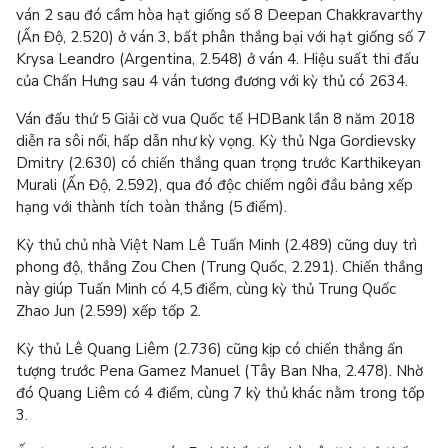
ván 2 sau đó cầm hòa hạt giống số 8 Deepan Chakkravarthy
(Ấn Độ, 2.520) ở ván 3, bất phân thắng bại với hạt giống số 7
Krysa Leandro (Argentina, 2.548) ở ván 4. Hiệu suất thi đấu
của Chấn Hưng sau 4 ván tương đương với kỳ thủ có 2634.
Ván đấu thứ 5 Giải cờ vua Quốc tế HDBank lần 8 năm 2018
diễn ra sôi nổi, hấp dẫn như kỳ vọng. Kỳ thủ Nga Gordievsky
Dmitry (2.630) có chiến thắng quan trọng trước Karthikeyan
Murali (Ấn Độ, 2.592), qua đó độc chiếm ngôi đầu bảng xếp
hạng với thành tích toàn thắng (5 điểm).
Kỳ thủ chủ nhà Việt Nam Lê Tuấn Minh (2.489) cũng duy trì
phong độ, thắng Zou Chen (Trung Quốc, 2.291). Chiến thắng
này giúp Tuấn Minh có 4,5 điểm, cùng kỳ thủ Trung Quốc
Zhao Jun (2.599) xếp tốp 2.
Kỳ thủ Lê Quang Liêm (2.736) cũng kịp có chiến thắng ấn
tượng trước Pena Gamez Manuel (Tây Ban Nha, 2.478). Nhờ
đó Quang Liêm có 4 điểm, cùng 7 kỳ thủ khác nằm trong tốp
3.