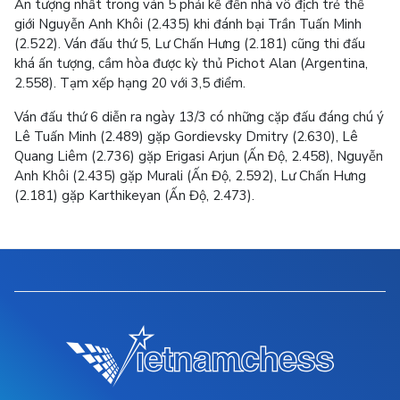
Ấn tượng nhất trong ván 5 phải kể đến nhà vô địch trẻ thế
giới Nguyễn Anh Khôi (2.435) khi đánh bại Trần Tuấn Minh
(2.522). Ván đấu thứ 5, Lư Chấn Hưng (2.181) cũng thi đấu
khá ấn tượng, cầm hòa được kỳ thủ Pichot Alan (Argentina,
2.558). Tạm xếp hạng 20 với 3,5 điểm.
Ván đấu thứ 6 diễn ra ngày 13/3 có những cặp đấu đáng chú ý
Lê Tuấn Minh (2.489) gặp Gordievsky Dmitry (2.630), Lê
Quang Liêm (2.736) gặp Erigasi Arjun (Ấn Độ, 2.458), Nguyễn
Anh Khôi (2.435) gặp Murali (Ấn Độ, 2.592), Lư Chấn Hưng
(2.181) gặp Karthikeyan (Ấn Độ, 2.473).