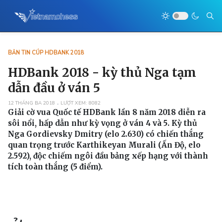
BẢN TIN CÚP HDBANK 2018
HDBank 2018 - kỳ thủ Nga tạm
dẫn đầu ở ván 5
12 THÁNG BA 2018
LƯỢT XEM: 8082
Giải cờ vua Quốc tế HDBank lần 8 năm 2018 diễn ra
sôi nổi, hấp dẫn như kỳ vọng ở ván 4 và 5. Kỳ thủ
Nga Gordievsky Dmitry (elo 2.630) có chiến thắng
quan trọng trước Karthikeyan Murali (Ấn Độ, elo
2.592), độc chiếm ngôi đầu bảng xếp hạng với thành
tích toàn thắng (5 điểm).