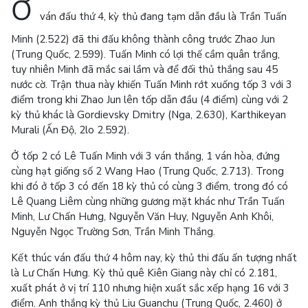
Ở
ván đấu thứ 4, kỳ thủ đang tạm dẫn đầu là Trần Tuấn
Minh (2.522) đã thi đấu không thành công trước Zhao Jun
(Trung Quốc, 2.599). Tuấn Minh có lợi thế cầm quân trắng,
tuy nhiên Minh đã mắc sai lầm và để đối thủ thắng sau 45
nước cờ. Trận thua này khiến Tuấn Minh rớt xuống tốp 3 với 3
điểm trong khi Zhao Jun lên tốp dẫn đầu (4 điểm) cùng với 2
kỳ thủ khác là Gordievsky Dmitry (Nga, 2.630), Karthikeyan
Murali (Ấn Độ, 2lo 2.592).
Ở tốp 2 có Lê Tuấn Minh với 3 ván thắng, 1 ván hòa, đứng
cùng hạt giống số 2 Wang Hao (Trung Quốc, 2.713). Trong
khi đó ở tốp 3 có đến 18 kỳ thủ có cùng 3 điểm, trong đó có
Lê Quang Liêm cùng những gương mặt khác như Trần Tuấn
Minh, Lư Chấn Hưng, Nguyễn Văn Huy, Nguyễn Anh Khôi,
Nguyễn Ngọc Trường Sơn, Trần Minh Thắng.
Kết thúc ván đấu thứ 4 hôm nay, kỳ thủ thi đấu ấn tượng nhất
là Lư Chấn Hưng. Kỳ thủ quê Kiên Giang này chỉ có 2.181,
xuất phát ở vị trí 110 nhưng hiện xuất sắc xếp hạng 16 với 3
điểm. Anh thắng kỳ thủ Liu Guanchu (Trung Quốc, 2.460) ở