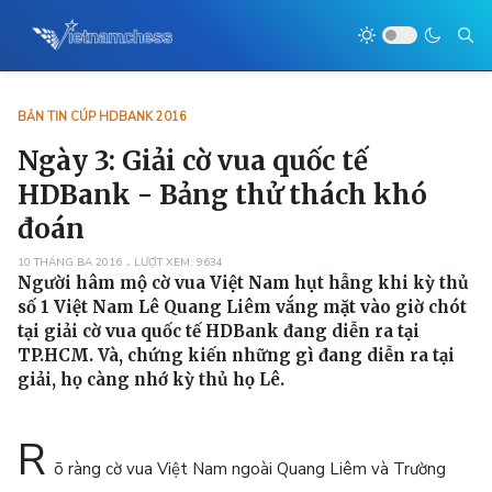
BẢN TIN CÚP HDBANK 2016
Ngày 3: Giải cờ vua quốc tế
HDBank - Bảng thử thách khó
đoán
10 THÁNG BA 2016
LƯỢT XEM: 9634
Người hâm mộ cờ vua Việt Nam hụt hẫng khi kỳ thủ
số 1 Việt Nam Lê Quang Liêm vắng mặt vào giờ chót
tại giải cờ vua quốc tế HDBank đang diễn ra tại
TP.HCM. Và, chứng kiến những gì đang diễn ra tại
giải, họ càng nhớ kỳ thủ họ Lê.
R
õ ràng cờ vua Việt Nam ngoài Quang Liêm và Trường