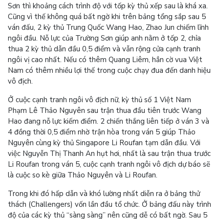
Sơn thì khoảng cách trình độ với tốp kỳ thủ xếp sau là khá xa.
Cũng vì thế không quá bất ngờ khi trên bảng tổng sắp sau 5
ván đấu, 2 kỳ thủ Trung Quốc Wang Hao, Zhao Jun chiếm lĩnh
ngôi đầu. Nỗ lực của Trường Sơn giúp anh nằm ở tốp 2, chỉa
thua 2 kỳ thủ dẫn đầu 0,5 điểm và vẫn rộng cửa cạnh tranh
ngôi vị cao nhất. Nếu có thêm Quang Liêm, hẳn cờ vua Việt
Nam có thêm nhiều lợi thế trong cuộc chạy đua đến danh hiệu
vô địch.
Ở cuộc cạnh tranh ngôi vô địch nữ, kỳ thủ số 1 Việt Nam
Phạm Lê Thảo Nguyên sau trận thua đầu tiên trước Wang
Hao đang nỗ lực kiếm điểm. 2 chiến thắng liên tiếp ở ván 3 và
4 đồng thời 0,5 điểm nhờ trận hòa trong ván 5 giúp Thảo
Nguyên cùng kỳ thủ Singapore Li Roufan tạm dẫn đầu. Với
việc Nguyễn Thị Thanh An hụt hơi, nhất là sau trận thua trước
Li Roufan trong ván 5, cuộc cạnh tranh ngôi vô địch dự báo sẽ
là cuộc so kè giữa Thảo Nguyên và Li Roufan.
Trong khi đó hấp dẫn và khó lường nhất diễn ra ở bảng thử
thách (Challengers) vốn lần đầu tổ chức. Ở bảng đấu này trình
độ của các kỳ thủ “sàng sàng” nên cũng dễ có bất ngờ. Sau 5